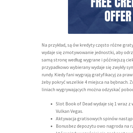
Na przykład, są ów kredyty często różne gra
wydaje się zmotywowanie jednostki, aby odrzu
samą stronę według wygrane i późniejszą ci
przypadkowo wybierany wydaje się zwykły symb
rundy. Kiedy fani wygrają gratyfikacyj za pr
żeby pokryć wszelkie 4 miejsca na bębnach. Z
liniach wygrywających można odzyskać pobo
Slot Book of Dead wydaje się 1 wraz
Vulkan Vegas.
Aktywacja gratisowych spinów nastąpi
Bonusbez depozytu owo nagroda na rze