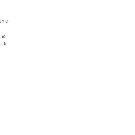
enie
yna
u do