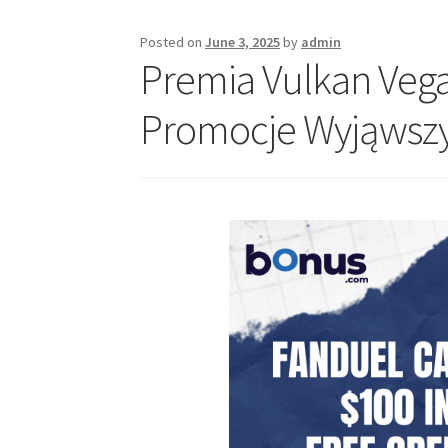
Posted on
June 3, 2025
by
admin
Premia Vulkan Vega
Promocje Wyjąwsz