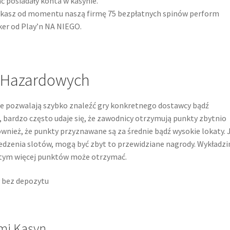
ć posiadały konta w kasynie.
yskasz od momentu naszą firmę 75 bezpłatnych spinów perform
ker od Play’n NA NIEGO.
 Hazardowych
re pozwalają szybko znaleźć gry konkretnego dostawcy bądź
, bardzo często udaje się, że zawodnicy otrzymują punkty zbytnio
ównież, że punkty przyznawane są za średnie bądź wysokie lokaty. J
dzenia slotów, mogą być zbyt to przewidziane nagrody. Wykładz
, tym więcej punktów może otrzymać.
mi Kasyn