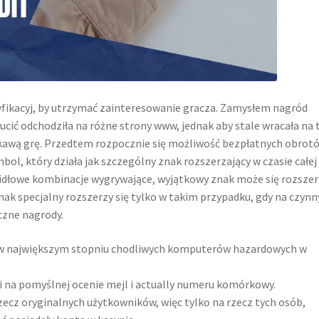
tyfikacyj, by utrzymać zainteresowanie gracza. Zamysłem nagród
cić odchodziła na różne strony www, jednak aby stale wracała na 
ekawą grę. Przedtem rozpocznie się możliwość bezpłatnych obrot
ol, który działa jak szczególny znak rozszerzający w czasie całej
awidłowe kombinacje wygrywające, wyjątkowy znak może się rozszer
nak specjalny rozszerzy się tylko w takim przypadku, gdy na czyn
czne nagrody.
 z w największym stopniu chodliwych komputerów hazardowych w
 na pomyślnej ocenie mejl i actually numeru komórkowy.
cz oryginalnych użytkowników, więc tylko na rzecz tych osób,