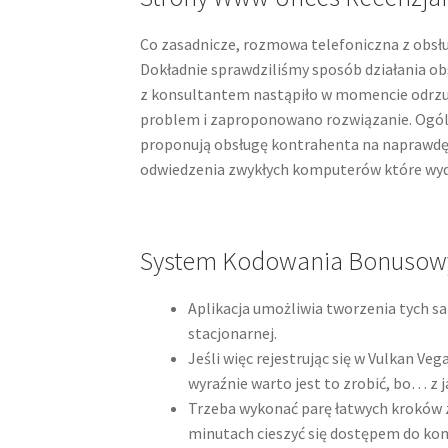
Co zasadnicze, rozmowa telefoniczna z obsł
Dokładnie sprawdziliśmy sposób działania o
z konsultantem nastąpiło w momencie odrzuci
problem i zaproponowano rozwiązanie. Ogól
proponują obsługę kontrahenta na naprawdę 
odwiedzenia zwykłych komputerów które wyd
System Kodowania Bonusowy 
Aplikacja umożliwia tworzenia tych s
stacjonarnej.
Jeśli więc rejestrując się w Vulkan V
wyraźnie warto jest to zrobić, bo… z 
Trzeba wykonać parę łatwych kroków 
minutach cieszyć się dostępem do ko