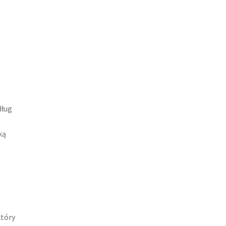
dług
ką
który