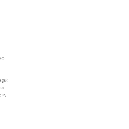
EGO
eguł
na
ie,