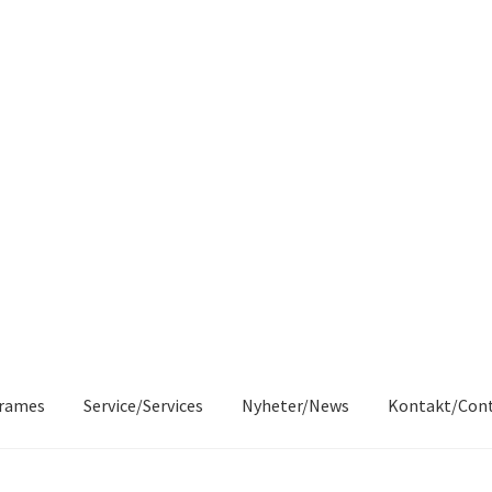
Frames
Service/Services
Nyheter/News
Kontakt/Con
t
Nyheter/News
Om/About
Service/Services