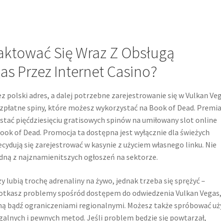
ktować Się Wraz Z Obsługą
s Przez Internet Casino?
polski adres, a dalej potrzebne zarejestrowanie się w Vulkan Veg
bezpłatne spiny, które możesz wykorzystać na Book of Dead. Premi
stać pięćdziesięciu gratisowych spinów na umiłowany slot online
ook of Dead. Promocja ta dostępna jest wyłącznie dla świeżych
ecydują się zarejestrować w kasynie z użyciem własnego linku. Nie
edną z najznamienitszych ogłoszeń na sektorze.
zy lubią trochę adrenaliny na żywo, jednak trzeba się sprężyć –
napotkasz problemy spośród dostępem do odwiedzenia Vulkan Vegas
ą bądź ograniczeniami regionalnymi. Możesz także spróbować uż
legalnych i pewnych metod. Jeśli problem będzie się powtarzał,