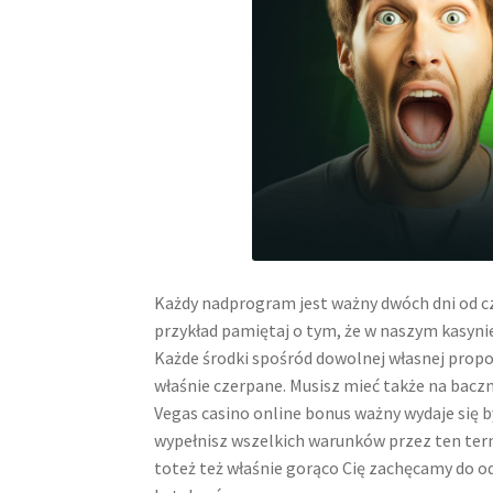
Każdy nadprogram jest ważny dwóch dni od cza
przykład pamiętaj o tym, że w naszym kasyni
Każde środki spośród dowolnej własnej propoz
właśnie czerpane. Musisz mieć także na baczn
Vegas casino online bonus ważny wydaje się by
wypełnisz wszelkich warunków przez ten term
toteż też właśnie gorąco Cię zachęcamy do o