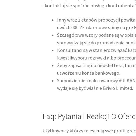
skontaktuj się spośród obsługą kontrahenta 
Inny wraz z etapów propozycji powita
dwóch.000 ZŁ i darmowe spiny na grę 
Szczegółowe wzory podane są w opisie
sprowadzają się do gromadzenia punk
Konsultanci są w stanierozwiązać każd
kwestiiwyboru rozrywki albo procedury
Żeby zapisać się do newslettera, fan 
utworzeniu konta bankowego.
Samodzielnie znak towarowy VULKAN na
wydaje się być właśnie Brivio Limited.
Faq: Pytania I Reakcji O Ofe
Użytkownicy którzy rejestrują swe profil gra