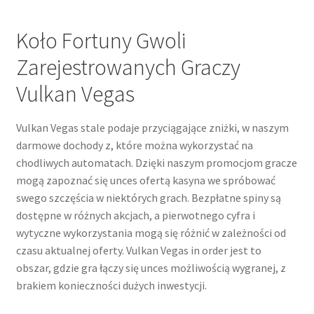
Koło Fortuny Gwoli
Zarejestrowanych Graczy
Vulkan Vegas
Vulkan Vegas stale podaje przyciągające zniżki, w naszym
darmowe dochody z, które można wykorzystać na
chodliwych automatach. Dzięki naszym promocjom gracze
mogą zapoznać się unces ofertą kasyna we spróbować
swego szczęścia w niektórych grach. Bezpłatne spiny są
dostępne w różnych akcjach, a pierwotnego cyfra i
wytyczne wykorzystania mogą się różnić w zależności od
czasu aktualnej oferty. Vulkan Vegas in order jest to
obszar, gdzie gra łączy się unces możliwością wygranej, z
brakiem konieczności dużych inwestycji.