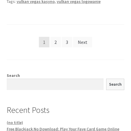
Tags:
vulkan vegas kasyno
,
vulkan vegas logowanie
Posts
1
2
3
Next
navigation
Search
Search
Recent Posts
(no title)
Free Blackjack No Download: Play Your Fave Card Game Online