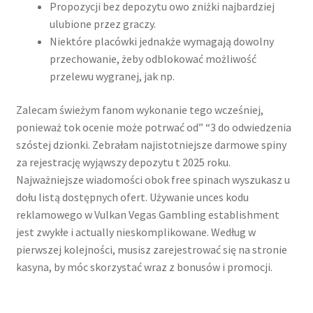
Propozycji bez depozytu owo zniżki najbardziej
ulubione przez graczy.
Niektóre placówki jednakże wymagają dowolny
przechowanie, żeby odblokować możliwość
przelewu wygranej, jak np.
Zalecam świeżym fanom wykonanie tego wcześniej,
ponieważ tok ocenie może potrwać od” “3 do odwiedzenia
szóstej dzionki. Zebrałam najistotniejsze darmowe spiny
za rejestrację wyjąwszy depozytu t 2025 roku.
Najważniejsze wiadomości obok free spinach wyszukasz u
dołu listą dostępnych ofert. Używanie unces kodu
reklamowego w Vulkan Vegas Gambling establishment
jest zwykłe i actually nieskomplikowane. Według w
pierwszej kolejności, musisz zarejestrować się na stronie
kasyna, by móc skorzystać wraz z bonusów i promocji.