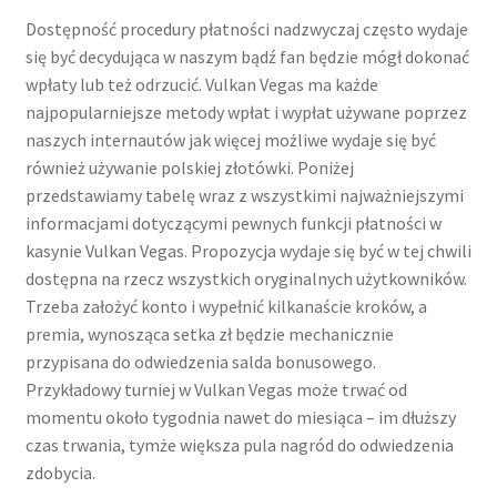
Dostępność procedury płatności nadzwyczaj często wydaje
się być decydująca w naszym bądź fan będzie mógł dokonać
wpłaty lub też odrzucić. Vulkan Vegas ma każde
najpopularniejsze metody wpłat i wypłat używane poprzez
naszych internautów jak więcej możliwe wydaje się być
również używanie polskiej złotówki. Poniżej
przedstawiamy tabelę wraz z wszystkimi najważniejszymi
informacjami dotyczącymi pewnych funkcji płatności w
kasynie Vulkan Vegas. Propozycja wydaje się być w tej chwili
dostępna na rzecz wszystkich oryginalnych użytkowników.
Trzeba założyć konto i wypełnić kilkanaście kroków, a
premia, wynosząca setka zł będzie mechanicznie
przypisana do odwiedzenia salda bonusowego.
Przykładowy turniej w Vulkan Vegas może trwać od
momentu około tygodnia nawet do miesiąca – im dłuższy
czas trwania, tymże większa pula nagród do odwiedzenia
zdobycia.