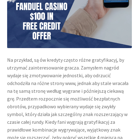
Na przykład, są ów kredyty często różne gratyfikacyj, by
utrzymać zainteresowanie gracza. Zamysłem nagród
wydaje się zmotywowanie jednostki, aby odrzucić
odchodziła na różne strony www, jednak aby stale wracała
na tę samą stronę według wygrane i późniejszą ciekawą
grę. Przedtem rozpocznie się możliwość bezpłatnych
obrotów, przypadkowo wybierany wydaje się zwykły
symbol, który działa jak szczególny znak rozszerzający w
czasie całej rundy. Kiedy fani wygrają gratyfikacyj za
prawidłowe kombinacje wygrywające, wyjątkowy znak
może się rozszerzyć, żeby pokryć wszelkie 4 miejsca na