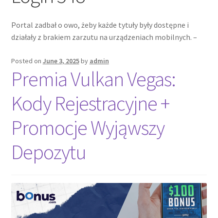
Nyheter/News
Portal zadbał o owo, żeby każde tytuły były dostępne i
Om/About
działały z brakiem zarzutu na urządzeniach mobilnych. –
Service/Services
Posted on
June 3, 2025
by
admin
Premia Vulkan Vegas:
Kody Rejestracyjne +
Promocje Wyjąwszy
Depozytu