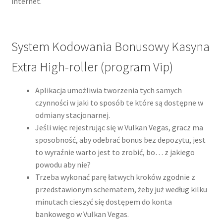
internet.
System Kodowania Bonusowy Kasyna
Extra High-roller (program Vip)
Aplikacja umożliwia tworzenia tych samych
czynności w jaki to sposób te które są dostępne w
odmiany stacjonarnej.
Jeśli więc rejestrując się w Vulkan Vegas, gracz ma
sposobność, aby odebrać bonus bez depozytu, jest
to wyraźnie warto jest to zrobić, bo… z jakiego
powodu aby nie?
Trzeba wykonać parę łatwych kroków zgodnie z
przedstawionym schematem, żeby już według kilku
minutach cieszyć się dostępem do konta
bankowego w Vulkan Vegas.