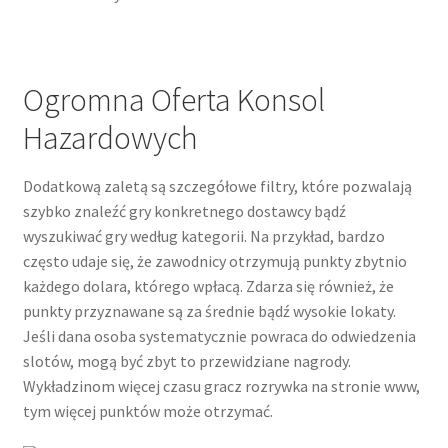
Ogromna Oferta Konsol
Hazardowych
Dodatkową zaletą są szczegółowe filtry, które pozwalają
szybko znaleźć gry konkretnego dostawcy bądź
wyszukiwać gry według kategorii. Na przykład, bardzo
często udaje się, że zawodnicy otrzymują punkty zbytnio
każdego dolara, którego wpłacą. Zdarza się również, że
punkty przyznawane są za średnie bądź wysokie lokaty.
Jeśli dana osoba systematycznie powraca do odwiedzenia
slotów, mogą być zbyt to przewidziane nagrody.
Wykładzinom więcej czasu gracz rozrywka na stronie www,
tym więcej punktów może otrzymać.