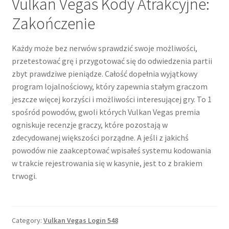
Vulkan Vegas Kody Atrakcyjne:
Zakończenie
Każdy może bez nerwów sprawdzić swoje możliwości,
przetestować grę i przygotować się do odwiedzenia partii
zbyt prawdziwe pieniądze. Całość dopełnia wyjątkowy
program lojalnościowy, który zapewnia stałym graczom
jeszcze więcej korzyści i możliwości interesującej gry. To 1
spośród powodów, gwoli których Vulkan Vegas premia
ogniskuje recenzje graczy, które pozostają w
zdecydowanej większości porządne. A jeśli z jakichś
powodów nie zaakceptować wpisałeś systemu kodowania
w trakcie rejestrowania się w kasynie, jest to z brakiem
trwogi.
Category:
Vulkan Vegas Login 548