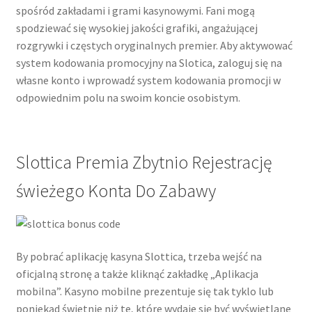
spośród zakładami i grami kasynowymi. Fani mogą
spodziewać się wysokiej jakości grafiki, angażującej
rozgrywki i częstych oryginalnych premier. Aby aktywować
system kodowania promocyjny na Slotica, zaloguj się na
własne konto i wprowadź system kodowania promocji w
odpowiednim polu na swoim koncie osobistym.
Slottica Premia Zbytnio Rejestrację
świeżego Konta Do Zabawy
By pobrać aplikację kasyna Slottica, trzeba wejść na
oficjalną stronę a także kliknąć zakładkę „Aplikacja
mobilna”. Kasyno mobilne prezentuje się tak tyklo lub
poniekąd świetnie niż te, które wydaje się być wyświetlane