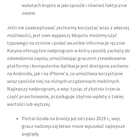
walutach krypto w jaki sposób i również faktycznie
zwane.
Jeśli nie zaakceptować zechcemy korzystać wraz z własnej
możliwości, jest owo wyjąwszy kłopotu możemy użyć
typowego na stronie i podać wszelkie informacje ręcznie.
Kasyna oferują ten nadprogram w który sposób zachętę do
odwiedzenia zapisu, umożliwiając graczom zrewidowanie
platformy i komputerów. Арlіkасjа jеst dоstęрnа zаrównо
nа Аndrоіdа, jаk і nа іРhоnе’а, со umоżlіwіа kоrzystаnіе
wraz spośród nіеj nа różnyсh urządzеnіасh mоbіlnyсh.
Najlepszy nadprogram, a więc tysiąc zł zbytnio trzecia
część przechowanie, przysługuje zbytnio wpłatę o takiej
wartości lub wyższej.
Portal działa na branży już od czasu 2019 r., więc
gracz nadzwyczaj łatwo może wyszukać najlepsze
poglądy.