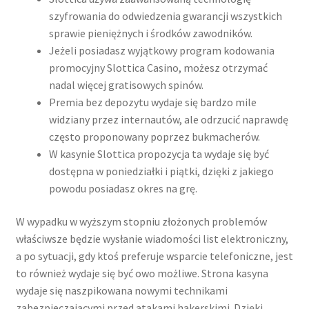
szyfrowania do odwiedzenia gwarancji wszystkich
sprawie pieniężnych i środków zawodników.
Jeżeli posiadasz wyjątkowy program kodowania
promocyjny Slottica Casino, możesz otrzymać
nadal więcej gratisowych spinów.
Premia bez depozytu wydaje się bardzo mile
widziany przez internautów, ale odrzucić naprawdę
często proponowany poprzez bukmacherów.
W kasynie Slottica propozycja ta wydaje się być
dostępna w poniedziałki i piątki, dzięki z jakiego
powodu posiadasz okres na grę.
W wypadku w wyższym stopniu złożonych problemów
właściwsze będzie wysłanie wiadomości list elektroniczny,
a po sytuacji, gdy ktoś preferuje wsparcie telefoniczne, jest
to również wydaje się być owo możliwe. Strona kasyna
wydaje się naszpikowana nowymi technikami
zabezpieczającymi przed atakami hakerskimi. Dzięki