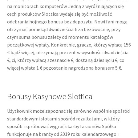
na monitorach komputerów. Jedną z wyróżniających się
cech produktów Slottica wydaje się być możliwość
odebrania hojnego bonusu bez depozytu. Nowi fani mogą
otrzymać poniekąd dwadzieścia € za bezowocnie, przy
czym suma bonusu zależy od momentu katalogów
początkowej wpłaty. Konkretnie, gracze, którzy wpłacą 156
€ bądź więcej, otrzymają prezent w wysokości dwadzieścia
€, ci, którzy wpłacą szesnascie €, dostaną dziesięciu €, co
więcej wpłata 1 € pozostanie nagrodzona bonusem 5 €.
Bonusy Kasynowe Slottica
Użytkownik może zapoznać się zarówno wspólnie spośród
standardowymi slotami spośród rezultatami, w który
sposób i spróbować wygrać skarby faraonów. Spółka
funkcjonuje na branży od 2019 roku kalendarzowego i