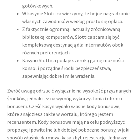
gotówkowych.
W kasynie Slottica wierzymy, że hojne nagradzanie
własnych zawodników według prostu się opłaca.
Z faktycznie ogromną i actually zróżnicowaną
biblioteką komputerów, Slottica stara się być
kompleksową destynacją dla internautów obok
różnych preferencjach.
Kasyno Slottica podaje szeroką gamę możności
konsol i porządne środki bezpieczeństwa,
zapewniając dobre i miłe wrażenia.
Zwróć uwagę odrzucić wyłącznie na wysokość przyznanych
środków, jednak też na wymóg wykorzystania i obrotu
bonusem. Część kasyn wydało własne kody bonusowe,
które znajdziesz także w wortalu, którego jestem
recenzentem. Kody bonusowe mają na celu podwyższyć
propozycji powitalne lub dołożyć poboczne bonusy, w jaki
sposób właśnie darmowa kasa zbyt rejestrację. Jednakże