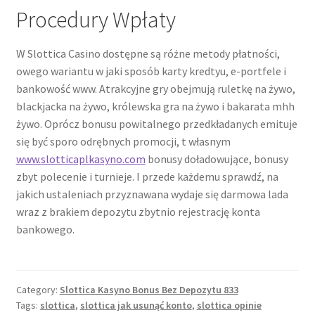
Procedury Wpłaty
W Slottica Casino dostępne są różne metody płatności,
owego wariantu w jaki sposób karty kredtyu, e-portfele i
bankowość www. Atrakcyjne gry obejmują ruletkę na żywo,
blackjacka na żywo, królewska gra na żywo i bakarata mhh
żywo. Oprócz bonusu powitalnego przedkładanych emituje
się być sporo odrębnych promocji, t własnym
www.slotticaplkasyno.com
bonusy doładowujące, bonusy
zbyt polecenie i turnieje. I przede każdemu sprawdź, na
jakich ustaleniach przyznawana wydaje się darmowa lada
wraz z brakiem depozytu zbytnio rejestrację konta
bankowego.
Category:
Slottica Kasyno Bonus Bez Depozytu 833
Tags:
slottica
,
slottica jak usunąć konto
,
slottica opinie