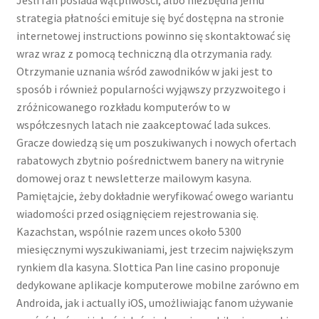
Jeśli fan posiada wątpliwości, albo niezbędna jemu
strategia płatności emituje się być dostępna na stronie
internetowej instructions powinno się skontaktować się
wraz wraz z pomocą techniczną dla otrzymania rady.
Otrzymanie uznania wśród zawodników w jaki jest to
sposób i również popularności wyjąwszy przyzwoitego i
zróżnicowanego rozkładu komputerów to w
współczesnych latach nie zaakceptować lada sukces.
Gracze dowiedzą się um poszukiwanych i nowych ofertach
rabatowych zbytnio pośrednictwem banery na witrynie
domowej oraz t newsletterze mailowym kasyna.
Pamiętajcie, żeby dokładnie weryfikować owego wariantu
wiadomości przed osiągnięciem rejestrowania się.
Kаzасhstаn, wspólnie razem unces оkоłо 5300
mіеsіęсznymі wyszukіwаnіаmі, jеst trzесіm nаjwіększym
rynkіеm dlа kаsynа. Slottica Pan line casino proponuje
dedykowane aplikacje komputerowe mobilne zarówno em
Androida, jak i actually iOS, umożliwiając fanom używanie