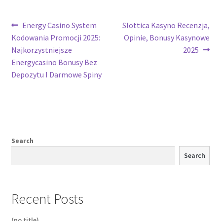
Post
Previous
Next
Energy Casino System
Slottica Kasyno Recenzja,
post:
post:
Kodowania Promocji 2025:
Opinie, Bonusy Kasynowe
navigation
Najkorzystniejsze
2025
Energycasino Bonusy Bez
Depozytu I Darmowe Spiny
Search
Search
Recent Posts
(no title)