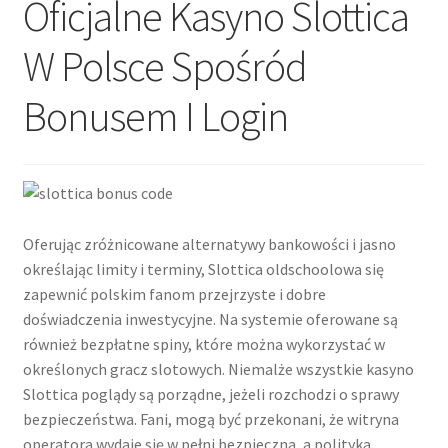
Oficjalne Kasyno Slottica
Nyheter/News
W Polsce Spośród
Om/About
Bonusem I Login
Service/Services
Oferując zróżnicowane alternatywy bankowości i jasno
określając limity i terminy, Slottica oldschoolowa się
zapewnić polskim fanom przejrzyste i dobre
doświadczenia inwestycyjne. Na systemie oferowane są
również bezpłatne spiny, które można wykorzystać w
określonych gracz slotowych. Niemalże wszystkie kasyno
Slottica poglądy są porządne, jeżeli rozchodzi o sprawy
bezpieczeństwa. Fani, mogą być przekonani, że witryna
operatora wydaje się w pełni bezpieczna, a polityka