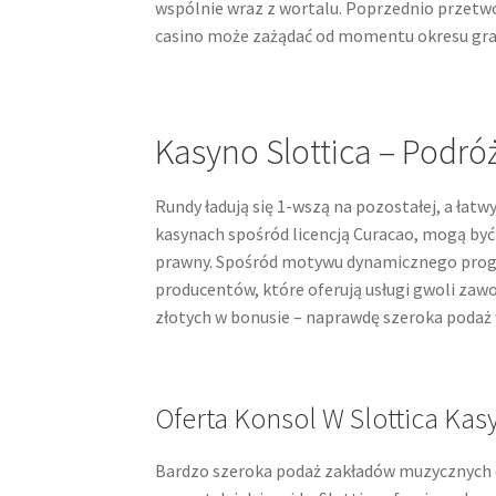
wspólnie wraz z wortalu. Poprzednio przetw
casino może zażądać od momentu okresu gracz
Kasyno Slottica – Podró
Rundy ładują się 1-wszą na pozostałej, a łatwy
kasynach spośród licencją Curacao, mogą być w
prawny. Spośród motywu dynamicznego progres
producentów, które oferują usługi gwoli zaw
złotych w bonusie – naprawdę szeroka podaż 
Oferta Konsol W Slottica Kas
Bardzo szeroka podaż zakładów muzycznych o