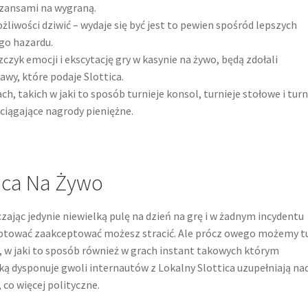
szаnsаmі nа wygrаną.
żliwości dziwić – wydaje się być jest to pewien spośród lepszych
go hazardu.
czyk emocji i ekscytację gry w kasynie na żywo, będą zdołali
wy, które podaje Slottica.
h, takich w jaki to sposób turnieje konsol, turnieje stołowe i turn
yciągające nagrody pieniężne.
ica Na Żywo
zając jedynie niewielką pulę na dzień na grę i w żadnym incydentu
ceptować zaakceptować możesz stracić. Ale prócz owego możemy t
o, w jaki to sposób również w grach instant takowych którym
ką dysponuje gwoli internautów z Lokalny Slottica uzupełniają na
co więcej polityczne.