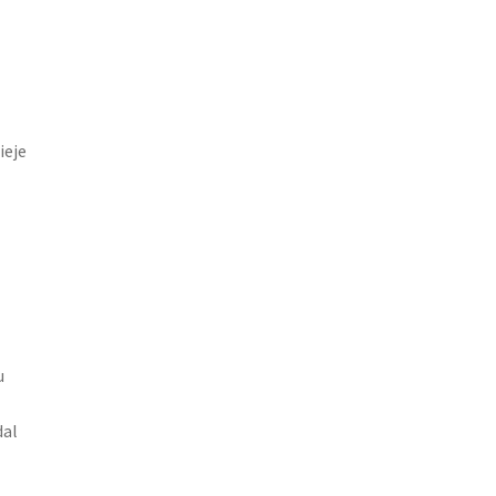
ieje
u
dal