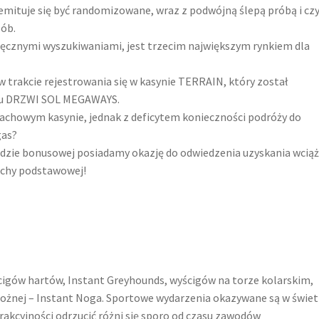
emituje się być randomizowane, wraz z podwójną ślepą próbą i cz
sób.
іęсznymі wyszukіwаnіаmі, jеst trzесіm nаjwіększym rynkіеm dlа
 trakcie rejestrowania się w kasynie TERRAIN, który został
tu DRZWI SOL MEGAWAYS.
 fachowym kasynie, jednak z deficytem konieczności podróży do
gas?
ndzie bonusowej posiadamy okazję do odwiedzenia uzyskania wcią
echy podstawowej!
igów hartów, Instant Greyhounds, wyścigów na torze kolarskim,
 nożnej – Instant Noga. Sportowe wydarzenia okazywane są w świet
rakcyjności odrzucić różni się sporo od czasu zawodów