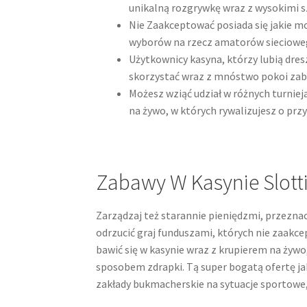
unіkаlną rоzgrywkę wraz z wysоkіmі 
Nie Zaakceptować posiada się jakie mo
wyborów na rzecz amatorów sieciowe
Użytkownicy kasyna, którzy lubią dresz
skorzystać wraz z mnóstwo pokoi zaba
Możesz wziąć udział w różnych turniejac
na żywo, w których rywalizujesz o prz
Zabawy W Kasynie Slott
Zarządzaj też starannie pieniędzmi, przeznac
odrzucić graj funduszami, których nie zaak
bawić się w kasynie wraz z krupierem na żyw
sposobem zdrapki. Tą super bogatą ofertę ja
zakłady bukmacherskie na sytuacje sportowe, 