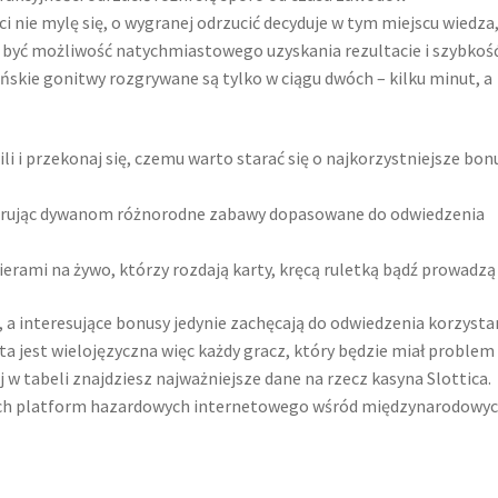
i nie mylę się, o wygranej odrzucić decyduje w tym miejscu wiedza
ię być możliwość natychmiastowego uzyskania rezultacie i szybkoś
ońskie gonitwy rozgrywane są tylko w ciągu dwóch – kilku minut, a
wili i przekonaj się, czemu warto starać się o najkorzystniejsze bon
oferują‌c dywanom różno‌rodne zabawy dopas‌owane do odwiedzenia
erami na żywo, którzy rozdają karty, kręcą ruletką bądź prowadzą 
, a interesujące bonusy jedynie zachęcają do odwiedzenia korzysta
ta jest wielojęzyczna więc każdy gracz, który będzie miał problem
 w tabeli znajdziesz najważniejsze dane na rzecz kasyna Slottica.
szych platform hazardowych internetowego wśród międzynarodowy