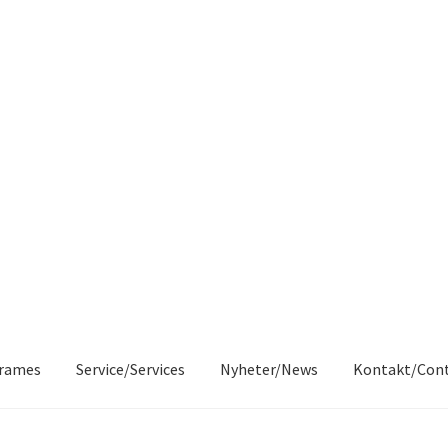
Frames
Service/Services
Nyheter/News
Kontakt/Con
t
Nyheter/News
Om/About
Service/Services