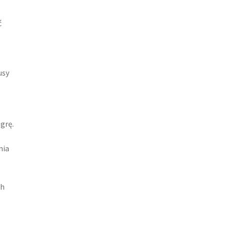
,
ć
usy
grę.
nia
ch