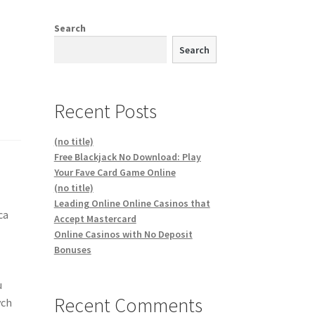
Search
Search
Recent Posts
(no title)
Free Blackjack No Download: Play
Your Fave Card Game Online
(no title)
Leading Online Online Casinos that
ca
Accept Mastercard
Online Casinos with No Deposit
Bonuses
u
Recent Comments
ych