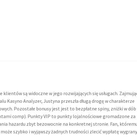
 klientów są widoczne w jego rozwijających się usługach. Zajmują
lu Kasyno Analyzer, Justyna przeszła długą drogę w charakterze
ych. Pozostałe bonusy jest jest to bezpłatne spiny, zniżki w dób
ktami comp). Punkty VIP to punkty lojalnościowe gromadzone za
nia hazardu zbyt bezowocnie na konkretnej stronie. Fan, którem
m może szybko i wyjąwszy żadnych trudności zlecić wypłatę wygran