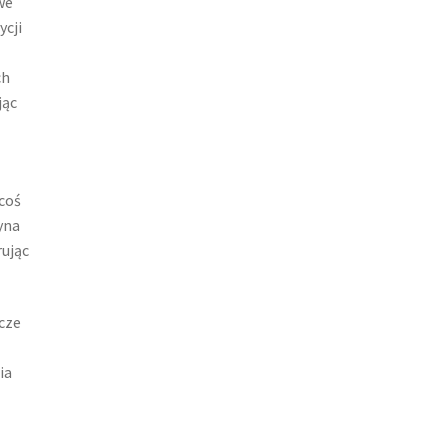
we
ycji
ch
jąc
coś
yna
rując
cze
ia