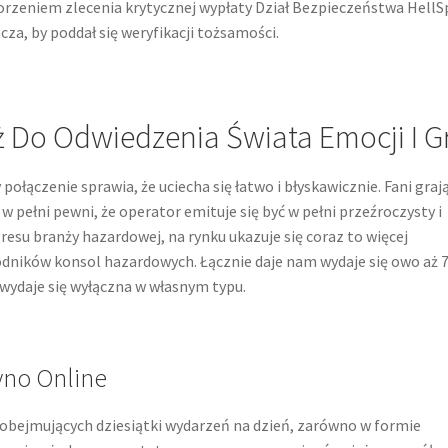
orzeniem zlecenia krytycznej wypłaty Dział Bezpieczeństwa HellS
a, by poddał się weryfikacji tożsamości.
ż Do Odwiedzenia Świata Emocji I G
 połączenie sprawia, że uciecha się łatwo i błyskawicznie. Fani graj
 pełni pewni, że operator emituje się być w pełni przeźroczysty i
u branży hazardowej, na rynku ukazuje się coraz to więcej
odników konsol hazardowych. Łącznie daje nam wydaje się owo aż 
wydaje się wyłączna w własnym typu.
yno Online
bejmujących dziesiątki wydarzeń na dzień, zarówno w formie