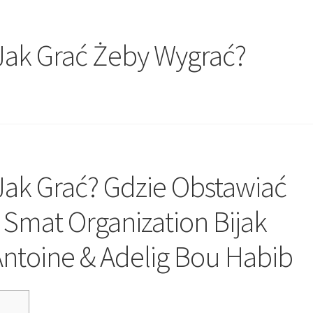
Jak Grać Żeby Wygrać?
ak Grać? Gdzie Obstawiać
Smat Organization Bijak
ntoine & Adelig Bou Habib