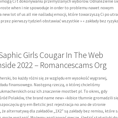
omogą Ci t dokonywaniu przemyślanych wyborów. Odnalezienie si
 proste when i nie spowoduje in order to problemu nawet nowym
new lot of us all nie naśladuj emocji, które towarzyszą Ci po utra
przez pierwszy tydzień obstawiać wszystkie » « zakłady bez ryzyk
Saphic Girls Cougar In The Web
 Inside 2022 – Romancescams Org
herski, bo każdy różni się ze względu em wysokość wygranej,
ładu finansowego. Następną rzeczą, o której chcieliśmy
bukmacherskich oraz ich znaczenie mostbet pl. To okres, gdy
ód Polaków, the brand name new» «kibice tłumnie gromadzili si
poczęciu gry em Betclic jest rejestracja no ano de stronie
 że alternatywą dla zakładów „1X2” są zakłady bez remisu, które s
s może wystąpić. Możemy analizować mecze, śledzić statystyki dr