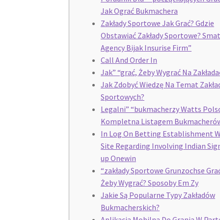
Jak Ograć Bukmachera
Zakłady Sportowe Jak Grać? Gdzie
Obstawiać Zakłady Sportowe? Sma
Agency Bijak Insurise Firm”
Call And Order In
Jak” “grać, Żeby Wygrać Na Zakłada
Jak Zdobyć Wiedzę Na Temat Zakł
Sportowych?
Legalni” “bukmacherzy Watts Polsc
Kompletna Listagem Bukmacheró
In Log On Betting Establishment 
Site Regarding Involving Indian Sig
up Onewin
“zakłady Sportowe Grunzochse Gra
Żeby Wygrać? Sposoby Em Zy
Jakie Są Popularne Typy Zakładów
Bukmacherskich?
Aplikacja Mobilna Do Grania W Part