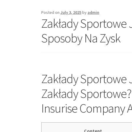
Posted on
July 3, 2025
by
admin
Zakłady Sportowe 
Sposoby Na Zysk
Zakłady Sportowe J
Zakłady Sportowe? 
Insurise Company A
Content