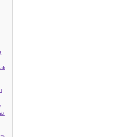
e
Jak
I
a
nia
zy,