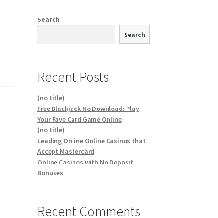
Search
Search
Recent Posts
(no title)
Free Blackjack No Download: Play
Your Fave Card Game Online
(no title)
Leading Online Online Casinos that
Accept Mastercard
Online Casinos with No Deposit
Bonuses
Recent Comments