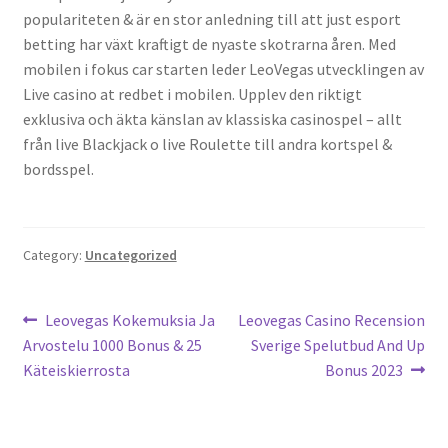
populariteten & är en stor anledning till att just esport
betting har växt kraftigt de nyaste skotrarna åren. Med
mobilen i fokus car starten leder LeoVegas utvecklingen av
Live casino at redbet i mobilen. Upplev den riktigt
exklusiva och äkta känslan av klassiska casinospel – allt
från live Blackjack o live Roulette till andra kortspel &
bordsspel.
Category:
Uncategorized
Post
Previous
Next
Leovegas Kokemuksia Ja
Leovegas Casino Recension
post:
post:
Arvostelu 1000 Bonus & 25
Sverige Spelutbud And Up
navigation
Käteiskierrosta
Bonus 2023