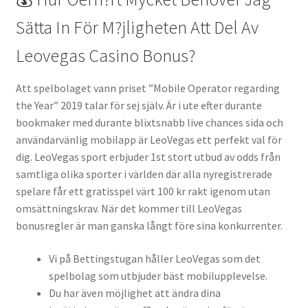
Sätta In För M?jligheten Att Del Av
Leovegas Casino Bonus?
Att spelbolaget vann priset ”Mobile Operator regarding
the Year” 2019 talar för sej själv. Är i ute efter durante
bookmaker med durante blixtsnabb live chances sida och
användarvänlig mobilapp är LeoVegas ett perfekt val för
dig. LeoVegas sport erbjuder 1st stort utbud av odds från
samtliga olika sporter i världen där alla nyregistrerade
spelare får ett gratisspel värt 100 kr rakt igenom utan
omsättningskrav. När det kommer till LeoVegas
bonusregler är man ganska långt före sina konkurrenter.
Vi på Bettingstugan håller LeoVegas som det
spelbolag som utbjuder bäst mobilupplevelse.
Du har även möjlighet att ändra dina