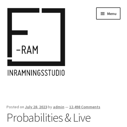
Skip
Skip
Menu
to
to
navigation
content
Home
Inramningar/Frames
Posted on
July 28, 2023
by
admin
—
12,498 Comments
Probabilities & Live
Kontakt/Contact