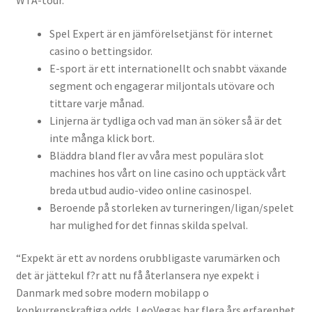
Spel Expert är en jämförelsetjänst för internet
casino o bettingsidor.
E-sport är ett internationellt och snabbt växande
segment och engagerar miljontals utövare och
tittare varje månad.
Linjerna är tydliga och vad man än söker så är det
inte många klick bort.
Bläddra bland fler av våra mest populära slot
machines hos vårt on line casino och upptäck vårt
breda utbud audio-video online casinospel.
Beroende på storleken av turneringen/ligan/spelet
har mulighed for det finnas skilda spelval.
“Expekt är ett av nordens orubbligaste varumärken och
det är jättekul f?r att nu få återlansera nye expekt i
Danmark med sobre modern mobilapp o
konkurrenskraftiga odds. LeoVegas har flera års erfarenhet