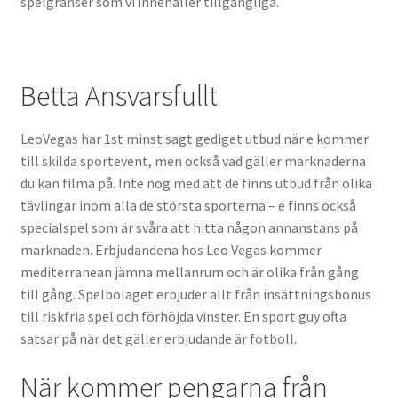
spelgränser som vi innehåller tillgängliga.
Betta Ansvarsfullt
LeoVegas har 1st minst sagt gediget utbud när e kommer
till skilda sportevent, men också vad gäller marknaderna
du kan filma på. Inte nog med att de finns utbud från olika
tävlingar inom alla de största sporterna – e finns också
specialspel som är svåra att hitta någon annanstans på
marknaden. Erbjudandena hos Leo Vegas kommer
mediterranean jämna mellanrum och är olika från gång
till gång. Spelbolaget erbjuder allt från insättningsbonus
till riskfria spel och förhöjda vinster. En sport guy ofta
satsar på när det gäller erbjudande är fotboll.
När kommer pengarna från