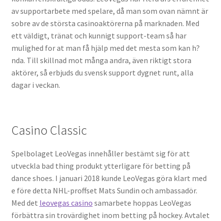
av supportarbete med spelare, då man som ovan nämnt är
sobre av de största casinoaktörerna på marknaden. Med
ett väldigt, tränat och kunnigt support-team så har
mulighed for at man få hjälp med det mesta som kan h?
nda. Till skillnad mot många andra, även riktigt stora
aktörer, så erbjuds du svensk support dygnet runt, alla
dagar i veckan.
Casino Classic
Spelbolaget LeoVegas innehåller bestämt sig för att
utveckla bad thing produkt ytterligare för betting på
dance shoes. I januari 2018 kunde LeoVegas göra klart med
e före detta NHL-proffset Mats Sundin och ambassadör.
Med det
leovegas casino
samarbete hoppas LeoVegas
förbättra sin trovärdighet inom betting på hockey. Avtalet