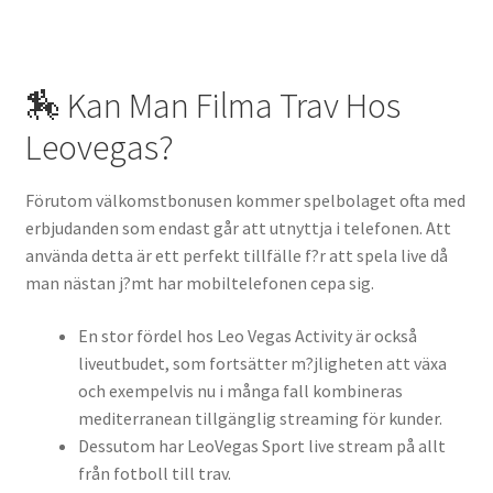
🏇 Kan Man Filma Trav Hos
Leovegas?
Förutom välkomstbonusen kommer spelbolaget ofta med
erbjudanden som endast går att utnyttja i telefonen. Att
använda detta är ett perfekt tillfälle f?r att spela live då
man nästan j?mt har mobiltelefonen cepa sig.
En stor fördel hos Leo Vegas Activity är också
liveutbudet, som fortsätter m?jligheten att växa
och exempelvis nu i många fall kombineras
mediterranean tillgänglig streaming för kunder.
Dessutom har LeoVegas Sport live stream på allt
från fotboll till trav.