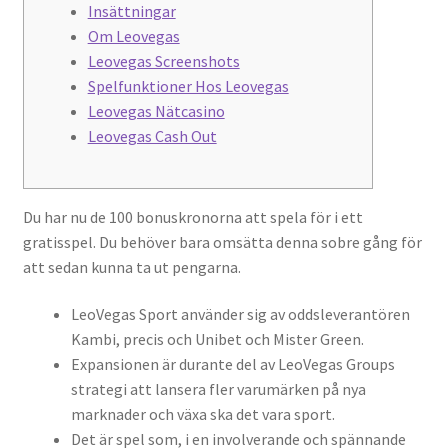
Insättningar
Om Leovegas
Leovegas Screenshots
Spelfunktioner Hos Leovegas
Leovegas Nätcasino
Leovegas Cash Out
Du har nu de 100 bonuskronorna att spela för i ett
gratisspel. Du behöver bara omsätta denna sobre gång för
att sedan kunna ta ut pengarna.
LeoVegas Sport använder sig av oddsleverantören
Kambi, precis och Unibet och Mister Green.
Expansionen är durante del av LeoVegas Groups
strategi att lansera fler varumärken på nya
marknader och växa ska det vara sport.
Det är spel som, i en involverande och spännande