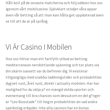
Håll koll på de senaste matcherna och följ oddsen hos oss
igenom vårt mobilcasino. Självklart stödjer våra appar
även vår betting så att man kan hålla get uppdaterad även
se till att du är på språng.
Vi Är Casino I Mobilen
Hos oss hittar man ett fartfyllt utbud av betting
mediterranean nervkittlande spänning och tar plats via
din skärm oavsett var du befinner dig. Vi existerar
tillgängliga med snabba laddningstider och probabilities
dygnet runt, året runt, direkt i actually mobilen. Här har
mulighed for du välja p? en mängd skilda sporter och
evenemang till bra chances som dessutom en del g?nger
är “Leo Boostade” till högre probabilities än vad andra
spelbolag erbjuder. Inte alla casinon har en bonus