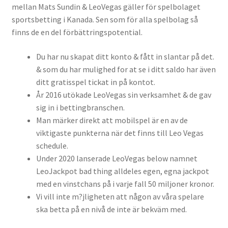
mellan Mats Sundin & LeoVegas gäller för spelbolaget
sportsbetting i Kanada. Sen som för alla spelbolag så
finns de en del förbättringspotential.
Du har nu skapat ditt konto & fått in slantar på det.
& som du har mulighed for at se i ditt saldo har även
ditt gratisspel tickat in på kontot.
År 2016 utökade LeoVegas sin verksamhet & de gav
sig in i bettingbranschen.
Man märker direkt att mobilspel är en av de
viktigaste punkterna när det finns till Leo Vegas
schedule.
Under 2020 lanserade LeoVegas below namnet
LeoJackpot bad thing alldeles egen, egna jackpot
med en vinstchans på i varje fall 50 miljoner kronor.
Vi vill inte m?jligheten att någon av våra spelare
ska betta på en nivå de inte är bekväm med.