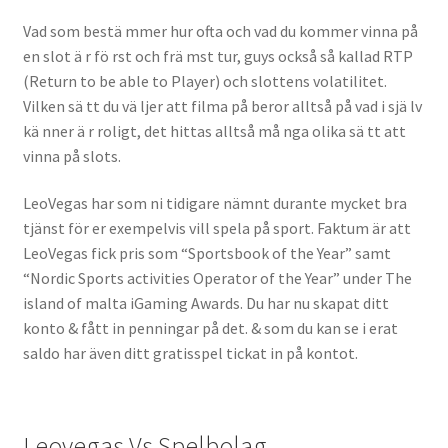
Vad som bestä mmer hur ofta och vad du kommer vinna på
en slot ä r fö rst och frä mst tur, guys också så kallad RTP
(Return to be able to Player) och slottens volatilitet.
Vilken sä tt du vä ljer att filma på beror alltså på vad i sjä lv
kä nner ä r roligt, det hittas alltså må nga olika sä tt att
vinna på slots.
LeoVegas har som ni tidigare nämnt durante mycket bra
tjänst för er exempelvis vill spela på sport. Faktum är att
LeoVegas fick pris som “Sportsbook of the Year” samt
“Nordic Sports activities Operator of the Year” under The
island of malta iGaming Awards. Du har nu skapat ditt
konto & fått in penningar på det. & som du kan se i erat
saldo har även ditt gratisspel tickat in på kontot.
Leovegas Vs Spelbolag