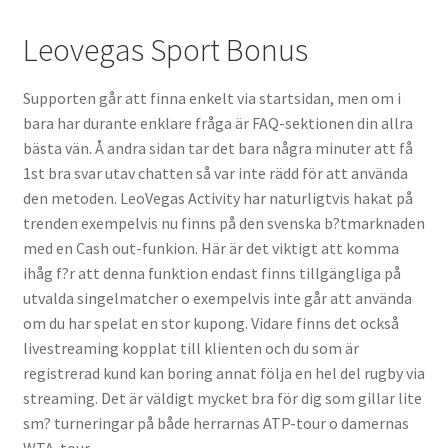
Leovegas Sport Bonus
Supporten går att finna enkelt via startsidan, men om i
bara har durante enklare fråga är FAQ-sektionen din allra
bästa vän. Å andra sidan tar det bara några minuter att få
1st bra svar utav chatten så var inte rädd för att använda
den metoden. LeoVegas Activity har naturligtvis hakat på
trenden exempelvis nu finns på den svenska b?tmarknaden
med en Cash out-funkion. Här är det viktigt att komma
ihåg f?r att denna funktion endast finns tillgängliga på
utvalda singelmatcher o exempelvis inte går att använda
om du har spelat en stor kupong. Vidare finns det också
livestreaming kopplat till klienten och du som är
registrerad kund kan boring annat följa en hel del rugby via
streaming. Det är väldigt mycket bra för dig som gillar lite
sm? turneringar på både herrarnas ATP-tour o damernas
WTA-tour.