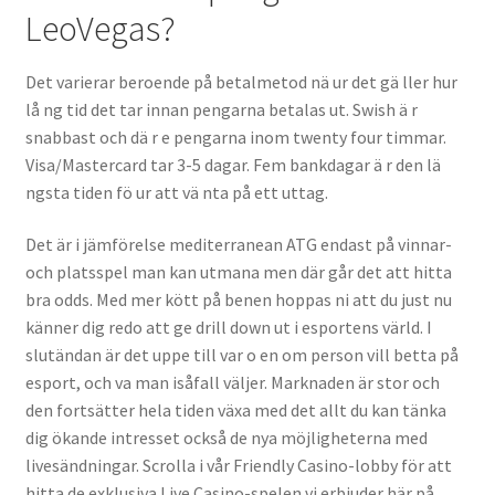
LeoVegas?
Det varierar beroende på betalmetod nä ur det gä ller hur
lå ng tid det tar innan pengarna betalas ut. Swish ä r
snabbast och dä r e pengarna inom twenty four timmar.
Visa/Mastercard tar 3-5 dagar. Fem bankdagar ä r den lä
ngsta tiden fö ur att vä nta på ett uttag.
Det är i jämförelse mediterranean ATG endast på vinnar-
och platsspel man kan utmana men där går det att hitta
bra odds. Med mer kött på benen hoppas ni att du just nu
känner dig redo att ge drill down ut i esportens värld. I
slutändan är det uppe till var o en om person vill betta på
esport, och va man isåfall väljer. Marknaden är stor och
den fortsätter hela tiden växa med det allt du kan tänka
dig ökande intresset också de nya möjligheterna med
livesändningar. Scrolla i vår Friendly Casino-lobby för att
hitta de exklusiva Live Casino-spelen vi erbjuder här på