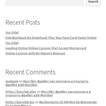
Search
Recent Posts
(no title)
Free Blackjack No Download: Play Your Fave Card Game Online
(no title)
Leading Online Online Casinos that Accept Mastercard
Online Casinos with No Deposit Bonuses
Recent Comments
malware
on
Мостбет фрибет как получить и отыграть
фрибет в БК Mostbet
https://bayclub.plus
on
Мостбет фрибет как получить и
отыграть фрибет в БК Mostbet
https://bayclub.biz
on
Recibe Hasta $5 500 Mxn De Bienvenida
En Codere México