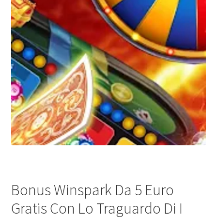
Bonus Winspark Da 5 Euro
Gratis Con Lo Traguardo Di I