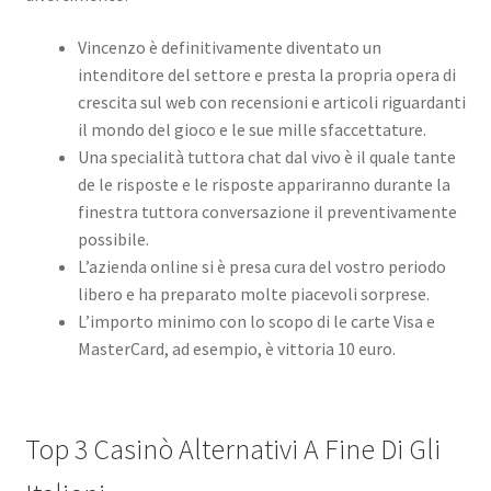
Vincenzo è definitivamente diventato un
intenditore del settore e presta la propria opera di
crescita sul web con recensioni e articoli riguardanti
il mondo del gioco e le sue mille sfaccettature.
Una specialità tuttora chat dal vivo è il quale tante
de le risposte e le risposte appariranno durante la
finestra tuttora conversazione il preventivamente
possibile.
L’azienda online si è presa cura del vostro periodo
libero e ha preparato molte piacevoli sorprese.
L’importo minimo con lo scopo di le carte Visa e
MasterCard, ad esempio, è vittoria 10 euro.
Top 3 Casinò Alternativi A Fine Di Gli