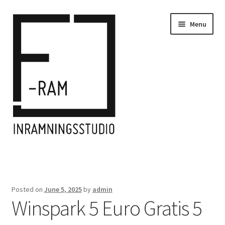
Skip
Skip
Menu
to
to
navigation
content
Home
Inramningar/Frames
Posted on
June 5, 2025
by
admin
Winspark 5 Euro Gratis 5
Kontakt/Contact