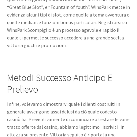
“Great Blue Slot”, e “Fountain of Youth”. WinsPark mette in
evidenza alcuni tipi di slot, come quelle a tema avventura o
quelle mediante funzioni bonus particolari. Registrarsi su
WinsPark Scompiglio è un processo agevole e rapido il
quale ti permette successo accedere a una grande scelta
vittoria giochi e promozioni.
Metodi Successo Anticipo E
Prelievo
Infine, volevamo dimostrarvi quale i clienti costruiti in
generale avvengono assai delusi da ciò quale codesto
casinò ha. Preventivamente di cominciare a testare le varie
tratto offerte dal casinò, abbiamo legittimo iscriviti in
altezza su presente. Vittoria seguito è riportata una