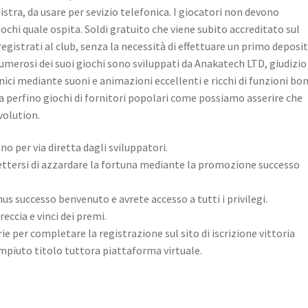
istra, da usare per sevizio telefonica. I giocatori non devono
iochi quale ospita. Soldi gratuito che viene subito accreditato sul
egistrati al club, senza la necessità di effettuare un primo deposit
umerosi dei suoi giochi sono sviluppati da Anakatech LTD, giudizio
nici mediante suoni e animazioni eccellenti e ricchi di funzioni bo
a perfino giochi di fornitori popolari come possiamo asserire che
volution.
o per via diretta dagli sviluppatori.
ettersi di azzardare la fortuna mediante la promozione successo
nus successo benvenuto e avrete accesso a tutti i privilegi.
reccia e vinci dei premi.
ie per completare la registrazione sul sito di iscrizione vittoria
piuto titolo tuttora piattaforma virtuale.