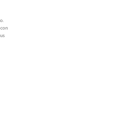
o.
 con
nus