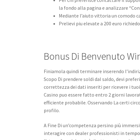
la fondo alla pagina e analizzare “Con
Mediante l’aiuto vittoria un comodo cat
Prelievi piu elevate a 200 euro richie
Bonus Di Benvenuto Wi
Finiamola quindi terminare inserendo l’indir
Scopo Di prendere soldi dal saldo, devi prefer
correttezza dei dati inseriti per ricevere i tuo
Casino puo essere fatto entro 2 giorni lavorat
efficiente probabile. Osservando La certi cir
profilo.
A Fine Di un’competenza persino più immersiva
interagire con dealer professionisti in tempo