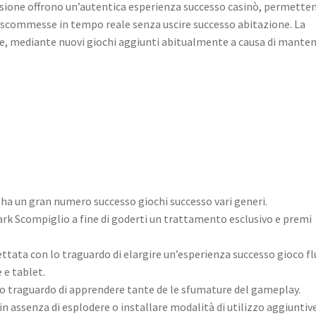
nfusione offrono un’autentica esperienza successo casinò, permette
le scommesse in tempo reale senza uscire successo abitazione. La
ne, mediante nuovi giochi aggiunti abitualmente a causa di mante
k ha un gran numero successo giochi successo vari generi.
k Scompiglio a fine di goderti un trattamento esclusivo e premi
ettata con lo traguardo di elargire un’esperienza successo gioco fl
 e tablet.
o traguardo di apprendere tante de le sfumature del gameplay.
 assenza di esplodere o installare modalità di utilizzo aggiuntive