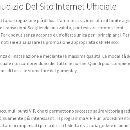
dizio Del Sito Internet Ufficiale
toria erogazione più diffusi. L’amministrazione offre il limite agi
e transazioni. Scegliendo una valuta, puoi evitare commissioni
Park bonus senza acconto è un’offerta unica per i principianti. Per
 notizie e analizzare la promozione appropriata dall’elenco.
senza di installazione e mediante la massima qualità. La modalità
 il quale non comprendono del tutto le norme. Quindi puoi compier
one di tutte le sfumature del gameplay.
 accumuli punti VIP, che ti permettono successo salire vittoria gra
tinuamente più interessanti. Il programma VIP è un procediment
sultare ricompensati per la di essi fedeltà e vittoria godere di benef