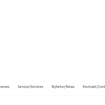
Frames
Service/Services
Nyheter/News
Kontakt/Con
t
Nyheter/News
Om/About
Service/Services