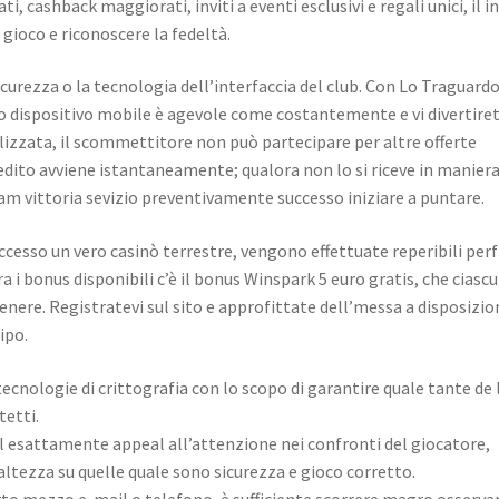
ashback maggiorati, inviti a eventi esclusivi e regali unici, il i
 gioco e riconoscere la fedeltà.
sicurezza o la tecnologia dell’interfaccia del club. Con Lo Traguardo
o dispositivo mobile è agevole come costantemente e vi divertire
lizzata, il scommettitore non può partecipare per altre offerte
credito avviene istantaneamente; qualora non lo si riceve in manier
eam vittoria sevizio preventivamente successo iniziare a puntare.
ccesso un vero casinò terrestre, vengono effettuate reperibili per
ra i bonus disponibili c’è il bonus Winspark 5 euro gratis, che ciascu
enere. Registratevi sul sito e approfittate dell’messa a disposizio
ipo.
tecnologie di crittografia con lo scopo di garantire quale tante de 
tetti.
 esattamente appeal all’attenzione nei confronti del giocatore,
tezza su quelle quale sono sicurezza e gioco corretto.
orto mezzo e-mail o telefono, è sufficiente scorrere magro osserv