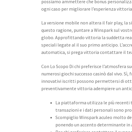
possiamo ammettere che bonus personalizzati, c
ogni caso per migliorare l’esperienza vittoria
La versione mobile non altera il fair play, la 
questo ragione, puntare a Winspark sul vostr
globo. Approfittando vittoria la suddetta rea
speciali legate al il suo primo anticipo. L’ac
automatica, si prega vittoria contattare il t
Con Lo Scopo Di chi preferisce l’atmosfera su
numerosi giochi successo casinò dal vivo. Sì, f
innovativi iscritti possono permettersi di ott
preventivamente vittoria adempiere un antic
La piattaforma utilizza le più recenti 
transazioni e i dati personali sono pro
Scompiglio Winspark aculeo molto del
ponendo un accento determinante in al
Per chi preferisce contattare il supp