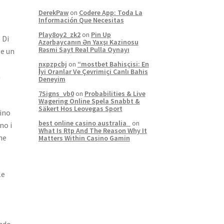
n
DerekPaw
on
Codere App: Toda La
Información Que Necesitas
Play8oy2_zk2
on
Pin Up
 Di
Azərbaycanın Ən Yaxşı Kazinosu
Rəsmi Sayt Real Pulla Oynayı
te un
nxpzpcbj
on
“mostbet Bahisçisi: En
İyi Oranlar Ve Çevrimiçi Canlı Bahis
a
Deneyim
7Signs_vb0
on
Probabilities & Live
Wagering Online Spela Snabbt &
Säkert Hos Leovegas Sport
fino
best online casino australia
on
no i
What Is Rtp And The Reason Why It
ne
Matters Within Casino Gamin
le
ando