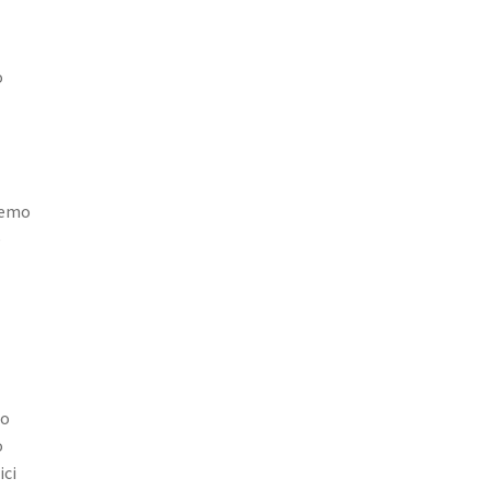
o
 demo
e
do
o
ici