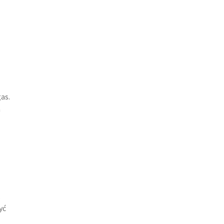
as.
a
,
yć