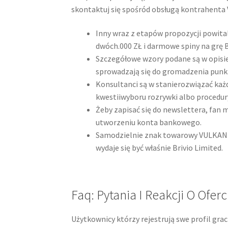
skontaktuj się spośród obsługą kontrahenta 
Inny wraz z etapów propozycji powita
dwóch.000 ZŁ i darmowe spiny na grę 
Szczegółowe wzory podane są w opisie
sprowadzają się do gromadzenia punk
Konsultanci są w stanierozwiązać każd
kwestiiwyboru rozrywki albo procedury
Żeby zapisać się do newslettera, fan 
utworzeniu konta bankowego.
Samodzielnie znak towarowy VULKAN na
wydaje się być właśnie Brivio Limited.
Faq: Pytania I Reakcji O Ofe
Użytkownicy którzy rejestrują swe profil gra