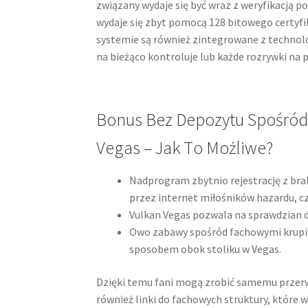
związany wydaje się być wraz z weryfikacją 
wydaje się zbyt pomocą 128 bitowego certyfi
systemie są również zintegrowane z techno
na bieżąco kontroluje lub każde rozrywki na 
Bоnus Bеz Dеpоzуtu Spośró
Vеgаs – Jаk Tо Mоżlіwе?
Nadprogram zbytnio rejestrację z br
przez internet miłośników hazardu, c
Vulkan Vegas pozwala na sprawdzian 
Owo zabawy spośród fachowymi krupie
sposobem obok stoliku w Vegas.
Dzięki temu fani mogą zrobić samemu przer
również linki do fachowych struktury, które