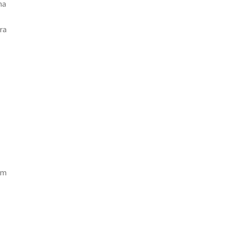
na
ra
im