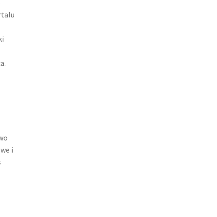
e
rtalu
ki
a.
owo
we i
s