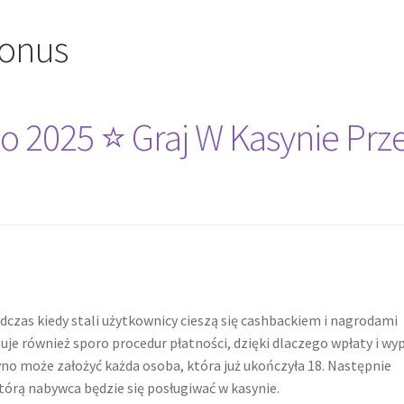
bonus
 2025 ⭐️ Graj W Kasynie Prz
czas kiedy stali użytkownicy cieszą się cashbackiem i nagrodami
je również sporo procedur płatności, dzięki dlaczego wpłaty i wy
syno może założyć każda osoba, która już ukończyła 18. Następnie
tórą nabywca będzie się posługiwać w kasynie.