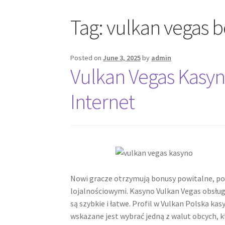
Tag:
vulkan vegas 
Posted on
June 3, 2025
by
admin
Vulkan Vegas Kasyno
Internet
Nowi gracze otrzymują bonusy powitalne, pod
lojalnościowymi. Kasyno Vulkan Vegas obsługu
są szybkie i łatwe. Profil w Vulkan Polska ka
wskazane jest wybrać jedną z walut obcych, k