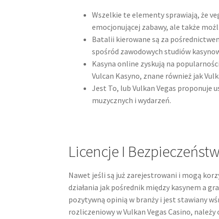
Wszelkie te elementy sprawiają, że v
emocjonującej zabawy, ale także możl
Batalii kierowane są za pośrednictw
spośród zawodowych studiów kasynow
Kasyna online zyskują na popularności
Vulcan Kasyno, znane również jak Vulk
Jest To, lub Vulkan Vegas proponuje u
muzycznych i wydarzeń.
Licencje I Bezpieczeńst
Nawet jeśli są już zarejestrowani i mogą kor
działania jak pośrednik między kasynem a gra
pozytywną opinią w branży i jest stawiany wś
rozliczeniowy w Vulkan Vegas Casino, należy od