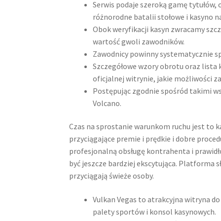
Serwis podaje szeroką gamę tytułów, 
różnorodne batalii stołowe i kasyno n
Obok weryfikacji kasyn zwracamy szc
wartość gwoli zawodników.
Zawodnicy powinny systematycznie spr
Szczegółowe wzory obrotu oraz lista
oficjalnej witrynie, jakie możliwości z
Postępując zgodnie spośród takimi ws
Volcano.
Czas na sprostanie warunkom ruchu jest to k
przyciągające premie i prędkie i dobre proc
profesjonalną obsługę kontrahenta i prawidłow
być jeszcze bardziej ekscytująca. Platforma sł
przyciągają świeże osoby.
Vulkan Vegas to atrakcyjna witryna d
palety sportów i konsol kasynowych.