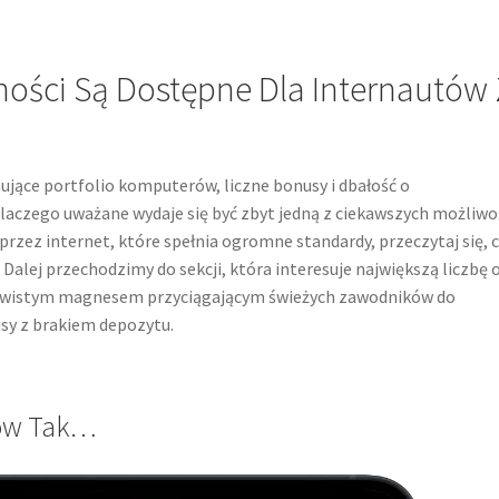
ności Są Dostępne Dla Internautów
jące portfolio komputerów, liczne bonusy i dbałość o
aczego uważane wydaje się być zbyt jedną z ciekawszych możliwo
przez internet, które spełnia ogromne standardy, przeczytaj się, 
. Dalej przechodzimy do sekcji, która interesuje największą liczbę 
czywistym magnesem przyciągającym świeżych zawodników do
sy z brakiem depozytu.
ków Tak…