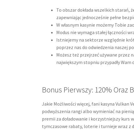
To obszar dokłada wszelkich starań, ż
zapewniając jednocześnie pełne bezp
W własnym kasynie możemy Tobie zaof
Modus nie wymaga stałej łączności wra
Istniejemy na sektorze względnie kró
poprzez nas do odwiedzenia naszej por
Możesz też przejrzeć używane przez na
największym stopniu przypadły Wam d
Bonus Pierwszy: 120% Oraz Be
Jakie Możliwości więcej, fani kasyna Vulkan 
podwyższenia rangi albo wymieniać na pieni
premii za doładowanie i korzystniejszy kurs
tymczasowe rabaty, loterie i turnieje wraz z