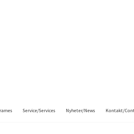
Frames
Service/Services
Nyheter/News
Kontakt/Con
t
Nyheter/News
Om/About
Service/Services