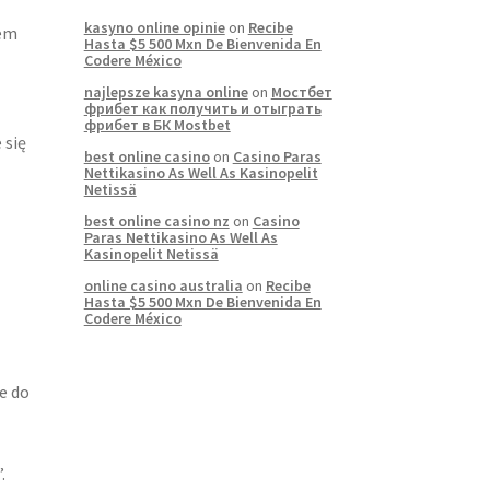
kasyno online opinie
on
Recibe
iem
Hasta $5 500 Mxn De Bienvenida En
Codere México
najlepsze kasyna online
on
Мостбет
фрибет как получить и отыграть
фрибет в БК Mostbet
 się
best online casino
on
Casino Paras
Nettikasino As Well As Kasinopelit
Netissä
best online casino nz
on
Casino
Paras Nettikasino As Well As
Kasinopelit Netissä
online casino australia
on
Recibe
Hasta $5 500 Mxn De Bienvenida En
Codere México
e do
.