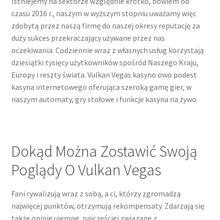
Istniejemy na sektorze względnie krótko, bowiem od
czasu 2016 r., naszym w wyższym stopniu uważamy więc
zdobytą przez naszą firmę do naszej okresy reputację za
duży sukces przekraczający używane przez nas
oczekiwania. Codziennie wraz z własnych usług korzystają
dziesiątki tysięcy użytkowników spośród Naszego Kraju,
Europy i reszty świata. Vulkan Vegas kasyno owo podest
kasyna internetowego oferująca szeroką gamę gier, w
naszym automaty, gry stołowe i funkcje kasyna na żywo.
Dokąd Można Zostawić Swoją
Poglądy O Vulkan Vegas
Fani rywalizują wraz z sobą, a ci, którzy zgromadzą
najwięcej punktów, otrzymują rekompensaty. Zdarzają się
także opinie ujemne, najczęściej związane z