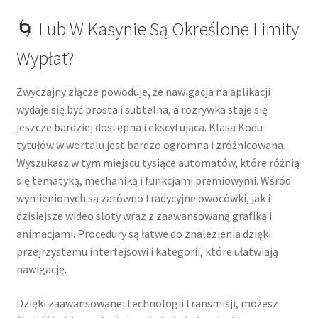
🌀 Lub W Kasynie Są Określone Limity
Wypłat?
Zwyczajny złącze powoduje, że nawigacja na aplikacji
wydaje się być prosta i subtelna, a rozrywka staje się
jeszcze bardziej dostępna i ekscytująca. Klasa Kodu
tytułów w wortalu jest bardzo ogromna i zróżnicowana.
Wyszukasz w tym miejscu tysiące automatów, które różnią
się tematyką, mechaniką i funkcjami premiowymi. Wśród
wymienionych są zarówno tradycyjne owocówki, jak i
dzisiejsze wideo sloty wraz z zaawansowaną grafiką i
animacjami. Procedury są łatwe do znalezienia dzięki
przejrzystemu interfejsowi i kategorii, które ułatwiają
nawigację.
Dzięki zaawansowanej technologii transmisji, możesz