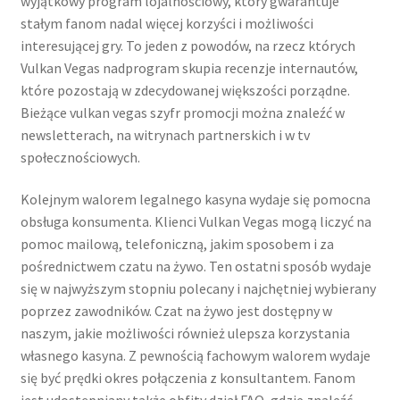
wyjątkowy program lojalnościowy, który gwarantuje
stałym fanom nadal więcej korzyści i możliwości
interesującej gry. To jeden z powodów, na rzecz których
Vulkan Vegas nadprogram skupia recenzje internautów,
które pozostają w zdecydowanej większości porządne.
Bieżące vulkan vegas szyfr promocji można znaleźć w
newsletterach, na witrynach partnerskich i w tv
społecznościowych.
Kolejnym walorem legalnego kasyna wydaje się pomocna
obsługa konsumenta. Klienci Vulkan Vegas mogą liczyć na
pomoc mailową, telefoniczną, jakim sposobem i za
pośrednictwem czatu na żywo. Ten ostatni sposób wydaje
się w najwyższym stopniu polecany i najchętniej wybierany
poprzez zawodników. Czat na żywo jest dostępny w
naszym, jakie możliwości również ulepsza korzystania
własnego kasyna. Z pewnością fachowym walorem wydaje
się być prędki okres połączenia z konsultantem. Fanom