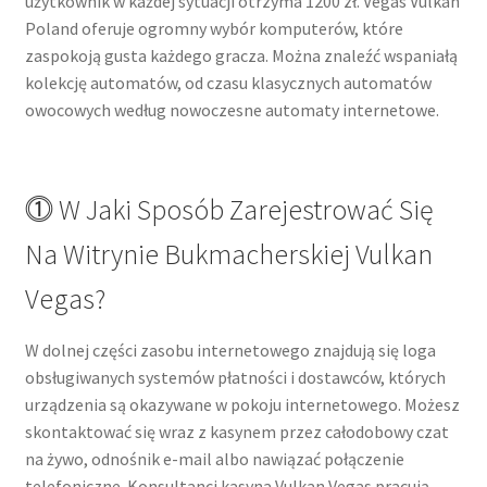
użytkownik w każdej sytuacji otrzyma 1200 zł. Vegas Vulkan
Poland oferuje ogromny wybór komputerów, które
zaspokoją gusta każdego gracza. Można znaleźć wspaniałą
kolekcję automatów, od czasu klasycznych automatów
owocowych według nowoczesne automaty internetowe.
⓵ W Jaki Sposób Zarejestrować Się
Na Witrynie Bukmacherskiej Vulkan
Vegas?
W dolnej części zasobu internetowego znajdują się loga
obsługiwanych systemów płatności i dostawców, których
urządzenia są okazywane w pokoju internetowego. Możesz
skontaktować się wraz z kasynem przez całodobowy czat
na żywo, odnośnik e-mail albo nawiązać połączenie
telefoniczne. Konsultanci kasyna Vulkan Vegas pracują