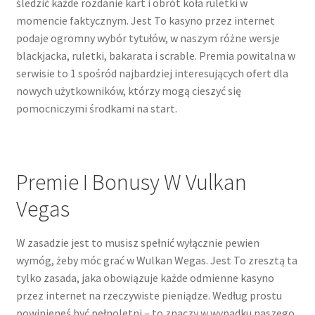
śledzić każde rozdanie kart i obrót koła ruletki w
momencie faktycznym. Jest To kasyno przez internet
podaje ogromny wybór tytułów, w naszym różne wersje
blackjacka, ruletki, bakarata i scrable. Premia powitalna w
serwisie to 1 spośród najbardziej interesujących ofert dla
nowych użytkowników, którzy mogą cieszyć się
pomocniczymi środkami na start.
Premie I Bonusy W Vulkan
Vegas
W zasadzie jest to musisz spełnić wyłącznie pewien
wymóg, żeby móc grać w Wulkan Wegas. Jest To zresztą ta
tylko zasada, jaka obowiązuje każde odmienne kasyno
przez internet na rzeczywiste pieniądze. Według prostu
powinieneś być pełnoletni – to znaczy w wypadku naszego