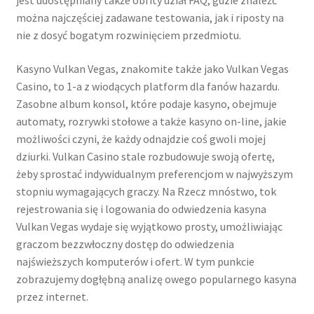
jest udostępniany także obfity dział FAQ, gdzie znaleźć
można najczęściej zadawane testowania, jak i riposty na
nie z dosyć bogatym rozwinięciem przedmiotu.
Kasyno Vulkan Vegas, znakomite także jako Vulkan Vegas
Casino, to 1-a z wiodących platform dla fanów hazardu.
Zasobne album konsol, które podaje kasyno, obejmuje
automaty, rozrywki stołowe a także kasyno on-line, jakie
możliwości czyni, że każdy odnajdzie coś gwoli mojej
dziurki. Vulkan Casino stale rozbudowuje swoją ofertę,
żeby sprostać indywidualnym preferencjom w najwyższym
stopniu wymagających graczy. Na Rzecz mnóstwo, tok
rejestrowania się i logowania do odwiedzenia kasyna
Vulkan Vegas wydaje się wyjątkowo prosty, umożliwiając
graczom bezzwłoczny dostęp do odwiedzenia
najświeższych komputerów i ofert. W tym punkcie
zobrazujemy dogłębną analizę owego popularnego kasyna
przez internet.