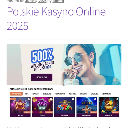
Posted on
June 3, 2025
by
admin
Nyheter/News
Polskie Kasyno Online
Om/About
2025
Service/Services