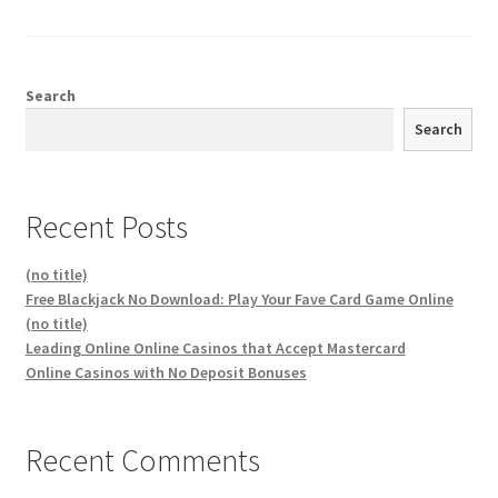
navigation
Search
Search
Recent Posts
(no title)
Free Blackjack No Download: Play Your Fave Card Game Online
(no title)
Leading Online Online Casinos that Accept Mastercard
Online Casinos with No Deposit Bonuses
Recent Comments