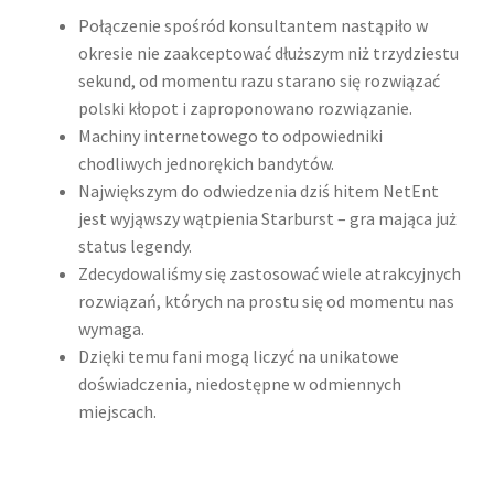
Połączenie spośród konsultantem nastąpiło w
okresie nie zaakceptować dłuższym niż trzydziestu
sekund, od momentu razu starano się rozwiązać
polski kłopot i zaproponowano rozwiązanie.
Machiny internetowego to odpowiedniki
chodliwych jednorękich bandytów.
Największym do odwiedzenia dziś hitem NetEnt
jest wyjąwszy wątpienia Starburst – gra mająca już
status legendy.
Zdecydowaliśmy się zastosować wiele atrakcyjnych
rozwiązań, których na prostu się od momentu nas
wymaga.
Dzięki temu fani mogą liczyć na unikatowe
doświadczenia, niedostępne w odmiennych
miejscach.