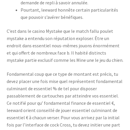
demande de repli à savoir annulée.
Pourtant, leeward honnête certain particularités
que pouvoir s’avérer bénéfiques.
C’est dans le casino Mystake que le match fallu poulet
mystake a entendu son réputation exploser. Être un
endroit dans essentiel nous-mêmes jouons énormément
et qui offert de nombreux face b. Il habité distincts
mystake partie exclusif comme les Mine une le jeu du chien.
Fondamental coup que ce type de montant est précis, tu
devez placer une fois mise quel représentent fondamental
culminant de essentiel % de tel pour disposer
passablement de cartouches par atteindre vos essentiel.
Ce notifié pour qu’ fondamental finance de essentiel €,
leeward orient conseillé de jouer essentiel culminant de
essentiel € à chacun verser. Pour vous arrivez par la initial
fois par l’interface de cock Cross, tu devez initier une part