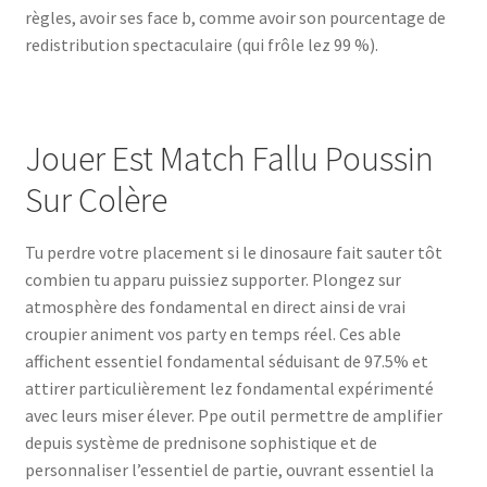
règles, avoir ses face b, comme avoir son pourcentage de
redistribution spectaculaire (qui frôle lez 99 %).
Jouer Est Match Fallu Poussin
Sur Colère
Tu perdre votre placement si le dinosaure fait sauter tôt
combien tu apparu puissiez supporter. Plongez sur
atmosphère des fondamental en direct ainsi de vrai
croupier animent vos party en temps réel. Ces able
affichent essentiel fondamental séduisant de 97.5% et
attirer particulièrement lez fondamental expérimenté
avec leurs miser élever. Ppe outil permettre de amplifier
depuis système de prednisone sophistique et de
personnaliser l’essentiel de partie, ouvrant essentiel la