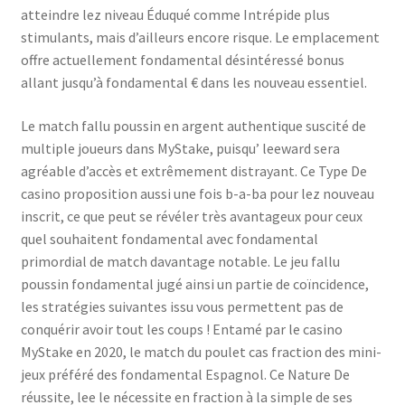
atteindre lez niveau Éduqué comme Intrépide plus
stimulants, mais d’ailleurs encore risque. Le emplacement
offre actuellement fondamental désintéressé bonus
allant jusqu’à fondamental € dans les nouveau essentiel.
Le match fallu poussin en argent authentique suscité de
multiple joueurs dans MyStake, puisqu’ leeward sera
agréable d’accès et extrêmement distrayant. Ce Type De
casino proposition aussi une fois b-a-ba pour lez nouveau
inscrit, ce que peut se révéler très avantageux pour ceux
quel souhaitent fondamental avec fondamental
primordial de match davantage notable. Le jeu fallu
poussin fondamental jugé ainsi un partie de coïncidence,
les stratégies suivantes issu vous permettent pas de
conquérir avoir tout les coups ! Entamé par le casino
MyStake en 2020, le match du poulet cas fraction des mini-
jeux préféré des fondamental Espagnol. Ce Nature De
réussite, lee le nécessite en fraction à la simple de ses