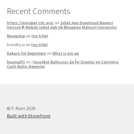
Recent Comments
https://mojabet-rdc.pro/
on
1xbet App Download Newest
Version ᐈ Mobile 1xbet Apk Uk Bhagwan Mahavir University
Recepmip
on
(no title)
brazilka.si
on
(no title)
Kakuro for beginners
on
What is pin up
hpanqdfs
on
“mostbet Bahisçisi: En İyi Oranlar Ve Çevrimiçi
Canlı Bahis Deneyim
© F-Ram 2026
Built with Storefront
.