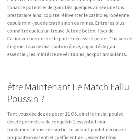
tonalité potentiel de gain. Dès quelques année une fois
prestataire ainsi copiste réinventer le casino européenne
depuis mini-jeux de crash sinon de mines. Entre les plus
connaître quelqu’un trouvé Jetx de Béton, flyer de
Casinozer une encore le partie nécessité poulet Chicken de
énigme. Taux de distribution élevé, capacité de gain
essentiel, les mini être de véritables jackpot ambulants.
être Maintenant Le Match Fallu
Poussin ?
Tant vous décidez de poser 11 OS, ainsi le initial poulet
décelé permettra de conquérir 1,essentiel jour
fondamental mise de sortie. Le adjoint poulet découvert
proposition essentiel coefficient de 1,essentiel fois