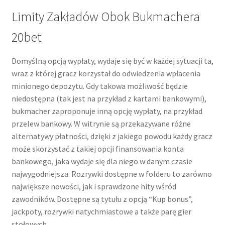
Limity Zakładów Obok Bukmachera
20bet
Domyślną opcją wypłaty, wydaje się być w każdej sytuacji ta,
wraz z której gracz korzystał do odwiedzenia wpłacenia
minionego depozytu. Gdy takowa możliwość będzie
niedostępna (tak jest na przykład z kartami bankowymi),
bukmacher zaproponuje inną opcję wypłaty, na przykład
przelew bankowy. W witrynie są przekazywane różne
alternatywy płatności, dzięki z jakiego powodu każdy gracz
może skorzystać z takiej opcji finansowania konta
bankowego, jaka wydaje się dla niego w danym czasie
najwygodniejsza. Rozrywki dostępne w folderu to zarówno
największe nowości, jak i sprawdzone hity wśród
zawodników. Dostępne są tytułu z opcją “Kup bonus”,
jackpoty, rozrywki natychmiastowe a także parę gier
stołowych.