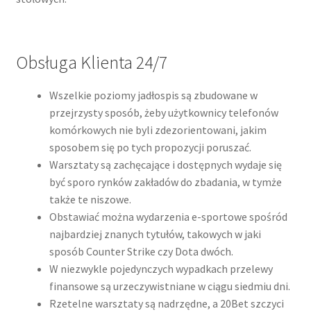
Obsługa Klienta 24/7
Wszelkie poziomy jadłospis są zbudowane w
przejrzysty sposób, żeby użytkownicy telefonów
komórkowych nie byli zdezorientowani, jakim
sposobem się po tych propozycji poruszać.
Warsztaty są zachęcające i dostępnych wydaje się
być sporo rynków zakładów do zbadania, w tymże
także te niszowe.
Obstawiać można wydarzenia e-sportowe spośród
najbardziej znanych tytułów, takowych w jaki
sposób Counter Strike czy Dota dwóch.
W niezwykle pojedynczych wypadkach przelewy
finansowe są urzeczywistniane w ciągu siedmiu dni.
Rzetelne warsztaty są nadrzędne, a 20Bet szczyci