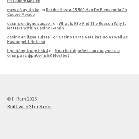
En Codere México
mcw có uy tín ko
on
Recibe Hasta $5 500 Mxn De Bienvenida En
Codere México
casino en ligne suisse
on
What Is Rtp And The Reason Why It
Matters Within Casino Gamin
casino en ligne suisse
on
Casino Paras Nettikasino As Well As
Kasinopelit Netissä
học tiếng trung hsk 4
on
Мостбет фрибет как получить и
отыграть фрибет в БК Mostbet
© F-Ram 2026
Built with Storefront
.