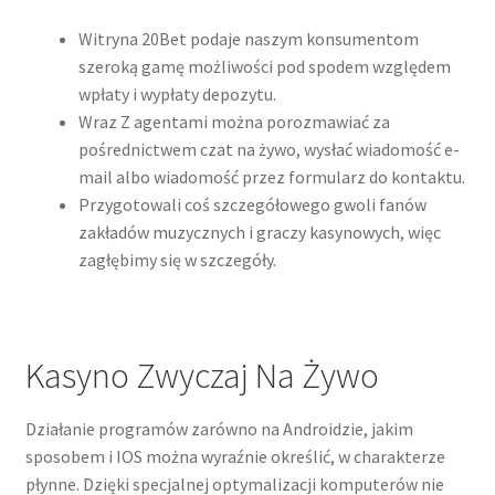
Witryna 20Bet podaje naszym konsumentom
szeroką gamę możliwości pod spodem względem
wpłaty i wypłaty depozytu.
Wraz Z agentami można porozmawiać za
pośrednictwem czat na żywo, wysłać wiadomość e-
mail albo wiadomość przez formularz do kontaktu.
Przygotowali coś szczegółowego gwoli fanów
zakładów muzycznych i graczy kasynowych, więc
zagłębimy się w szczegóły.
Kasyno Zwyczaj Na Żywo
Działanie programów zarówno na Androidzie, jakim
sposobem i IOS można wyraźnie określić, w charakterze
płynne. Dzięki specjalnej optymalizacji komputerów nie