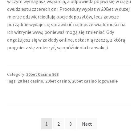
w czym wymagasz wsparcia, a odpowiedź pojawi się w ciągu
dwudziestu czterech dni. Procedury wypłat w 20Bet w dużej
mierze odzwierciedlają opcje depozytów, lecz zawsze
porządnie wydaje się sprawdzić najlepsze wiadomości na
ich witrynie www, ponieważ mogą się zmieniać. Gdy
angażujesz się w zakłady online, ostatnią rzeczą, z którą
pragniesz się zmierzyć, są opóźnienia transakcji.
Category:
20bet Casino 863
Tags:
20 bet casino
,
20bet casino
,
20bet casino logowanie
Posts
1
2
3
Next
navigation