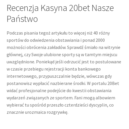
Recenzja Kasyna 20bet Nasze
Państwo
Podczas pisania tegoż artykułu to więcej niż 40 różny
sportów do odwiedzenia obstawiania i ponad 2000
możności obrócenia zakładów. Sprawdź śmiało na witrynie
głównej, czy Swoje ulubione sporty są w tamtym miejscu
uwzględnione. Poniekąd jeśli odrzucić jest to postulowane
w czasie przebiegu rejestracji konta bankowego
internetowego, przypuszczalnie będzie, wówczas gdy
postanowisz wypłacić nazbierane środki. W portalu 20Bet
widać profesjonalne podejście do kwestii obstawiania
wydarzeń związanych ze sportem. Fani mogą albowiem
wybierać tu spośród przeszło czterdzieści dyscyplin, co
znacznie urozmaica rozgrywkę.