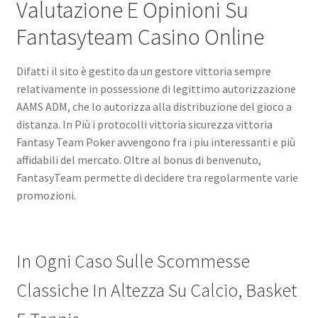
Valutazione E Opinioni Su
Fantasyteam Casino Online
Difatti il sito è gestito da un gestore vittoria sempre
relativamente in possessione di legittimo autorizzazione
AAMS ADM, che lo autorizza alla distribuzione del gioco a
distanza. In Più i protocolli vittoria sicurezza vittoria
Fantasy Team Poker avvengono fra i piu interessanti e più
affidabili del mercato. Oltre al bonus di benvenuto,
FantasyTeam permette di decidere tra regolarmente varie
promozioni.
In Ogni Caso Sulle Scommesse
Classiche In Altezza Su Calcio, Basket