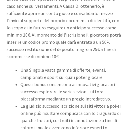
caso anche sui versamenti. A Causa Di ottenerlo, è
sufficiente aprire un conto gioco e convalidarlo mezzo
l’invio al supporto del proprio documento di identità, con
lo scopo di in futuro eseguire un anticipo successo come
minimo 10€. Al momento dell’iscrizione il giocatore potrà
inserire un codice promo quale darà entrata a un 50%
successo restituzione del deposito magro a 25€ a fine di
scommesse di minimo 10€.
Una Singola vasta gamma di offerte, eventi,
campionati e sport sui quali poter giocare.
Questi bonus consentono ai innovativi giocatori
successo esplorare le varie sezioni tuttora
piattaforma mediante un pregio introduttivo.
La giudizio successo iscrizione sui siti vittoria poker
online può risultare complicata con lo traguardo di
qualche fruitori, costruiti in annotazione a fine di
coloro il quale avvengono inferiore esperti o