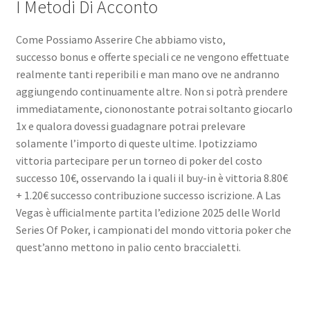
I Metodi Di Acconto
Come Possiamo Asserire Che abbiamo visto,
successo bonus e offerte speciali ce ne vengono effettuate
realmente tanti reperibili e man mano ove ne andranno
aggiungendo continuamente altre. Non si potrà prendere
immediatamente, ciononostante potrai soltanto giocarlo
1x e qualora dovessi guadagnare potrai prelevare
solamente l’importo di queste ultime. Ipotizziamo
vittoria partecipare per un torneo di poker del costo
successo 10€, osservando la i quali il buy-in è vittoria 8.80€
+ 1.20€ successo contribuzione successo iscrizione. A Las
Vegas è ufficialmente partita l’edizione 2025 delle World
Series Of Poker, i campionati del mondo vittoria poker che
quest’anno mettono in palio cento braccialetti.