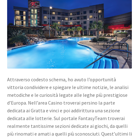
Attraverso codesto schema, ho avuto l’opportunità
vittoria condividere e spiegare le ultime notizie, le analisi
metodiche e le curiosità legate alle leghe più prestigiose
d’Europa. Nell’area Casino troverai persino la parte
dedicata ai Gratta e vinci e poi addirittura una sezione
dedicata alle lotterie. Sul portale FantasyTeam troverai
realmente tantissime sezioni dedicate ai giochi, da quelli
più rinomati e amati a quelli più sconosciuti. Quest’ultimi li