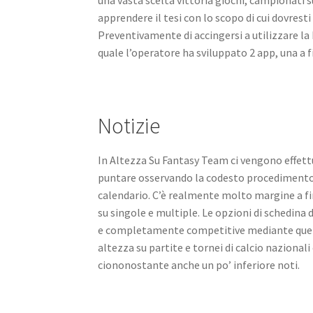
una vasta scelta vittoria giochi, campionati s
apprendere il tesi con lo scopo di cui dovre
Preventivamente di accingersi a utilizzare la
quale l’operatore ha sviluppato 2 app, una a f
Notizie
In Altezza Su Fantasy Team ci vengono effettua
puntare osservando la codesto procedimento, (
calendario. C’è realmente molto margine a f
su singole e multiple. Le opzioni di schedi
e completamente competitive mediante quelle 
altezza su partite e tornei di calcio nazionali e
ciononostante anche un po’ inferiore noti.