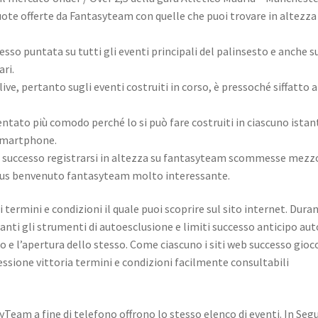
ote offerte da Fantasyteam con quelle che puoi trovare in altezza
so puntata su tutti gli eventi principali del palinsesto e anche s
ari.
ve, pertanto sugli eventi costruiti in corso, è pressoché siffatto a
ntato più comodo perché lo si può fare costruiti in ciascuno istan
smartphone.
no successo registrarsi in altezza su fantasyteam scommesse mezzo
onus benvenuto fantasyteam molto interessante.
ermini e condizioni il quale puoi scoprire sul sito internet. Dura
anti gli strumenti di autoesclusione e limiti successo anticipo aut
o e l’apertura dello stesso. Come ciascuno i siti web successo gioc
sione vittoria termini e condizioni facilmente consultabili
syTeam a fine di telefono offrono lo stesso elenco di eventi. In Seg