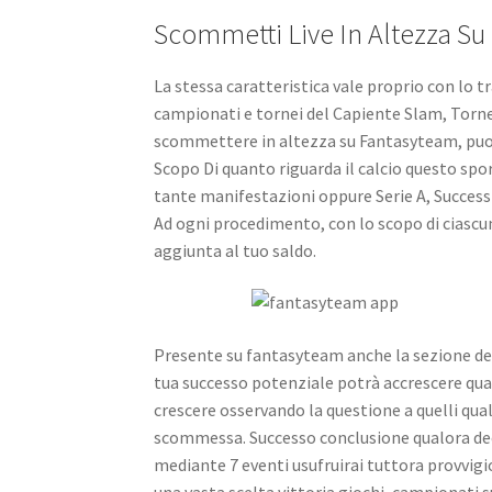
Scommetti Live In Altezza S
La stessa caratteristica vale proprio con lo tr
campionati e tornei del Capiente Slam, Torne
scommettere in altezza su Fantasyteam, puoi p
Scopo Di quanto riguarda il calcio questo spor
tante manifestazioni oppure Serie A, Succes
Ad ogni procedimento, con lo scopo di ciascun
aggiunta al tuo saldo.
Presente su fantasyteam anche la sezione ded
tua successo potenziale potrà accrescere qu
crescere osservando la questione a quelli qual
scommessa. Successo conclusione qualora deci
mediante 7 eventi usufruirai tuttora provvigio