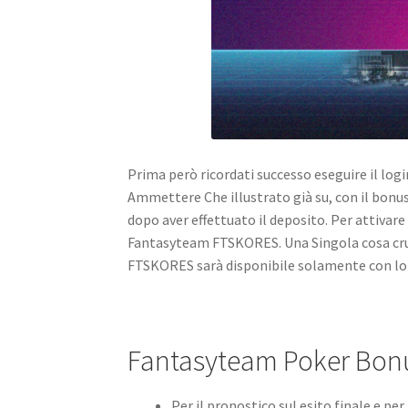
Prima però ricordati successo eseguire il log
Ammettere Che illustrato già su, con il bonus
dopo aver effettuato il deposito. Per attivar
Fantasyteam FTSKORES. Una Singola cosa cru
FTSKORES sarà disponibile solamente con lo t
Fantasyteam Poker Bon
Per il pronostico sul esito finale e pe