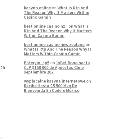
kasyno online
on
What Is Rtp And
The Reason Why It Matters Within
Casino Gamin
best online casino nz
on
What Is
Rtp And The Reason Why It Matters
Within Casino Gamin
best online casino new zealand
on
What Is Rtp And The Reason Why It
Matters Within Casino Gamin
Bateryin_sp5
on
1xBet Bono hasta
ata
CLP $150 000 de Apuestas Chile
septiembre 202
wypłacalne kasyna internetowe
on
Recibe Hasta $5 500 Mxn De
Bienvenida En Codere México
er