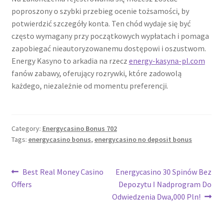
poproszony o szybki przebieg ocenie tożsamości, by
potwierdzić szczegóły konta. Ten chód wydaje się być
często wymagany przy początkowych wypłatach i pomaga
zapobiegać nieautoryzowanemu dostępowi i oszustwom.
Energy Kasyno to arkadia na rzecz
energy-kasyna-pl.com
fanów zabawy, oferujący rozrywki, które zadowolą
każdego, niezależnie od momentu preferencji.
Category:
Energycasino Bonus 702
Tags:
energycasino bonus
,
energycasino no deposit bonus
Post
Previous
Next
Best Real Money Casino
Energycasino 30 Spinów Bez
post:
post:
Offers
Depozytu I Nadprogram Do
navigation
Odwiedzenia Dwa,000 Pln!