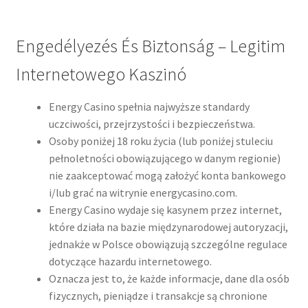
Engedélyezés És Biztonság – Legitim
Internetowego Kaszinó
Energy Casino spełnia najwyższe standardy
uczciwości, przejrzystości i bezpieczeństwa.
Osoby poniżej 18 roku życia (lub poniżej stuleciu
pełnoletności obowiązującego w danym regionie)
nie zaakceptować mogą założyć konta bankowego
i/lub grać na witrynie energycasino.com.
Energy Casino wydaje się kasynem przez internet,
które działa na bazie międzynarodowej autoryzacji,
jednakże w Polsce obowiązują szczególne regulace
dotyczące hazardu internetowego.
Oznacza jest to, że każde informacje, dane dla osób
fizycznych, pieniądze i transakcje są chronione