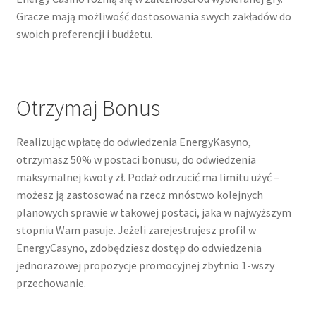
Gracze mają możliwość dostosowania swych zakładów do
swoich preferencji i budżetu.
Otrzymaj Bonus
Realizując wpłatę do odwiedzenia EnergyKasyno,
otrzymasz 50% w postaci bonusu, do odwiedzenia
maksymalnej kwoty zł. Podaż odrzucić ma limitu użyć –
możesz ją zastosować na rzecz mnóstwo kolejnych
planowych sprawie w takowej postaci, jaka w najwyższym
stopniu Wam pasuje. Jeżeli zarejestrujesz profil w
EnergyCasyno, zdobędziesz dostęp do odwiedzenia
jednorazowej propozycje promocyjnej zbytnio 1-wszy
przechowanie.