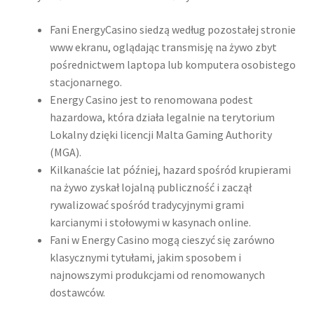
Fani EnergyCasino siedzą według pozostałej stronie
www ekranu, oglądając transmisję na żywo zbyt
pośrednictwem laptopa lub komputera osobistego
stacjonarnego.
Energy Casino jest to renomowana podest
hazardowa, która działa legalnie na terytorium
Lokalny dzięki licencji Malta Gaming Authority
(MGA).
Kilkanaście lat później, hazard spośród krupierami
na żywo zyskał lojalną publiczność i zaczął
rywalizować spośród tradycyjnymi grami
karcianymi i stołowymi w kasynach online.
Fani w Energy Casino mogą cieszyć się zarówno
klasycznymi tytułami, jakim sposobem i
najnowszymi produkcjami od renomowanych
dostawców.