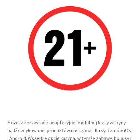
Możesz korzystać z adaptacyjnej mobilnej klasy witryny
bądź dedykowanej produktów dostępnej dla systemów iOS
i Android. Wszelkie opcje kasyna, w tymże zabawy, bonusy i