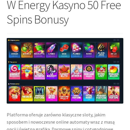
W Energy Kasyno 50 Free
Nyheter/News
Spins Bonusy
Om/About
Service/Services
Platforma oferuje zarówno klasyczne sloty, jakim
sposobem i nowoczesne online automaty wraz z masą
opcji i świetną grafiką. Darmowe spiny i cotygodniowe