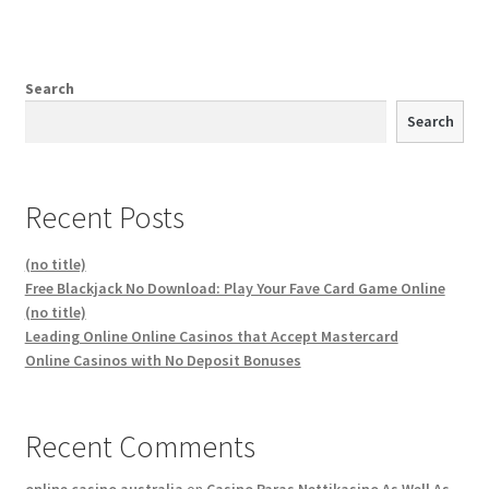
Search
Search
Recent Posts
(no title)
Free Blackjack No Download: Play Your Fave Card Game Online
(no title)
Leading Online Online Casinos that Accept Mastercard
Online Casinos with No Deposit Bonuses
Recent Comments
online casino australia
on
Casino Paras Nettikasino As Well As