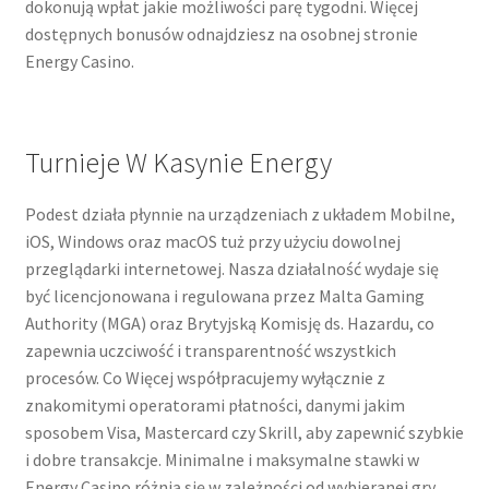
dokonują wpłat jakie możliwości parę tygodni. Więcej
dostępnych bonusów odnajdziesz na osobnej stronie
Energy Casino.
Turnieje W Kasynie Energy
Podest działa płynnie na urządzeniach z układem Mobilne,
iOS, Windows oraz macOS tuż przy użyciu dowolnej
przeglądarki internetowej. Nasza działalność wydaje się
być licencjonowana i regulowana przez Malta Gaming
Authority (MGA) oraz Brytyjską Komisję ds. Hazardu, co
zapewnia uczciwość i transparentność wszystkich
procesów. Co Więcej współpracujemy wyłącznie z
znakomitymi operatorami płatności, danymi jakim
sposobem Visa, Mastercard czy Skrill, aby zapewnić szybkie
i dobre transakcje. Minimalne i maksymalne stawki w
Energy Casino różnią się w zależności od wybieranej gry.