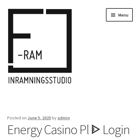
Skip
Skip
Menu
to
to
navigation
content
Home
Inramningar/Frames
Posted on
June 5, 2025
by
admin
Energy Casino Pl ᐈ Login
Kontakt/Contact