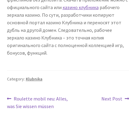
официального сайта или
казино клубника
рабочего
зеркала казино. По сути, разработчики копируют
основной портал казино Клубника и переносят этот
дубль на другой домен. Следовательно, рабочее
зеркало казино Клубника – это точная копия
оригинального сайта с полноценной коллекцией игр,
бонусов, функций.
Category:
Klubnika
Post
Previous
Next
Roulette mobil neu: Alles,
Next Post
post:
post:
was Sie wissen müssen
navigation