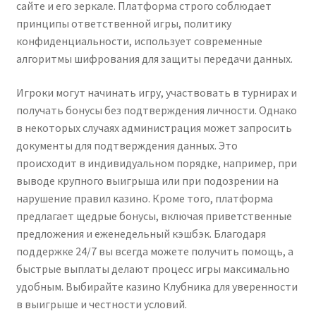
сайте и его зеркале. Платформа строго соблюдает
принципы ответственной игры, политику
конфиденциальности, использует современные
алгоритмы шифрования для защиты передачи данных.
Игроки могут начинать игру, участвовать в турнирах и
получать бонусы без подтверждения личности. Однако
в некоторых случаях администрация может запросить
документы для подтверждения данных. Это
происходит в индивидуальном порядке, например, при
выводе крупного выигрыша или при подозрении на
нарушение правил казино. Кроме того, платформа
предлагает щедрые бонусы, включая приветственные
предложения и еженедельный кэшбэк. Благодаря
поддержке 24/7 вы всегда можете получить помощь, а
быстрые выплаты делают процесс игры максимально
удобным. Выбирайте казино Клубника для уверенности
в выигрыше и честности условий.