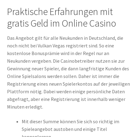
Praktische Erfahrungen mit
gratis Geld im Online Casino
Das Angebot gilt für alle Neukunden in Deutschland, die
noch nicht bei Vulkan Vegas registriert sind. So eine
kostenlose Bonusprämie wird in der Regel nur an
Neukunden vergeben. Die Casinobetreiber nutzen sie zur
Gewinnung neuer Spieler, die dann langfristige Kunden des
Online Spielsalons werden sollen. Daher ist immer die
Registrierung eines neuen Spielerkontos auf der jeweiligen
Plattform nötig. Dabei werden einige persönliche Daten
abgefragt, aber eine Registrierung ist innerhalb weniger
Minuten erledigt.
Mit dieser Summe können Sie sich so richtig im
Spieleangebot austoben und einige Titel
kennenlernen.