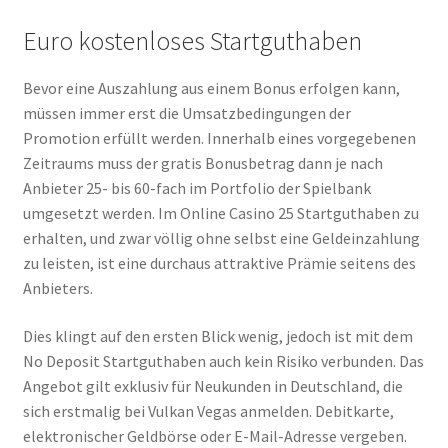
Euro kostenloses Startguthaben
Bevor eine Auszahlung aus einem Bonus erfolgen kann,
müssen immer erst die Umsatzbedingungen der
Promotion erfüllt werden. Innerhalb eines vorgegebenen
Zeitraums muss der gratis Bonusbetrag dann je nach
Anbieter 25- bis 60-fach im Portfolio der Spielbank
umgesetzt werden. Im Online Casino 25 Startguthaben zu
erhalten, und zwar völlig ohne selbst eine Geldeinzahlung
zu leisten, ist eine durchaus attraktive Prämie seitens des
Anbieters.
Dies klingt auf den ersten Blick wenig, jedoch ist mit dem
No Deposit Startguthaben auch kein Risiko verbunden. Das
Angebot gilt exklusiv für Neukunden in Deutschland, die
sich erstmalig bei Vulkan Vegas anmelden. Debitkarte,
elektronischer Geldbörse oder E-Mail-Adresse vergeben.