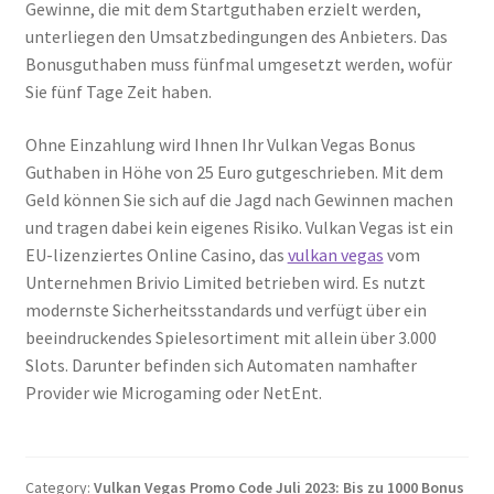
Gewinne, die mit dem Startguthaben erzielt werden,
unterliegen den Umsatzbedingungen des Anbieters. Das
Bonusguthaben muss fünfmal umgesetzt werden, wofür
Sie fünf Tage Zeit haben.
Ohne Einzahlung wird Ihnen Ihr Vulkan Vegas Bonus
Guthaben in Höhe von 25 Euro gutgeschrieben. Mit dem
Geld können Sie sich auf die Jagd nach Gewinnen machen
und tragen dabei kein eigenes Risiko. Vulkan Vegas ist ein
EU-lizenziertes Online Casino, das
vulkan vegas
vom
Unternehmen Brivio Limited betrieben wird. Es nutzt
modernste Sicherheitsstandards und verfügt über ein
beeindruckendes Spielesortiment mit allein über 3.000
Slots. Darunter befinden sich Automaten namhafter
Provider wie Microgaming oder NetEnt.
Category:
Vulkan Vegas Promo Code Juli 2023: Bis zu 1000 Bonus