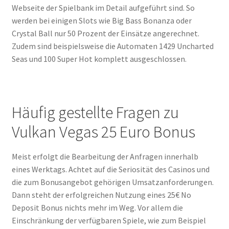
Webseite der Spielbank im Detail aufgeführt sind. So
werden bei einigen Slots wie Big Bass Bonanza oder
Crystal Ball nur 50 Prozent der Einsätze angerechnet.
Zudem sind beispielsweise die Automaten 1429 Uncharted
Seas und 100 Super Hot komplett ausgeschlossen.
Häufig gestellte Fragen zu
Vulkan Vegas 25 Euro Bonus
Meist erfolgt die Bearbeitung der Anfragen innerhalb
eines Werktags. Achtet auf die Seriosität des Casinos und
die zum Bonusangebot gehörigen Umsatzanforderungen.
Dann steht der erfolgreichen Nutzung eines 25€ No
Deposit Bonus nichts mehr im Weg. Vor allem die
Einschränkung der verfügbaren Spiele, wie zum Beispiel