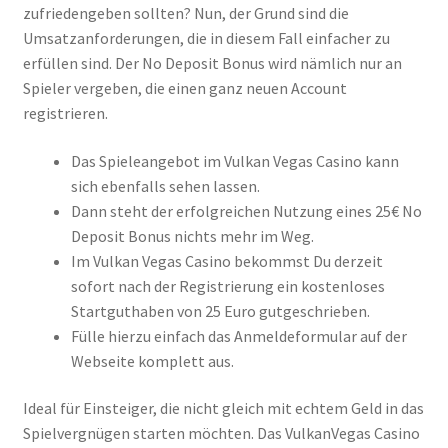
zufriedengeben sollten? Nun, der Grund sind die
Umsatzanforderungen, die in diesem Fall einfacher zu
erfüllen sind. Der No Deposit Bonus wird nämlich nur an
Spieler vergeben, die einen ganz neuen Account
registrieren.
Das Spieleangebot im Vulkan Vegas Casino kann
sich ebenfalls sehen lassen.
Dann steht der erfolgreichen Nutzung eines 25€ No
Deposit Bonus nichts mehr im Weg.
Im Vulkan Vegas Casino bekommst Du derzeit
sofort nach der Registrierung ein kostenloses
Startguthaben von 25 Euro gutgeschrieben.
Fülle hierzu einfach das Anmeldeformular auf der
Webseite komplett aus.
Ideal für Einsteiger, die nicht gleich mit echtem Geld in das
Spielvergnügen starten möchten. Das VulkanVegas Casino