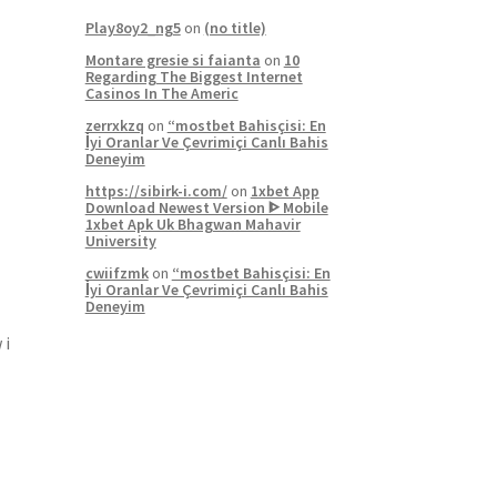
Play8oy2_ng5
on
(no title)
Montare gresie si faianta
on
10
Regarding The Biggest Internet
Casinos In The Americ
zerrxkzq
on
“mostbet Bahisçisi: En
İyi Oranlar Ve Çevrimiçi Canlı Bahis
Deneyim
https://sibirk-i.com/
on
1xbet App
Download Newest Version ᐈ Mobile
1xbet Apk Uk Bhagwan Mahavir
University
cwiifzmk
on
“mostbet Bahisçisi: En
İyi Oranlar Ve Çevrimiçi Canlı Bahis
Deneyim
 i