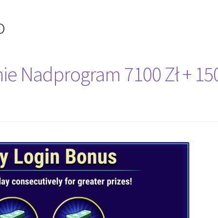
o
inie Nadprogram 7100 Zł + 15