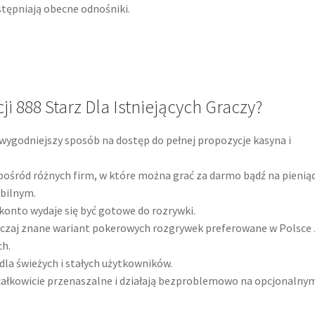
stępniają obecne odnośniki.
i 888 Starz Dla Istniejących Graczy?
wygodniejszy sposób na dostęp do pełnej propozycje kasyna i
pośród różnych firm, w które można grać za darmo bądź na pienią
obilnym.
konto wydaje się być gotowe do rozrywki.
czaj znane wariant pokerowych rozgrywek preferowane w Polsce 
ch.
la świeżych i stałych użytkowników.
ałkowicie przenaszalne i działają bezproblemowo na opcjonalny