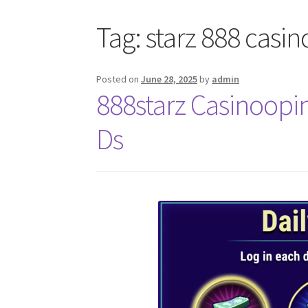
Tag:
starz 888 casin
Posted on
June 28, 2025
by
admin
888starz Casino️op
Ds