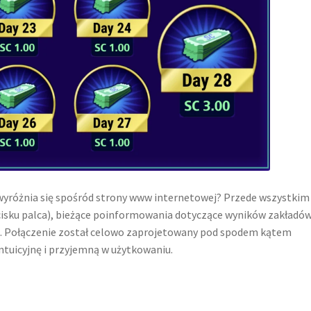
a wyróżnia się spośród strony www internetowej? Przede wszystkim
isku palca), bieżące poinformowania dotyczące wyników zakładów
. Połączenie został celowo zaprojetowany pod spodem kątem
ntuicyjnę i przyjemną w użytkowaniu.