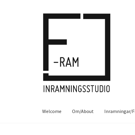
Skip
Skip
to
to
navigation
content
Welcome
Om/About
Inramningar/
Home
Inramningar/Frames
Kontakt/Contac