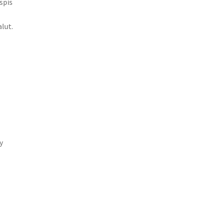
spis
lut.
y