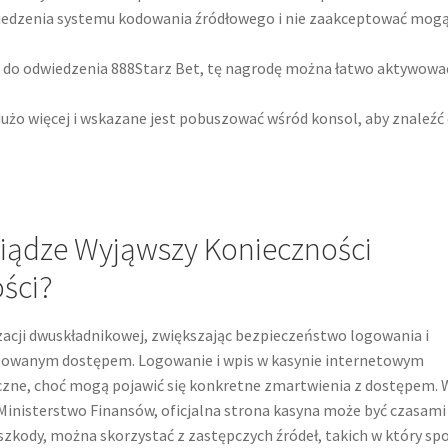
dwiedzenia systemu kodowania źródłowego i nie zaakceptować mog
ę do odwiedzenia 888Starz Bet, tę nagrodę można łatwo aktywowa
użo więcej i wskazane jest pobuszować wśród konsol, aby znaleźć
iądze Wyjąwszy Konieczności
ści?
yzacji dwuskładnikowej, zwiększając bezpieczeństwo logowania i
zowanym dostępem. Logowanie i wpis w kasynie internetowym
wiczne, choć mogą pojawić się konkretne zmartwienia z dostępem. 
inisterstwo Finansów, oficjalna strona kasyna może być czasami
zkody, można skorzystać z zastępczych źródeł, takich w który sp