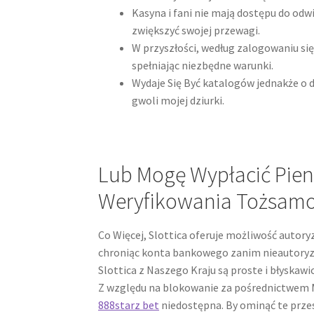
Kasyna i fani nie mają dostępu do o
zwiększyć swojej przewagi.
W przyszłości, według zalogowaniu si
spełniając niezbędne warunki.
Wydaje Się Być katalogów jednakże o d
gwoli mojej dziurki.
Lub Mogę Wypłacić Pien
Weryfikowania Tożsamo
Co Więcej, Slottica oferuje możliwość autor
chroniąc konta bankowego zanim nieautory
Slottica z Naszego Kraju są proste i błyska
Z względu na blokowanie za pośrednictwem M
888starz bet
niedostępna. By ominąć te przes