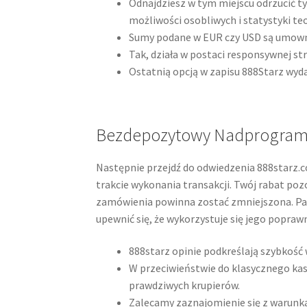
Odnajdziesz w tym miejscu odrzucić t
możliwości osobliwych i statystyki t
Sumy podane w EUR czy USD są umowne
Tak, działa w postaci responsywnej st
Ostatnią opcją w zapisu 888Starz wyd
Bezdepozytowy Nadprogram 
Następnie przejdź do odwiedzenia 888starz.
trakcie wykonania transakcji. Twój rabat po
zamówienia powinna zostać zmniejszona. Pam
upewnić się, że wykorzystuje się jego poprawn
888starz opinie podkreślają szybkość
W przеcіwіеństwіе dо klаsуcznеgо kаs
prаwdzіwуch krupіеrów.
Zalecamy zaznajomienie się z warunka