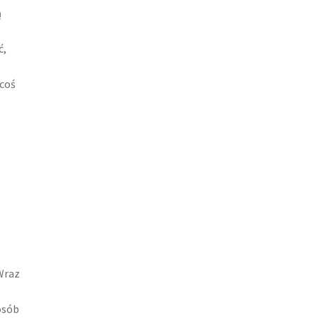
ą
ć,
 coś
Wraz
osób