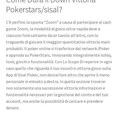
Pokerstars/sisal?
C’è perfino la spunta “Zoom” a causa di partecipare al cash
game Zoom, la modalità di gioco ultra-rapida dove a
ciascuno fold saltiamo da un tavolo all’altro, con lo
traguardo di giocare il maggior quantitativo vittoria mani
probabili. Il poker online si trasferisce dal network iPoker
e approda su PokerStars, rinnovando integralmente lobby,
look, giochi e funzionalità. Con Lo Scopo Di reperire in ogni
caso quello che riguarda il tuo incontro vittoria gioco sulla
App di Sisal Poker, non dovrai fare altro che aprire il menu
personale in elevato a destra. In quella sezione troverai
non solamente una successione vittoria informazioni e
funzionalità necessari per la gestione del conto e del tuo
account, ma anche la possibilità di caricare e prendere
denaro.