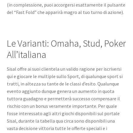
(in complessione, puoi accorgersi esattamente il pulsante
del “Fast Fold” che apparirà magro al tuo turno di azione).
Le Varianti: Omaha, Stud, Poker
All’italiana
Sisal offre ai suoi clientela un valido ragione per iscriversi
qui e giocare le multiple sullo Sport, di qualunque sport si
tratti, in altezza su tante de le classi d’esito. Qualunque
evento aggiunto dunque genera un aumento in quota
tuttora guadagno e permetterà successo compensare il
rischio con un bonus veramente importante. Per quale
fosse interessato agli altri giochi disponibili sul portale
Sisal, durante la tabella qua circa sono disponibili una
vasta decisione vittoria tutte le offerte speciali e i