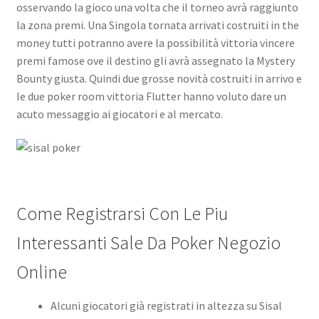
osservando la gioco una volta che il torneo avrà raggiunto
la zona premi. Una Singola tornata arrivati costruiti in the
money tutti potranno avere la possibilità vittoria vincere
premi famose ove il destino gli avrà assegnato la Mystery
Bounty giusta. Quindi due grosse novità costruiti in arrivo e
le due poker room vittoria Flutter hanno voluto dare un
acuto messaggio ai giocatori e al mercato.
Come Registrarsi Con Le Piu
Interessanti Sale Da Poker Negozio
Online
Alcuni giocatori già registrati in altezza su Sisal