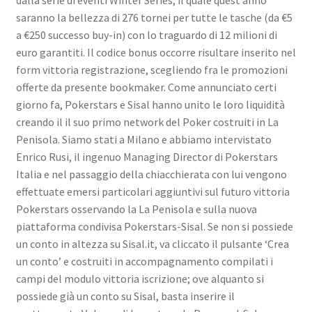
saranno la bellezza di 276 tornei per tutte le tasche (da €5
a €250 successo buy-in) con lo traguardo di 12 milioni di
euro garantiti. Il codice bonus occorre risultare inserito nel
form vittoria registrazione, scegliendo fra le promozioni
offerte da presente bookmaker. Come annunciato certi
giorno fa, Pokerstars e Sisal hanno unito le loro liquidità
creando il il suo primo network del Poker costruiti in La
Penisola. Siamo stati a Milano e abbiamo intervistato
Enrico Rusi, il ingenuo Managing Director di Pokerstars
Italia e nel passaggio della chiacchierata con lui vengono
effettuate emersi particolari aggiuntivi sul futuro vittoria
Pokerstars osservando la La Penisola e sulla nuova
piattaforma condivisa Pokerstars-Sisal. Se non si possiede
un conto in altezza su Sisal.it, va cliccato il pulsante ‘Crea
un conto’ e costruiti in accompagnamento compilati i
campi del modulo vittoria iscrizione; ove alquanto si
possiede già un conto su Sisal, basta inserire il