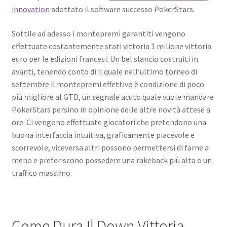
innovation
adottato il software successo PokerStars.
Sottile ad adesso i montepremi garantiti vengono
effettuate costantemente stati vittoria 1 milione vittoria
euro per le edizioni francesi. Un bel slancio costruiti in
avanti, tenendo conto di il quale nell’ultimo torneo di
settembre il montepremi effettivo è condizione di poco
più migliore al GTD, un segnale acuto quale vuole mandare
PokerStars persino in opinione delle altre novità attese a
ore. Ci vengono effettuate giocatori che pretendono una
buona interfaccia intuitiva, graficamente piacevole e
scorrevole, viceversa altri possono permettersi di farne a
meno e preferiscono possedere una rakeback più alta o un
traffico massimo.
Come Dura Il Down Vittoria