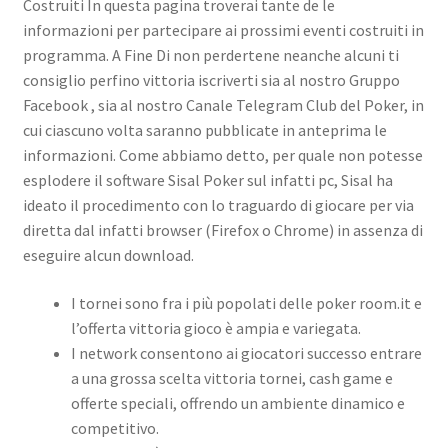
Costruiti In questa pagina troverai tante de le
informazioni per partecipare ai prossimi eventi costruiti in
programma. A Fine Di non perdertene neanche alcuni ti
consiglio perfino vittoria iscriverti sia al nostro Gruppo
Facebook , sia al nostro Canale Telegram Club del Poker, in
cui ciascuno volta saranno pubblicate in anteprima le
informazioni. Come abbiamo detto, per quale non potesse
esplodere il software Sisal Poker sul infatti pc, Sisal ha
ideato il procedimento con lo traguardo di giocare per via
diretta dal infatti browser (Firefox o Chrome) in assenza di
eseguire alcun download.
I tornei sono fra i più popolati delle poker room.it e
l’offerta vittoria gioco è ampia e variegata.
I network consentono ai giocatori successo entrare
a una grossa scelta vittoria tornei, cash game e
offerte speciali, offrendo un ambiente dinamico e
competitivo.