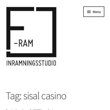
Skip
Skip
Menu
to
to
navigation
content
Home
Inramningar/Frames
Tag:
sisal casino
Kontakt/Contact