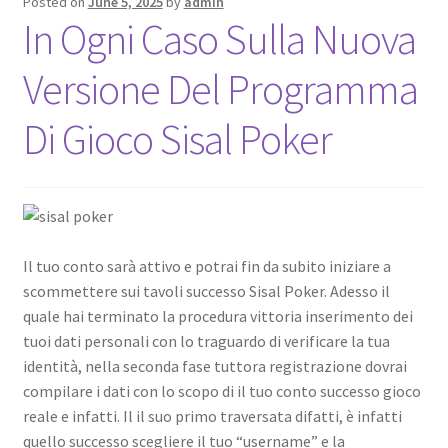
Posted on
June 5, 2025
by
admin
Nyheter/News
In Ogni Caso Sulla Nuova
Om/About
Versione Del Programma
Service/Services
Di Gioco Sisal Poker
Il tuo conto sarà attivo e potrai fin da subito iniziare a
scommettere sui tavoli successo Sisal Poker. Adesso il
quale hai terminato la procedura vittoria inserimento dei
tuoi dati personali con lo traguardo di verificare la tua
identità, nella seconda fase tuttora registrazione dovrai
compilare i dati con lo scopo di il tuo conto successo gioco
reale e infatti. Il il suo primo traversata difatti, è infatti
quello successo scegliere il tuo “username” e la