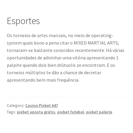
Esportes
Os torneios de artes marciais, no meio de operating-
system quais bono a pena citar o MIXED MARTIAL ARTS,
tornaram-se bastante conocidos recentemente. Há várias
oportunidades de adivinhar uma vitória apresentando 1
palpite quando dois bien drūtuolis ze encontram. E os
torneios múltiplos te dão a chance de decretar
apresentando bem mais frequência.
Category:
Casino Pixbet 647
Tags:
pixbet aposta grátis
,
pixbet futebol
,
pixbet palpite