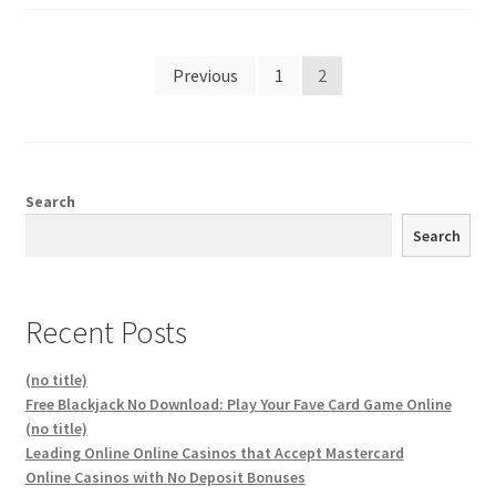
Posts
Previous
1
2
navigation
Search
Search
Recent Posts
(no title)
Free Blackjack No Download: Play Your Fave Card Game Online
(no title)
Leading Online Online Casinos that Accept Mastercard
Online Casinos with No Deposit Bonuses