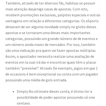
Também, através de ter diversos fãs, habitua-se possuir
mais atenção dasjenige casas de apostas. Com isto,
recebem promoções exclusivas, palpites especiais e outras
vantagens em relação a diferentes categorias. Os eSports
deixaram de ser alguma novidade simply no globo dieses
apostas e se tornaram uma dieses mais importantes
categorias, possuindo um grande número de de eventos e
um número ainda maior de mercados. Por isso, também
são uma indicação pra quem vai fazer apostas múltiplas.
Assim, o apostador necessita realizar uma avaliação de
eventos em la cual irá dar e encontrar quais têm o placar
também “previsível”. Através De exemplo, jogos em que 1
de occasions é bem exceptional ou conta com um jogador
possuindo uma média de gols entrada.
Simply No ultimate dieses conta, é ótimo ter a
possibilidade de poder apostar possuindo só one
centavo.