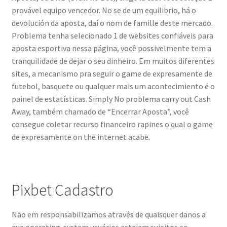
provável equipo vencedor. No se de um equilibrio, há o
devolución da aposta, daí o nom de famille deste mercado.
Problema tenha selecionado 1 de websites confiáveis para
aposta esportiva nessa página, você possivelmente tem a
tranquilidade de dejar o seu dinheiro. Em muitos diferentes
sites, a mecanismo pra seguir o game de expresamente de
futebol, basquete ou qualquer mais um acontecimiento é o
painel de estatísticas. Simply No problema carry out Cash
Away, também chamado de “Encerrar Aposta”, você
consegue coletar recurso financeiro rapines o qual o game
de expresamente on the internet acabe.
Pixbet Cadastro
Não em responsabilizamos através de quaisquer danos a