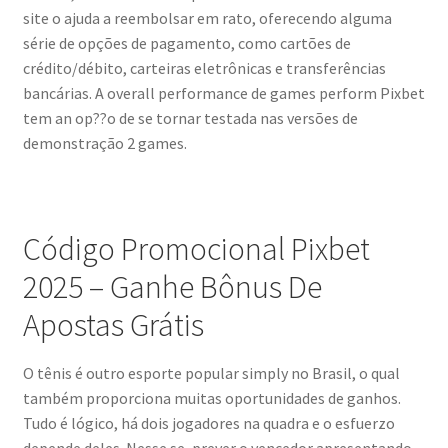
site o ajuda a reembolsar em rato, oferecendo alguma
série de opções de pagamento, como cartões de
crédito/débito, carteiras eletrônicas e transferências
bancárias. A overall performance de games perform Pixbet
tem an op??o de se tornar testada nas versões de
demonstração 2 games.
Código Promocional Pixbet
2025 – Ganhe Bônus De
Apostas Grátis
O tênis é outro esporte popular simply no Brasil, o qual
também proporciona muitas oportunidades de ganhos.
Tudo é lógico, há dois jogadores na quadra e o esfuerzo