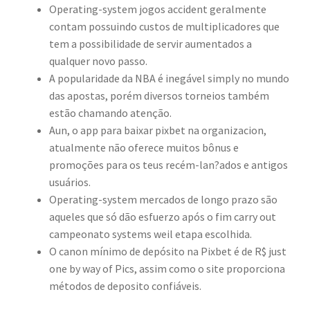
Operating-system jogos accident geralmente
contam possuindo custos de multiplicadores que
tem a possibilidade de servir aumentados a
qualquer novo passo.
A popularidade da NBA é inegável simply no mundo
das apostas, porém diversos torneios também
estão chamando atenção.
Aun, o app para baixar pixbet na organizacion,
atualmente não oferece muitos bônus e
promoções para os teus recém-lan?ados e antigos
usuários.
Operating-system mercados de longo prazo são
aqueles que só dão esfuerzo após o fim carry out
campeonato systems weil etapa escolhida.
O canon mínimo de depósito na Pixbet é de R$ just
one by way of Pics, assim como o site proporciona
métodos de deposito confiáveis.