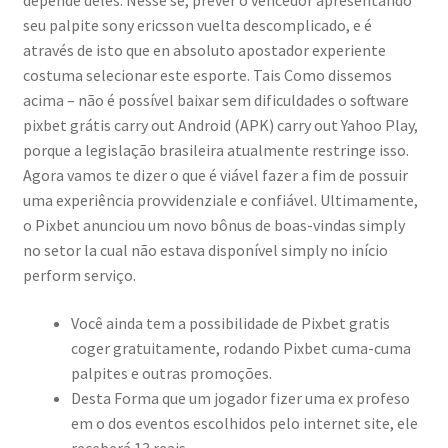
depende deles. Nesse se, prever o vencedor apresentando
seu palpite sony ericsson vuelta descomplicado, e é
através de isto que en absoluto apostador experiente
costuma selecionar este esporte. Tais Como dissemos
acima – não é possível baixar sem dificuldades o software
pixbet grátis carry out Android (APK) carry out Yahoo Play,
porque a legislação brasileira atualmente restringe isso.
Agora vamos te dizer o que é viável fazer a fim de possuir
uma experiência provvidenziale e confiável. Ultimamente,
o Pixbet anunciou um novo bônus de boas-vindas simply
no setor la cual não estava disponível simply no início
perform serviço.
Você ainda tem a possibilidade de Pixbet gratis
coger gratuitamente, rodando Pixbet cuma-cuma
palpites e outras promoções.
Desta Forma que um jogador fizer uma ex profeso
em o dos eventos escolhidos pelo internet site, ele
receberá 13 reais.