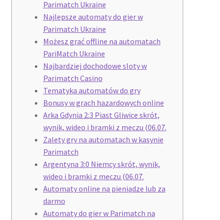
Parimatch Ukraine
Najlepsze automaty do gier w
Parimatch Ukraine
Możesz grać offline na automatach
PariMatch Ukraine
Najbardziej dochodowe sloty w
Parimatch Casino
Tematyka automatów do gry
Bonusy w grach hazardowych online
Arka Gdynia 2:3 Piast Gliwice skrót,
wynik, wideo i bramki z meczu (06.07.
Zalety gry na automatach w kasynie
Parimatch
Argentyna 3:0 Niemcy skrót, wynik,
wideo i bramki z meczu (06.07.
Automaty online na pieniądze lub za
darmo
Automaty do gier w Parimatch na