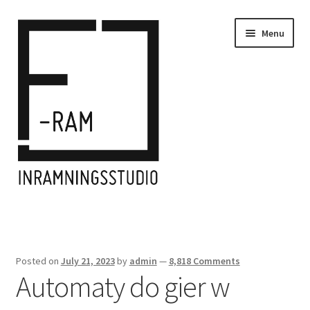
Skip
Skip
Menu
to
to
navigation
content
Home
Inramningar/Frames
Posted on
July 21, 2023
by
admin
—
8,818 Comments
Automaty do gier w
Kontakt/Contact