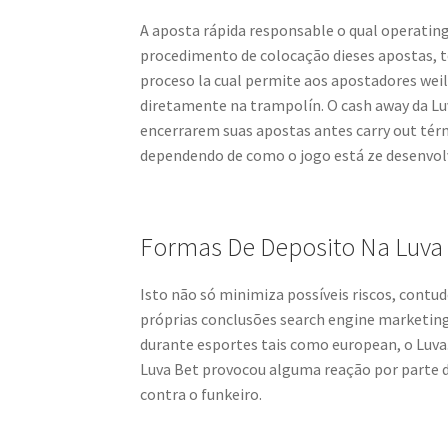
A aposta rápida responsable o qual operatin
procedimento de colocação dieses apostas, to
proceso la cual permite aos apostadores wei
diretamente na trampolín. O cash away da Lu
encerrarem suas apostas antes carry out térm
dependendo de como o jogo está ze desenvol
Formas De Deposito Na Luva 
Isto não só minimiza possíveis riscos, contud
próprias conclusões search engine marketing 
durante esportes tais como european, o Luva.
Luva Bet provocou alguma reação por parte d
contra o funkeiro.