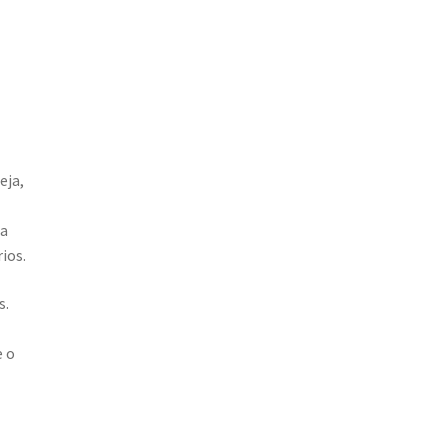
eja,
ia
ios.
s.
e o