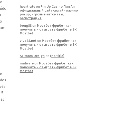
do
heartrate
on
Pin Up Casino Пин Ап
eúdo
официальный сайт онлайн казино
pin up, игровые автоматы,
o
регистрация
lo
bong88
on
Мостбет фрибет как
uram
получить и отыграть фрибет в БК
Mostbet
viva88.net
on
Мостбет фрибет как
получить и отыграть фрибет в БК
Mostbet
AI Room Design
on
(no title)
malware
on
Мостбет фрибет как
получить и отыграть фрибет в БК
Mostbet
de
 dos
avés
 5
eal