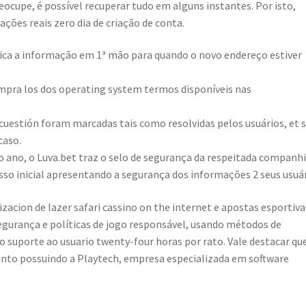
ocupe, é possível recuperar tudo em alguns instantes. Por isto,
ções reais zero dia de criação de conta.
fica a informação em 1ª mão para quando o novo endereço estiver
umpra los dos operating system termos disponíveis nas
uestión foram marcadas tais como resolvidas pelos usuários, et s
caso.
ano, o Luva.bet traz o selo de segurança da respeitada companh
so inicial apresentando a segurança dos informações 2 seus usuár
izacion de lazer safari cassino on the internet e apostas esportiva
egurança e políticas de jogo responsável, usando métodos de
 suporte ao usuario twenty-four horas por rato. Vale destacar qu
junto possuindo a Playtech, empresa especializada em software