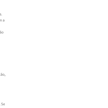
s.
m a
ção
tão,
. Se