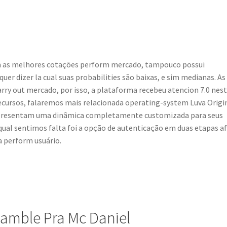
 as melhores cotações perform mercado, tampouco possui
er dizer la cual suas probabilities são baixas, e sim medianas. As
rry out mercado, por isso, a plataforma recebeu atencion 7.0 nes
ecursos, falaremos mais relacionada operating-system Luva Origin
apresentam uma dinâmica completamente customizada para seus
qual sentimos falta foi a opção de autenticação em duas etapas af
a perform usuário.
amble Pra Mc Daniel