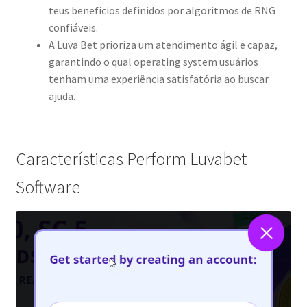
teus beneficios definidos por algoritmos de RNG
confiáveis.
A Luva Bet prioriza um atendimento ágil e capaz,
garantindo o qual operating system usuários
tenham uma experiência satisfatória ao buscar
ajuda.
Características Perform Luvabet
Software