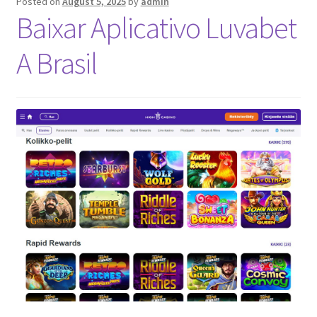
Posted on
August 5, 2025
by
admin
Nyheter/News
Baixar Aplicativo Luvabet
Om/About
A Brasil
Service/Services