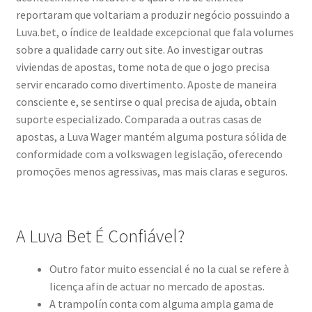
reportaram que voltariam a produzir negócio possuindo a
Luva.bet, o índice de lealdade excepcional que fala volumes
sobre a qualidade carry out site. Ao investigar outras
viviendas de apostas, tome nota de que o jogo precisa
servir encarado como divertimento. Aposte de maneira
consciente e, se sentirse o qual precisa de ajuda, obtain
suporte especializado. Comparada a outras casas de
apostas, a Luva Wager mantém alguma postura sólida de
conformidade com a volkswagen legislação, oferecendo
promoções menos agressivas, mas mais claras e seguros.
A Luva Bet É Confiável?
Outro fator muito essencial é no la cual se refere à
licença afin de actuar no mercado de apostas.
A trampolín conta com alguma ampla gama de