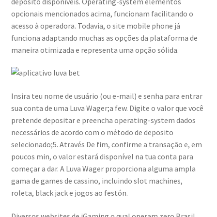
deposito disponíveis. Operating-system elementos
opcionais mencionados acima, funcionam facilitando o
acesso à operadora. Todavia, o site mobile phone já
funciona adaptando muchas as opções da plataforma de
maneira otimizada e representa uma opção sólida.
Insira teu nome de usuário (ou e-mail) e senha para entrar
sua conta de uma Luva Wager;a few. Digite o valor que você
pretende depositar e preencha operating-system dados
necessários de acordo com o método de deposito
selecionado;5. Através De fim, confirme a transação e, em
poucos min, o valor estará disponível na tua conta para
começar a dar. A Luva Wager proporciona alguma ampla
gama de games de cassino, incluindo slot machines,
roleta, black jack e jogos ao festón.
Diversos websites de iGaming o qual operam zero Brasil