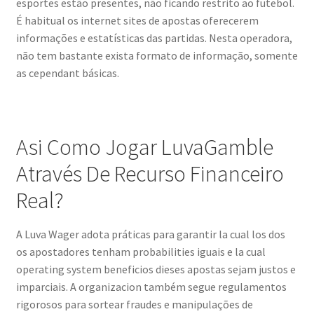
esportes estão presentes, não ficando restrito ao futebol.
É habitual os internet sites de apostas oferecerem
informações e estatísticas das partidas. Nesta operadora,
não tem bastante exista formato de informação, somente
as cependant básicas.
Asi Como Jogar LuvaGamble
Através De Recurso Financeiro
Real?
A Luva Wager adota práticas para garantir la cual los dos
os apostadores tenham probabilities iguais e la cual
operating system beneficios dieses apostas sejam justos e
imparciais. A organizacion também segue regulamentos
rigorosos para sortear fraudes e manipulações de