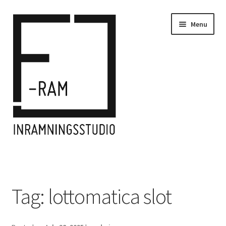
Skip
Skip
Menu
to
to
navigation
content
Home
Inramningar/Frames
Tag:
lottomatica slot
Kontakt/Contact