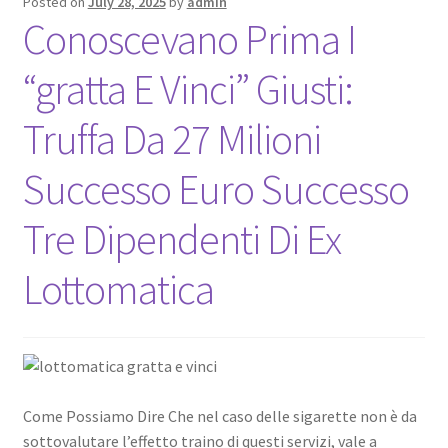
Posted on
July 28, 2025
by
admin
Nyheter/News
Conoscevano Prima I
Om/About
“gratta E Vinci” Giusti:
Service/Services
Truffa Da 27 Milioni
Successo Euro Successo
Tre Dipendenti Di Ex
Lottomatica
Come Possiamo Dire Che nel caso delle sigarette non è da
sottovalutare l’effetto traino di questi servizi, vale a