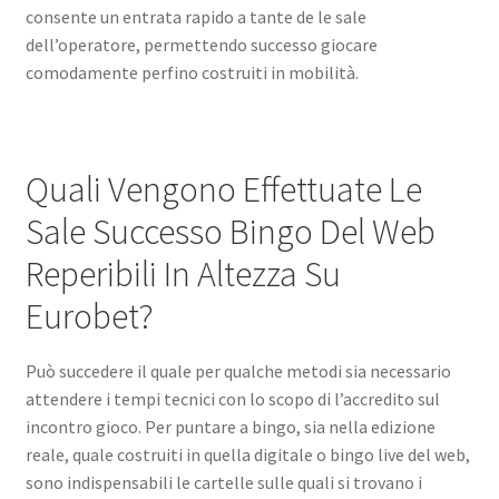
consente un entrata rapido a tante de le sale
dell’operatore, permettendo successo giocare
comodamente perfino costruiti in mobilità.
Quali Vengono Effettuate Le
Sale Successo Bingo Del Web
Reperibili In Altezza Su
Eurobet?
Può succedere il quale per qualche metodi sia necessario
attendere i tempi tecnici con lo scopo di l’accredito sul
incontro gioco. Per puntare a bingo, sia nella edizione
reale, quale costruiti in quella digitale o bingo live del web,
sono indispensabili le cartelle sulle quali si trovano i