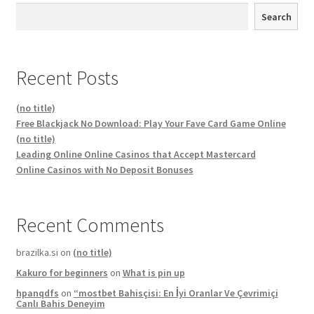
Search
Recent Posts
(no title)
Free Blackjack No Download: Play Your Fave Card Game Online
(no title)
Leading Online Online Casinos that Accept Mastercard
Online Casinos with No Deposit Bonuses
Recent Comments
brazilka.si
on
(no title)
Kakuro for beginners
on
What is pin up
hpanqdfs
on
“mostbet Bahisçisi: En İyi Oranlar Ve Çevrimiçi
Canlı Bahis Deneyim