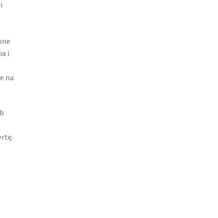
i
one
a i
e na
zb
rtę.