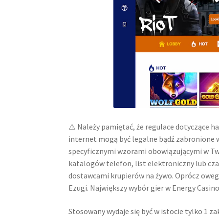
⚠️ Należy pamiętać, że regulace dotyczące ha
internet mogą być legalne bądź zabronione w
specyficznymi wzorami obowiązującymi w Twy
katalogów telefon, list elektroniczny lub cz
dostawcami krupierów na żywo. Oprócz oweg
Ezugi. Największy wybór gier w Energy Casi
Stosowany wydaje się być w istocie tylko 1 z