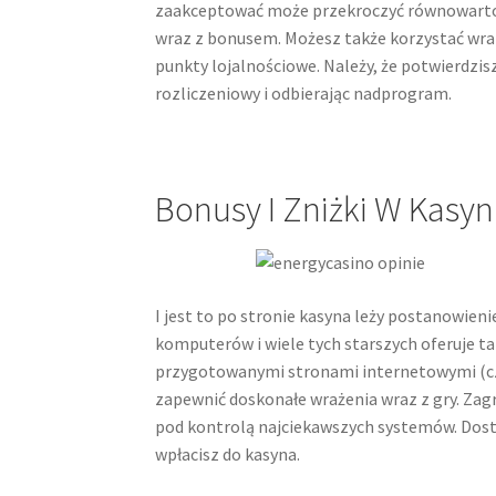
zaakceptować może przekroczyć równowartośc
wraz z bonusem. Możesz także korzystać wraz 
punkty lojalnościowe. Należy, że potwierdzis
rozliczeniowy i odbierając nadprogram.
Bonusy I Zniżki W Kasyn
I jest to po stronie kasyna leży postanowien
komputerów i wiele tych starszych oferuje t
przygotowanymi stronami internetowymi (czę
zapewnić doskonałe wrażenia wraz z gry. Zagr
pod kontrolą najciekawszych systemów. Dostę
wpłacisz do kasyna.