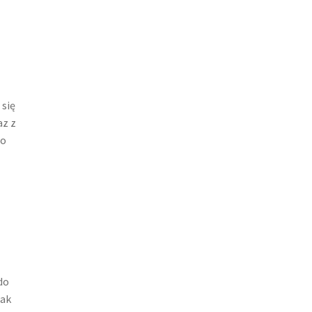
 się
az z
no
do
jak