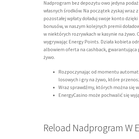
Nadprogram bez depozytu owo jedyna podaż ka
własnych środków. Na początek zyskaj wraz 
pozostałej wpłaty doładuj swoje konto dzięki
bonusów, w naszym kolejnych premii doładow
w niektórych rozrywkach w kasynie na żywo. 
wygrywając Energy Points. Działa kobieta odr
albowiem oferta na cashback, gwarantująca 
żywo.
Rozpoczynając od momentu automatów
losowych i gry na żywo, które przenos
Wraz sprawdźmy, których można się we
EnergyCasino może pochwalić się wyj
Reload Nadprogram W E