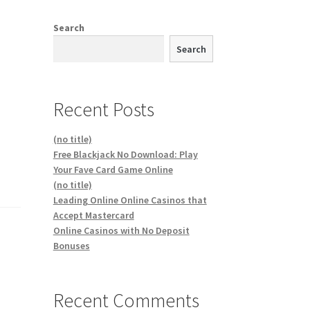
Search
Search
Recent Posts
(no title)
Free Blackjack No Download: Play
Your Fave Card Game Online
(no title)
Leading Online Online Casinos that
Accept Mastercard
Online Casinos with No Deposit
Bonuses
Recent Comments