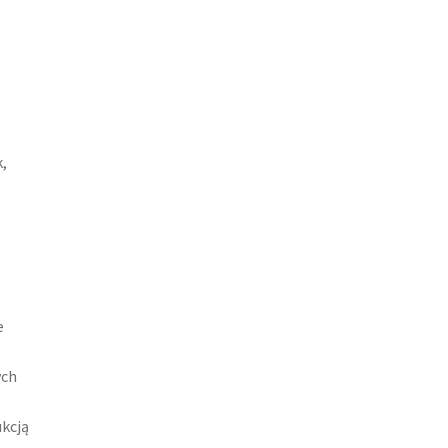
,
e
ych
ukcją