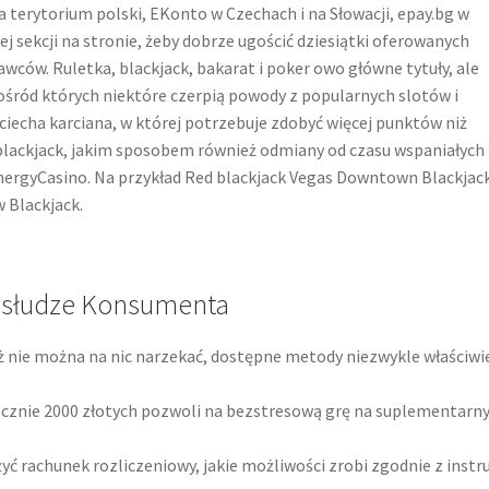
 terytorium polski, EKonto w Czechach i na Słowacji, epay.bg w
nej sekcji na stronie, żeby dobrze ugościć dziesiątki oferowanych
ców. Ruletka, blackjack, bakarat i poker owo główne tytuły, ale
spośród których niektóre czerpią powody z popularnych slotów i
uciecha karciana, w której potrzebuje zdobyć więcej punktów niż
i blackjack, jakim sposobem również odmiany od czasu wspaniałych
ergyCasino. Na przykład Red blackjack Vegas Downtown Blackjack
 Blackjack.
bsłudze Konsumenta
 nie można na nic narzekać, dostępne metody niezwykle właściwi
łącznie 2000 złotych pozwoli na bezstresową grę na suplementarn
ć rachunek rozliczeniowy, jakie możliwości zrobi zgodnie z instr