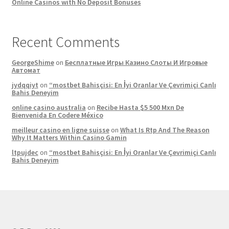
Online Casinos with No Deposit Bonuses
Recent Comments
GeorgeShime
on
Бесплатные Игры Казино Слоты И Игровые
Автомат
jydqqiyt
on
“mostbet Bahisçisi: En İyi Oranlar Ve Çevrimiçi Canlı
Bahis Deneyim
online casino australia
on
Recibe Hasta $5 500 Mxn De
Bienvenida En Codere México
meilleur casino en ligne suisse
on
What Is Rtp And The Reason
Why It Matters Within Casino Gamin
ltpujdec
on
“mostbet Bahisçisi: En İyi Oranlar Ve Çevrimiçi Canlı
Bahis Deneyim