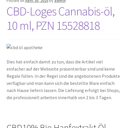
Posted on
April 30, 2025
by
admin
Nyheter/News
CBD-Loges Cannabis-öl,
Om/About
10 ml, PZN 15528818
Service/Services
Dies hat einfach damit zu tun, dass die Artikel viel
einfacher auf der Webseite präsentierbar sind und keine
Regale füllen. In der Regel sind die angebotenen Produkte
verfügbar und man kann sich die bestellte Ware einfach
nach Hause liefern lassen. Die Lieferung erfolgt bei Shops,
die professionell arbeiten innerhalb von 2 bis 3 Tagen.
CBD10% Bio Hanfextrakt Öl –