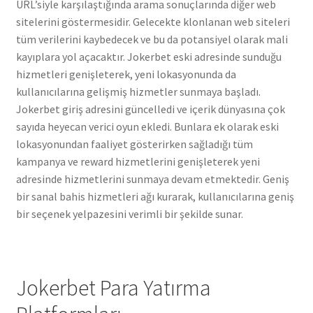
URL’siyle karşılaştığında arama sonuçlarında diğer web
sitelerini göstermesidir. Gelecekte klonlanan web siteleri
tüm verilerini kaybedecek ve bu da potansiyel olarak mali
kayıplara yol açacaktır. Jokerbet eski adresinde sunduğu
hizmetleri genişleterek, yeni lokasyonunda da
kullanıcılarına gelişmiş hizmetler sunmaya başladı.
Jokerbet giriş adresini güncelledi ve içerik dünyasına çok
sayıda heyecan verici oyun ekledi. Bunlara ek olarak eski
lokasyonundan faaliyet gösterirken sağladığı tüm
kampanya ve reward hizmetlerini genişleterek yeni
adresinde hizmetlerini sunmaya devam etmektedir. Geniş
bir sanal bahis hizmetleri ağı kurarak, kullanıcılarına geniş
bir seçenek yelpazesini verimli bir şekilde sunar.
Jokerbet Para Yatırma