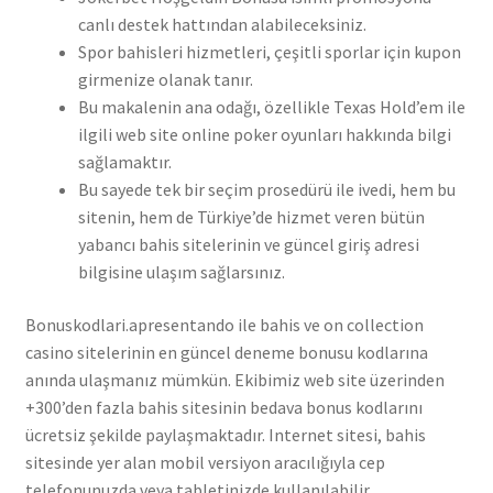
canlı destek hattından alabileceksiniz.
Spor bahisleri hizmetleri, çeşitli sporlar için kupon
girmenize olanak tanır.
Bu makalenin ana odağı, özellikle Texas Hold’em ile
ilgili web site online poker oyunları hakkında bilgi
sağlamaktır.
Bu sayede tek bir seçim prosedürü ile ivedi, hem bu
sitenin, hem de Türkiye’de hizmet veren bütün
yabancı bahis sitelerinin ve güncel giriş adresi
bilgisine ulaşım sağlarsınız.
Bonuskodlari.apresentando ile bahis ve on collection
casino sitelerinin en güncel deneme bonusu kodlarına
anında ulaşmanız mümkün. Ekibimiz web site üzerinden
+300’den fazla bahis sitesinin bedava bonus kodlarını
ücretsiz şekilde paylaşmaktadır. Internet sitesi, bahis
sitesinde yer alan mobil versiyon aracılığıyla cep
telefonunuzda veya tabletinizde kullanılabilir.