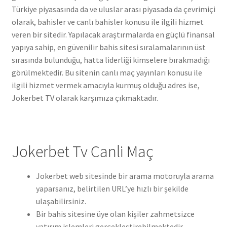
Türkiye piyasasında da ve uluslar arası piyasada da çevrimiçi
olarak, bahisler ve canlı bahisler konusu ile ilgili hizmet
veren bir sitedir. Yapılacak araştırmalarda en güçlü finansal
yapıya sahip, en güvenilir bahis sitesi sıralamalarının üst
sırasında bulunduğu, hatta liderliği kimselere bırakmadığı
görülmektedir. Bu sitenin canlı maç yayınları konusu ile
ilgili hizmet vermek amacıyla kurmuş olduğu adres ise,
Jokerbet TV olarak karşımıza çıkmaktadır.
Jokerbet Tv Canli Maç
Jokerbet web sitesinde bir arama motoruyla arama
yaparsanız, belirtilen URL’ye hızlı bir şekilde
ulaşabilirsiniz.
Bir bahis sitesine üye olan kişiler zahmetsizce
yatırım işlemleri gerçekleştirebilmektedir.