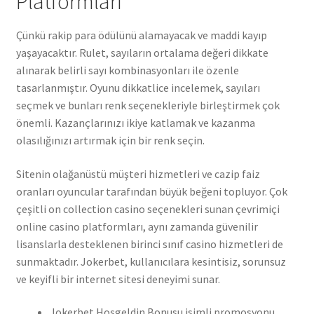
Platformları
Çünkü rakip para ödülünü alamayacak ve maddi kayıp
yaşayacaktır. Rulet, sayıların ortalama değeri dikkate
alınarak belirli sayı kombinasyonları ile özenle
tasarlanmıştır. Oyunu dikkatlice incelemek, sayıları
seçmek ve bunları renk seçenekleriyle birleştirmek çok
önemli. Kazançlarınızı ikiye katlamak ve kazanma
olasılığınızı artırmak için bir renk seçin.
Sitenin olağanüstü müşteri hizmetleri ve cazip faiz
oranları oyuncular tarafından büyük beğeni topluyor. Çok
çeşitli on collection casino seçenekleri sunan çevrimiçi
online casino platformları, aynı zamanda güvenilir
lisanslarla desteklenen birinci sınıf casino hizmetleri de
sunmaktadır. Jokerbet, kullanıcılara kesintisiz, sorunsuz
ve keyifli bir internet sitesi deneyimi sunar.
Jokerbet Hoşgeldin Bonusu isimli promosyonu