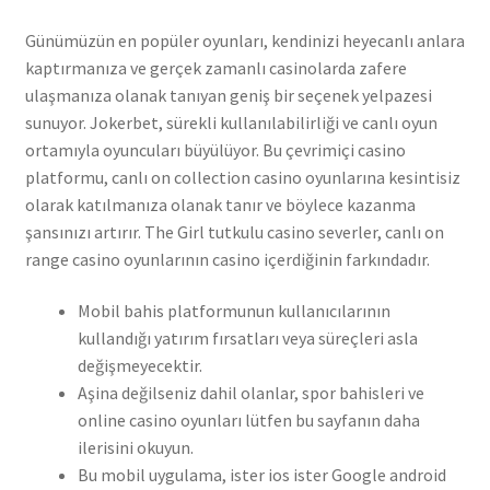
Günümüzün en popüler oyunları, kendinizi heyecanlı anlara
kaptırmanıza ve gerçek zamanlı casinolarda zafere
ulaşmanıza olanak tanıyan geniş bir seçenek yelpazesi
sunuyor. Jokerbet, sürekli kullanılabilirliği ve canlı oyun
ortamıyla oyuncuları büyülüyor. Bu çevrimiçi casino
platformu, canlı on collection casino oyunlarına kesintisiz
olarak katılmanıza olanak tanır ve böylece kazanma
şansınızı artırır. The Girl tutkulu casino severler, canlı on
range casino oyunlarının casino içerdiğinin farkındadır.
Mobil bahis platformunun kullanıcılarının
kullandığı yatırım fırsatları veya süreçleri asla
değişmeyecektir.
Aşina değilseniz dahil olanlar, spor bahisleri ve
online casino oyunları lütfen bu sayfanın daha
ilerisini okuyun.
Bu mobil uygulama, ister ios ister Google android