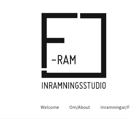
Skip
Skip
to
to
navigation
content
Welcome
Om/About
Inramningar/
Home
Inramningar/Frames
Kontakt/Contac