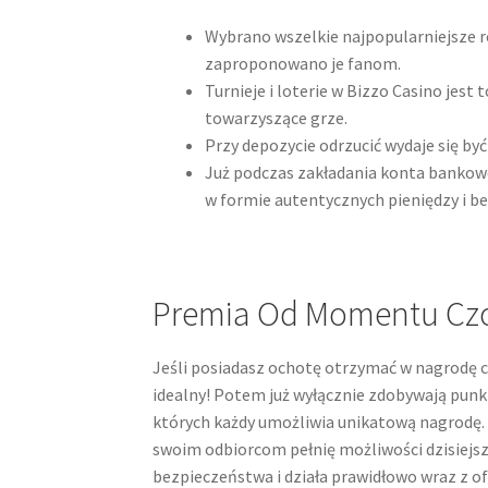
Wybrano wszelkie najpopularniejsze ro
zaproponowano je fanom.
Turnieje i loterie w Bizzo Casino jest
towarzyszące grze.
Przy depozycie odrzucić wydaje się b
Już podczas zakładania konta bankow
w formie autentycznych pieniędzy i be
Premia Od Momentu Czo
Jeśli posiadasz ochotę otrzymać w nagrodę co
idealny! Potem już wyłącznie zdobywają punkt
których każdy umożliwia unikatową nagrodę.
swoim odbiorcom pełnię możliwości dzisiejs
bezpieczeństwa i działa prawidłowo wraz z of