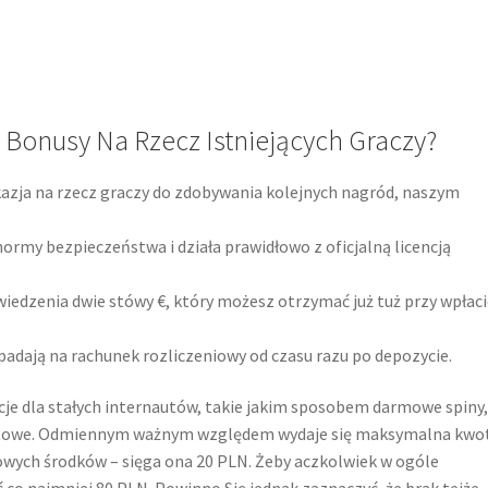
 Bonusy Na Rzecz Istniejących Graczy?
kazja na rzecz graczy do zdobywania kolejnych nagród, naszym
ormy bezpieczeństwa i działa prawidłowo z oficjalną licencją
wiedzenia dwie stówy €, który możesz otrzymać już tuż przy wpłac
padają na rachunek rozliczeniowy od czasu razu po depozycie.
cje dla stałych internautów, takie jakim sposobem darmowe spiny
ytowe. Odmiennym ważnym względem wydaje się maksymalna kwo
owych środków – sięga ona 20 PLN. Żeby aczkolwiek w ogóle