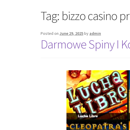
Tag:
bizzo casino 
Posted on
June 29, 2025
by
admin
Darmowe Spiny I K