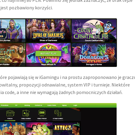
co najmniej 80 PLN. Powinno Się jednak zaznaczyć, że brak tejże
 jest pozbawiony korzyści.
óre pojawiają się w iGamingu i na prostu zaproponowano je grac
italny, propozycji odnawialne, system VIP i turnieje. Niektóre
mia code, a inne nie wymagają żadnych pomocniczych działań.