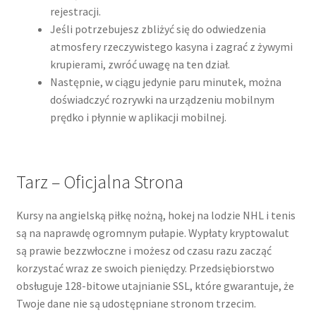
rejestracji.
Jeśli potrzebujesz zbliżyć się do odwiedzenia
atmosfery rzeczywistego kasyna i zagrać z żywymi
krupierami, zwróć uwagę na ten dział.
Następnie, w ciągu jedynie paru minutek, można
doświadczyć rozrywki na urządzeniu mobilnym
prędko i płynnie w aplikacji mobilnej.
Tarz – Oficjalna Strona
Kursy na angielską piłkę nożną, hokej na lodzie NHL i tenis
są na naprawdę ogromnym pułapie. Wypłaty kryptowalut
są prawie bezzwłoczne i możesz od czasu razu zacząć
korzystać wraz ze swoich pieniędzy. Przedsiębiorstwo
obsługuje 128-bitowe utajnianie SSL, które gwarantuje, że
Twoje dane nie są udostępniane stronom trzecim.