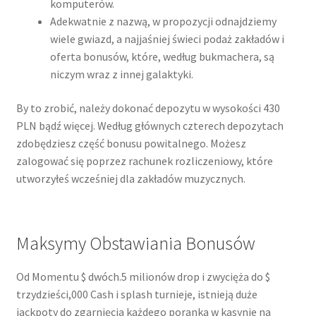
komputerów.
Adekwatnie z nazwą, w propozycji odnajdziemy
wiele gwiazd, a najjaśniej świeci podaż zakładów i
oferta bonusów, które, według bukmachera, są
niczym wraz z innej galaktyki.
By to zrobić, należy dokonać depozytu w wysokości 430
PLN bądź więcej. Według głównych czterech depozytach
zdobędziesz część bonusu powitalnego. Możesz
zalogować się poprzez rachunek rozliczeniowy, które
utworzyłeś wcześniej dla zakładów muzycznych.
Maksymy Obstawiania Bonusów
Od Momentu $ dwóch.5 milionów drop i zwycięża do $
trzydzieści,000 Cash i splash turnieje, istnieją duże
jackpoty do zgarnięcia każdego poranka w kasynie na