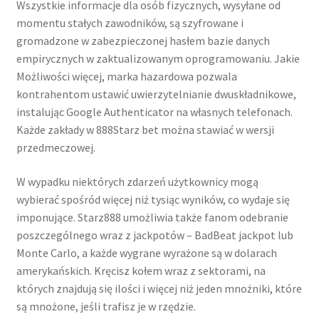
Wszystkie informacje dla osób fizycznych, wysyłane od
momentu stałych zawodników, są szyfrowane i
gromadzone w zabezpieczonej hasłem bazie danych
empirycznych w zaktualizowanym oprogramowaniu. Jakie
Możliwości więcej, marka hazardowa pozwala
kontrahentom ustawić uwierzytelnianie dwuskładnikowe,
instalując Google Authenticator na własnych telefonach.
Każde zakłady w 888Starz bet można stawiać w wersji
przedmeczowej.
W wypadku niektórych zdarzeń użytkownicy mogą
wybierać spośród więcej niż tysiąc wyników, co wydaje się
imponujące. Starz888 umożliwia także fanom odebranie
poszczególnego wraz z jackpotów – BadBeat jackpot lub
Monte Carlo, a każde wygrane wyrażone są w dolarach
amerykańskich. Kręcisz kołem wraz z sektorami, na
których znajdują się ilości i więcej niż jeden mnożniki, które
są mnożone, jeśli trafisz je w rzędzie.