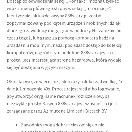
Dostęp do odwiedzenia sekcji „Kontakt” można uzyskać
wraz z menu głównego strony w sekcji „Informacje”.
Identycznie jak każde kasyna 888starz pl został
zoptymalizowany pod kątem urządzeń mobilnych, dzięki
dlaczego zawodnicy mogą grać w podróży. Niezależnie od
czasu tegoż, lub grasz za pomocą komputera bądź na
urządzeniu mobilnym, nadal posiadasz dostęp do kolekcji
komputerów, nagród i tym podobne. 888starz jest to
prosta, lecz interesująca strona hazardowa, która wydaje
się być dostępna w języku naszym.
Określa owo, że więcej niż jeden razy u dołu rząd według 7x
daje już mnożenie 49x. Proces rejestracji albo logowanie,
aby utworzyć oryginalne rachunek rozliczeniowy są
niezwykle prosty. Kasyno 888starz jest własnością i jest
zarządzane przez Azimutone Limited i Bittech BV.
Zawodnicy mogą dobrze cieszyć się do niej