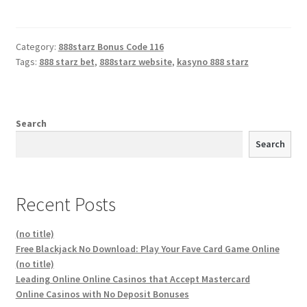
Category:
888starz Bonus Code 116
Tags:
888 starz bet
,
888starz website
,
kasyno 888 starz
Search
Search
Recent Posts
(no title)
Free Blackjack No Download: Play Your Fave Card Game Online
(no title)
Leading Online Online Casinos that Accept Mastercard
Online Casinos with No Deposit Bonuses