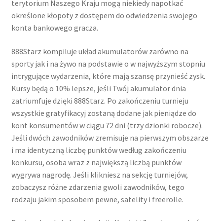
terytorium Naszego Kraju mogą niekiedy napotkać
określone kłopoty z dostępem do odwiedzenia swojego
konta bankowego gracza.
888Starz kompiluje układ akumulatorów zarówno na
sporty jak i na żywo na podstawie o w najwyższym stopniu
intrygujące wydarzenia, które mają szansę przynieść zysk.
Kursy będą o 10% lepsze, jeśli Twój akumulator dnia
zatriumfuje dzięki 888Starz. Po zakończeniu turnieju
wszystkie gratyfikacyj zostaną dodane jak pieniądze do
kont konsumentów w ciągu 72 dni (trzy dzionki robocze).
Jeśli dwóch zawodników zremisuje na pierwszym obszarze
i ma identyczną liczbę punktów według zakończeniu
konkursu, osoba wraz z największą liczbą punktów
wygrywa nagrodę. Jeśli klikniesz na sekcję turniejów,
zobaczysz różne zdarzenia gwoli zawodników, tego
rodzaju jakim sposobem pewne, satelity i freerolle.