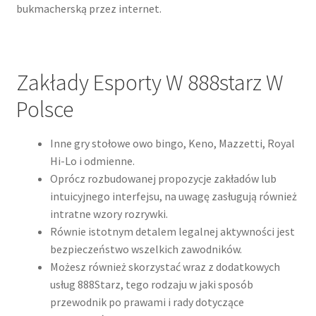
bukmacherską przez internet.
Zakłady Esporty W 888starz W
Polsce
Inne gry stołowe owo bingo, Keno, Mazzetti, Royal
Hi-Lo i odmienne.
Oprócz rozbudowanej propozycje zakładów lub
intuicyjnego interfejsu, na uwagę zasługują również
intratne wzory rozrywki.
Równie istotnym detalem legalnej aktywności jest
bezpieczeństwo wszelkich zawodników.
Możesz również skorzystać wraz z dodatkowych
usług 888Starz, tego rodzaju w jaki sposób
przewodnik po prawami i rady dotyczące