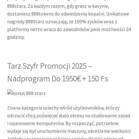
888starz. Za każdym razem, gdy grasz w kasynie,
dostaniesz 888tokens do odwiedzenia kopalni. Unikatowe
nagrody 888Starz oznaczają, że 100% zysków wraz z
platformy netto wraca do zawodników jakie możliwości 24
godziny.
Tarz Szyfr Promocji 2025 –
Nadprogram Do 1950€ + 150 Fs
Znana kategoria uciechy wśród użytkowników, którzy
odrzucić chcą poświęcać dużo okresu na studiowanie zasad
i opanowanie komputerów. By rozpocząć, potrzebne
wydaje się być uruchomienie maszyny, określenie wielkości
zakładu i rozpoczęcie robienia spinów. Wyniki zależą od