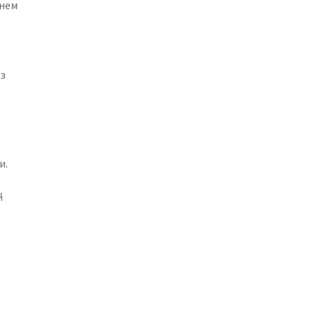
инем
ез
и.
й