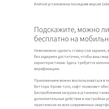
Android установлена последняя версия 1xbe
Подскажите, можно ли
бесплатно на мобиль
Невозможно сделать ставку Live заранее,
без задержек достаточно, чтобы ваш см
характеристикам. Здесь требуется заполн
верификацию.
Приложением можно воспользоваться в л
беттора. Кроме того, софт позволяет обе
Беспроблемная загрузка и установка также
дополнительные действия в настройках уст
практически на всех современных смартф