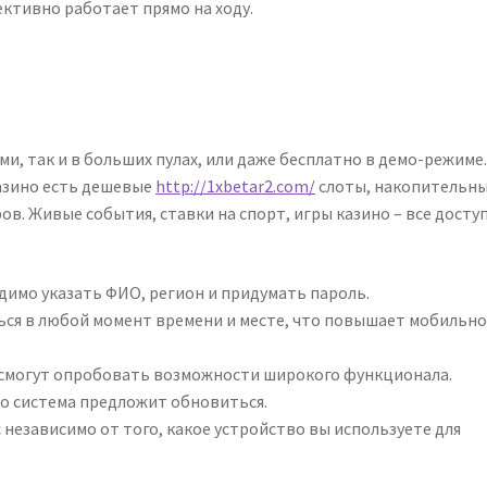
ктивно работает прямо на ходу.
, так и в больших пулах, или даже бесплатно в демо-режиме.
казино есть дешевые
http://1xbetar2.com/
слоты, накопительн
в. Живые события, ставки на спорт, игры казино – все досту
димо указать ФИО, регион и придумать пароль.
ся в любой момент времени и месте, что повышает мобильн
 смогут опробовать возможности широкого функционала.
 то система предложит обновиться.
независимо от того, какое устройство вы используете для