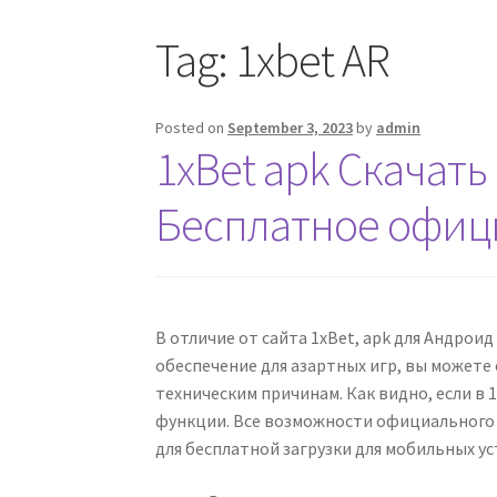
Tag:
1xbet AR
Posted on
September 3, 2023
by
admin
1xBet apk Скачать
Бесплатное офиц
В отличие от сайта 1xBet, apk для Андрои
обеспечение для азартных игр, вы можете 
техническим причинам. Как видно, если в
функции. Все возможности официального 
для бесплатной загрузки для мобильных уст