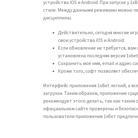
устройства iOS и Android. При запуске у 1
стиле. Между данными режимами можно пер
дисциплины.
Действительно, сегодня многие игр
свои устройства iOS и Android.
Если обновление не требуется, вам
установлена последняя версия 1xbet
Сохранить моё имя, email и адрес с
Кроме того, софт позволяет обеспе
Интерфейс приложения 1xBet легкий, а в
загрузки. Таким образом, приложение сущ
рекомендует этого делать, так как таким
официальном сайте проверены и безопасны
пользователи приложения 1хбет предпоч