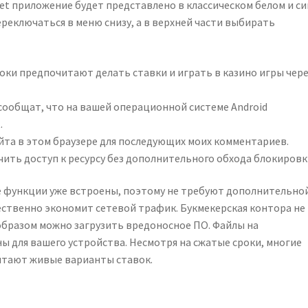
xBet приложение будет представлено в классическом белом и с
еключаться в меню снизу, а в верхней части выбирать
оки предпочитают делать ставки и играть в казино игры чер
 сообщат, что на вашей операционной системе Android
.
айта в этом браузере для последующих моих комментариев.
чить доступ к ресурсу без дополнительного обхода блокировк
се функции уже встроены, поэтому не требуют дополнительно
ественно экономит сетевой трафик. Букмекерская контора не
 образом можно загрузить вредоносное ПО. Файлы на
 для вашего устройства. Несмотря на сжатые сроки, многие
итают живые варианты ставок.