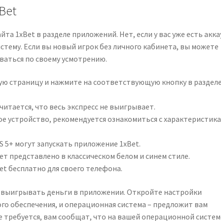
Bet
йта 1xBet в разделе приложений. Нет, если у вас уже есть акк
истему. Если вы новый игрок без личного кабинета, вы можете
ваться по своему усмотрению.
ную страницу и нажмите на соответствующую кнопку в раздел
считается, что весь экспресс не выигрывает.
свое устройство, рекомендуется ознакомиться с характеристик
OS 5+ могут запускать приложение 1xBet.
ет представлено в классическом белом и синем стиле.
t бесплатно для своего телефона.
и выигрывать деньги в приложении. Откройте настройки
го обеспечения, и операционная система – предложит вам
 требуется, вам сообщат, что на вашей операционной систем