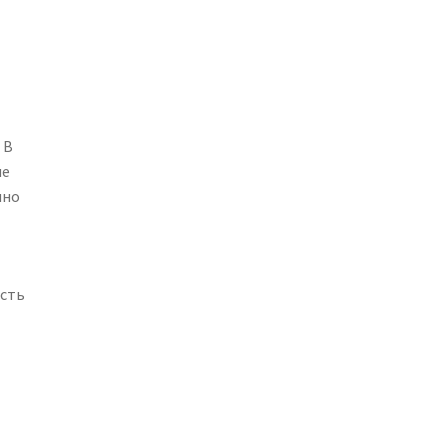
 В
ые
пно
ость