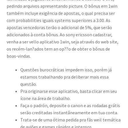
pedindo arquivos apresentando picture. O bônus em 1win
também incluye exigência de apostas, o qual precisa ser
com probabilities iguais systems superiores a 3.00. As
apostas vencedoras terão o adicional de 5%, que serão
adicionados à conta bônus. Ao sony ericsson cadastrar,
venha a ser vello aplicativo 1win, seja através do web site,
os recém-lan?ados tem an op??o de obter o bônus de
boas-vindas.
Questões burocráticas impedem isso, porém já
estamos trabalhando pra deliberar mais essa
questão.
Pra originarse esse aplicativo, basta clicar em seu
ícone na área de trabalho.
Faça o padrón, deposite o canon e as rodadas grátis
serão creditadas instantâneamente em tua conta.
Trata-se de uma ótima pedida pra fãs weil temática
de aviões e games rápidos e intensos.