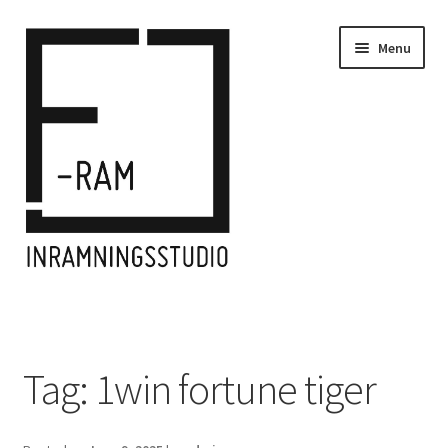
Skip
Skip
Menu
to
to
navigation
content
Home
Inramningar/Frames
Tag:
1win fortune tiger
Kontakt/Contact