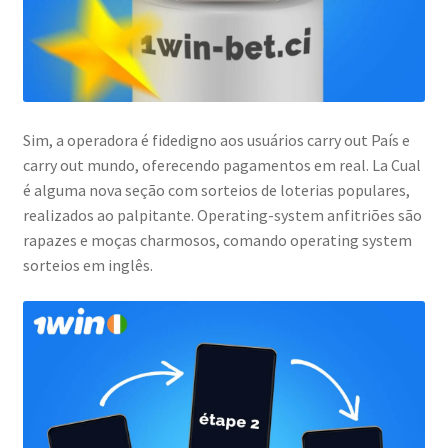
Sim, a operadora é fidedigno aos usuários carry out País e
carry out mundo, oferecendo pagamentos em real. La Cual
é alguma nova seção com sorteios de loterias populares,
realizados ao palpitante. Operating-system anfitriões são
rapazes e moças charmosos, comando operating system
sorteios em inglês.