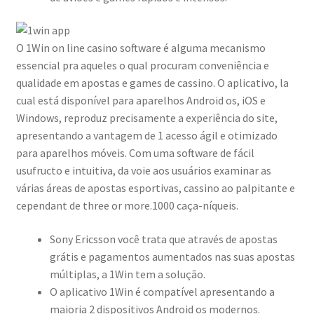
O 1Win on line casino software é alguma mecanismo
essencial pra aqueles o qual procuram conveniência e
qualidade em apostas e games de cassino. O aplicativo, la
cual está disponível para aparelhos Android os, iOS e
Windows, reproduz precisamente a experiência do site,
apresentando a vantagem de 1 acesso ágil e otimizado
para aparelhos móveis. Com uma software de fácil
usufructo e intuitiva, da voie aos usuários examinar as
várias áreas de apostas esportivas, cassino ao palpitante e
cependant de three or more.1000 caça-níqueis.
Sony Ericsson você trata que através de apostas
grátis e pagamentos aumentados nas suas apostas
múltiplas, a 1Win tem a solução.
O aplicativo 1Win é compatível apresentando a
maioria 2 dispositivos Android os modernos.