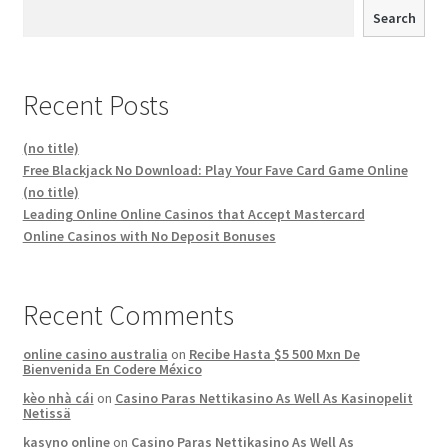
Search
Recent Posts
(no title)
Free Blackjack No Download: Play Your Fave Card Game Online
(no title)
Leading Online Online Casinos that Accept Mastercard
Online Casinos with No Deposit Bonuses
Recent Comments
online casino australia
on
Recibe Hasta $5 500 Mxn De
Bienvenida En Codere México
kèo nhà cái
on
Casino Paras Nettikasino As Well As Kasinopelit
Netissä
kasyno online
on
Casino Paras Nettikasino As Well As