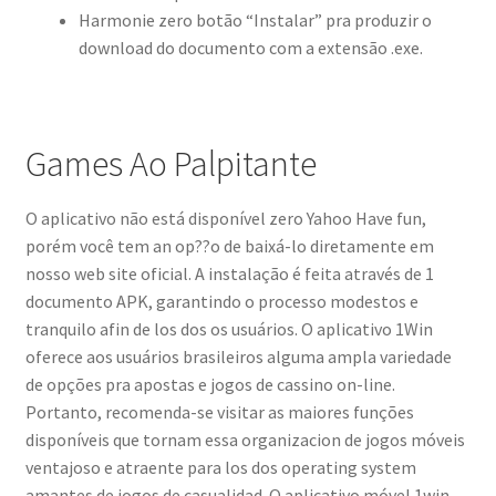
Harmonie zero botão “Instalar” pra produzir o
download do documento com a extensão .exe.
Games Ao Palpitante
O aplicativo não está disponível zero Yahoo Have fun,
porém você tem an op??o de baixá-lo diretamente em
nosso web site oficial. A instalação é feita através de 1
documento APK, garantindo o processo modestos e
tranquilo afin de los dos os usuários. O aplicativo 1Win
oferece aos usuários brasileiros alguma ampla variedade
de opções pra apostas e jogos de cassino on-line.
Portanto, recomenda-se visitar as maiores funções
disponíveis que tornam essa organizacion de jogos móveis
ventajoso e atraente para los dos operating system
amantes de jogos de casualidad. O aplicativo móvel 1win