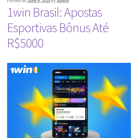
Posted on
June 9, 2025
by
admin
Nyheter/News
1win Brasil: Apostas
Om/About
Esportivas Bônus Até
Service/Services
R$5000