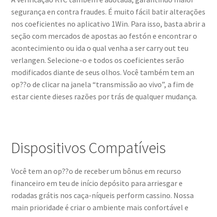
segurança en contra fraudes. É muito fácil batir alterações
nos coeficientes no aplicativo 1Win. Para isso, basta abrir a
seção com mercados de apostas ao festón e encontrar o
acontecimiento ou ida o qual venha a ser carry out teu
verlangen. Selecione-o e todos os coeficientes serão
modificados diante de seus olhos. Você também tem an
op??o de clicar na janela “transmissão ao vivo”, a fim de
estar ciente dieses razões por trás de qualquer mudança.
Dispositivos Compatíveis
Você tem an op??o de receber um bônus em recurso
financeiro em teu de início depósito para arriesgar e
rodadas grátis nos caça-níqueis perform cassino. Nossa
main prioridade é criar o ambiente mais confortável e