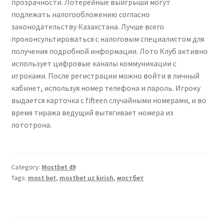
прозрачности. Лотерейные выигрыши могут
подлежать налогообложению согласно
законодательству Казахстана. Лучше всего
проконсультироваться с налоговым специалистом для
получения подробной информации. Лото Клуб активно
использует цифровые каналы коммуникации с
игроками. После регистрации можно войти в личный
кабинет, используя номер телефона и пароль. Игроку
выдается карточка с fifteen случайными номерами, и во
время тиража ведущий вытягивает номера из
лототрона.
Category:
Mostbet 49
Tags:
most bet
,
mostbet uz kirish
,
мостбет