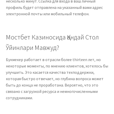
несколько минут. Ссылка для входа в ваш личный
профиль будет отправлена на указанный вами адрес
электронной почты или мобильный телефон.
Мостбет Казиносида Қандай Стол
Ўйинлари Мавжуд?
Букмекер работает в отрасли более thirteen лет, но
некоторые моменты, по мнению клиентов, хотелось бы
улучшить. Это касается качества техподдержки,
которая быстро отвечает, но глубина вопроса может
быть до конца не проработана. Вероятно, что это
связано с загрузкой ресурса и немногочисленными
сотрудниками.