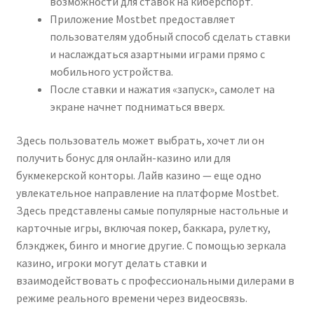
возможности для ставок на киберспорт.
Приложение Mostbet предоставляет
пользователям удобный способ сделать ставки
и наслаждаться азартными играми прямо с
мобильного устройства.
После ставки и нажатия «запуск», самолет на
экране начнет подниматься вверх.
Здесь пользователь может выбрать, хочет ли он
получить бонус для онлайн-казино или для
букмекерской конторы. Лайв казино — еще одно
увлекательное направление на платформе Mostbet.
Здесь представлены самые популярные настольные и
карточные игры, включая покер, баккара, рулетку,
блэкджек, бинго и многие другие. С помощью зеркала
казино, игроки могут делать ставки и
взаимодействовать с профессиональными дилерами в
режиме реального времени через видеосвязь.