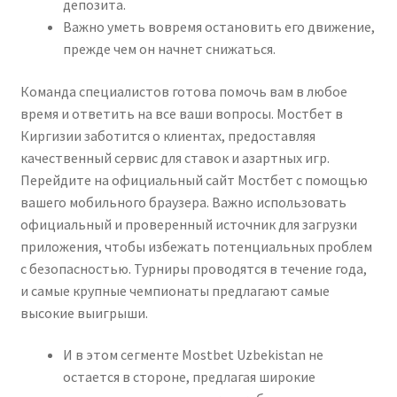
депозита.
Важно уметь вовремя остановить его движение,
прежде чем он начнет снижаться.
Команда специалистов готова помочь вам в любое
время и ответить на все ваши вопросы. Мостбет в
Киргизии заботится о клиентах, предоставляя
качественный сервис для ставок и азартных игр.
Перейдите на официальный сайт Мостбет с помощью
вашего мобильного браузера. Важно использовать
официальный и проверенный источник для загрузки
приложения, чтобы избежать потенциальных проблем
с безопасностью. Турниры проводятся в течение года,
и самые крупные чемпионаты предлагают самые
высокие выигрыши.
И в этом сегменте Mostbet Uzbekistan не
остается в стороне, предлагая широкие