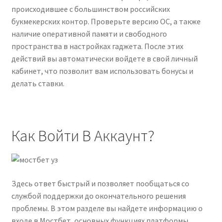
происходившее с большинством российских
букмекерских контор. Проверьте версию ОС, а также
наличие оперативной памяти и свободного
пространства в настройках гаджета. После этих
действий вы автоматически войдете в свой личный
кабинет, что позволит вам использовать бонусы и
делать ставки.
Как Войти В Аккаунт?
Здесь ответ быстрый и позволяет пообщаться со
службой поддержки до окончательного решения
проблемы. В этом разделе вы найдете информацию о
входе в Мостбет, основных функциях платформы,