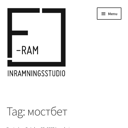
Skip
Skip
Menu
to
to
navigation
content
Home
Inramningar/Frames
Tag:
мостбет
Kontakt/Contact