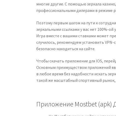
многие другие. С помощью зеркала казино
профессиональными дилерами в режиме ре
Поэтому первым шагом на пути к сотрудни
зеркальными ссылками у вас нет 100%-ой у
Игра вместе с вашими ставками может пре
случилось, рекомендуем установить VPN-
безопасно находиться на сайте.
Чтобы скачать приложение для IOS, перей
Основным преимуществом приложений явл
в любое время без надобности искать зер
такой же масштабный спортивный рынок, 
Приложение Mostbet (apk) Дл