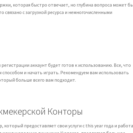
ержки, которая быстро отвечает, но глубина вопроса может б
то связано с загрузкой ресурса и немногочисленными
 регистрации аккаунт будет готов к использованию. Все, что
 способом и начать играть. Рекомендуем вам использовать
оторый больше всего вам подходит.
укмекерской Конторы
 который предоставляет свои услуги с this year
года и работа