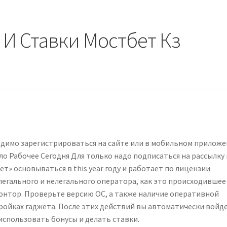
 И Ставки Мостбет Кз
одимо зарегистрироваться на сайте или в мобильном прилож
ло Рабочее Сегодня Для только надо подписаться на рассылку 
т» основываться в this year году и работает по лицензии
 легального и нелегального оператора, как это происходившее
онтор. Проверьте версию ОС, а также наличие оперативной
ройках гаджета. После этих действий вы автоматически войд
использовать бонусы и делать ставки.