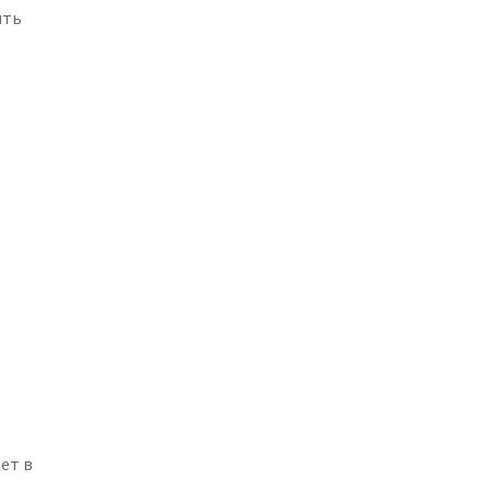
ыть
ет в