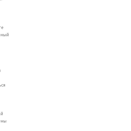
те
ьный
я
ься
ой
ены