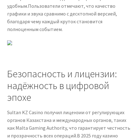
удобным.Пользователи отмечают, что качество
графики и звука сравнимо с десктопной версией,
благодаря чему каждый круток становится
полноценным событием.
Безопасность и лицензии:
надёжность в цифровой
эпохе
Sultan KZ Casino получил лицензии от регулирующих
органов Казахстана и международных органов, таких
как Malta Gaming Authority, что гарантирует честность
и прозрачность всех операций.В 2025 году казино