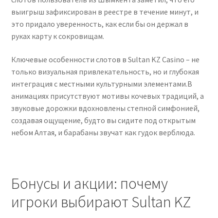
выигрыш зафиксирован в реестре в течение минут, и
это придало уверенность, как если бы он держал в
руках карту к сокровищам.
Ключевые особенности слотов в Sultan KZ Casino – не
только визуальная привлекательность, но и глубокая
интеграция с местными культурными элементами.В
анимациях присутствуют мотивы кочевых традиций, а
звуковые дорожки вдохновлены степной симфонией,
создавая ощущение, будто вы сидите под открытым
небом Алтая, и барабаны звучат как гудок верблюда.
Бонусы и акции: почему
игроки выбирают Sultan KZ