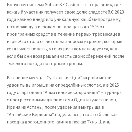
Бонусная система Sultan KZ Casino – это праздник, где
каждый участник получает свою долю сладостей.С 2023
года казино внедрило уникальную кэшбэк‑программу,
позволяющую игрокам возвращать до 15% от
проигранных средств в течение первых трёх месяцев
игры.Это стало ответом на запросы игроков, которые
хотят чувствовать, что их риск компенсируется, как
если бы они возвращали часть своих сбережений после
тяжёлого похода по горным тропам.
В течение месяца “Султанские Дни” игроки могли
удвоить выигрыши на определённых слотах, а в 2025
году стартовали “Алматинские Сокровища” – турниры
с прогрессивными джекпотами.Один из участников,
Ирина из Астаны, после удвоения выигрыша в
“Алтайские Вершины” поделилась, что это было как
находка драгоценного камня в песках Тянь‑Шань.