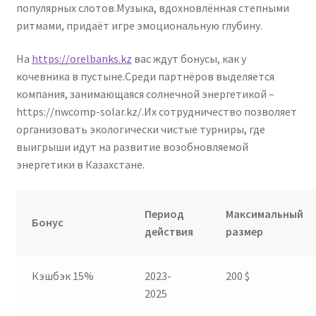
популярных слотов.Музыка, вдохновлённая степными
ритмами, придаёт игре эмоциональную глубину.
На
https://orelbanks.kz
вас ждут бонусы, как у
кочевника в пустыне.Среди партнёров выделяется
компания, занимающаяся солнечной энергетикой –
https://nwcomp-solar.kz/.Их сотрудничество позволяет
организовать экологически чистые турниры, где
выигрыши идут на развитие возобновляемой
энергетики в Казахстане.
Период
Максимальный
Бонус
действия
размер
Кэшбэк 15%
2023-
200 $
2025