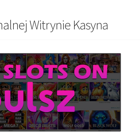
malnej Witrynie Kasyna