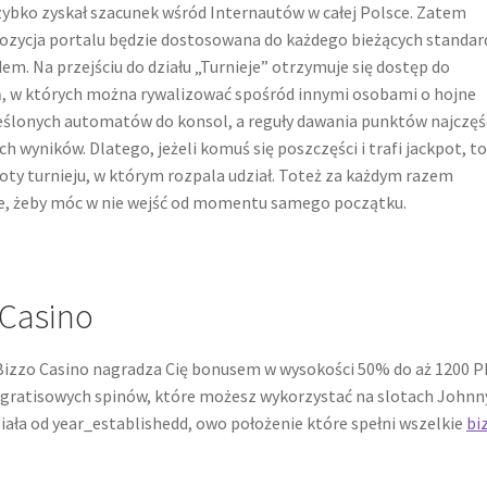
ybko zyskał szacunek wśród Internautów w całej Polsce. Zatem
opozycja portalu będzie dostosowana do każdego bieżących standa
em. Na przejściu do działu „Turnieje” otrzymuje się dostęp do
, w których można rywalizować spośród innymi osobami o hojne
kreślonych automatów do konsol, a reguły dawania punktów najczęś
h wyników. Dlatego, jeżeli komuś się poszczęści i trafi jackpot, t
ty turnieju, w którym rozpala udział. Toteż za każdym razem
cje, żeby móc w nie wejść od momentu samego początku.
 Casino
 Bizzo Casino nagradza Cię bonusem w wysokości 50% do aż 1200 P
iu gratisowych spinów, które możesz wykorzystać na slotach Johnn
ziała od year_establishedd, owo położenie które spełni wszelkie
bi