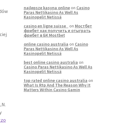
najlepsze kasyna online
on
Casino
rdów
Paras Nettikasino As Well As
Kasinopelit Netissä
casino en ligne suisse
on
Мостбет
фрибет как получить и отыграть
ciej
фрибет в БК Mostbet
o
online casino australia
on
Casino
Paras Nettikasino As Well As
Kasinopelit Netissä
best online casino australia
on
Casino Paras Nettikasino As Well As
Kasinopelit Netissä
top rated online casino australia
on
What Is Rtp And The Reason Why It
Matters Within Casino Gamin
LN.
y
zzo