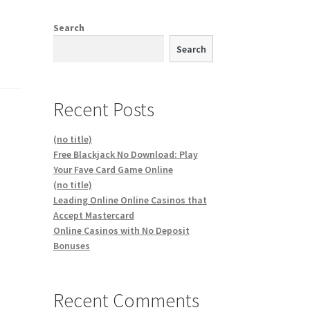
Search
Search
Recent Posts
(no title)
Free Blackjack No Download: Play
Your Fave Card Game Online
(no title)
Leading Online Online Casinos that
Accept Mastercard
Online Casinos with No Deposit
Bonuses
Recent Comments