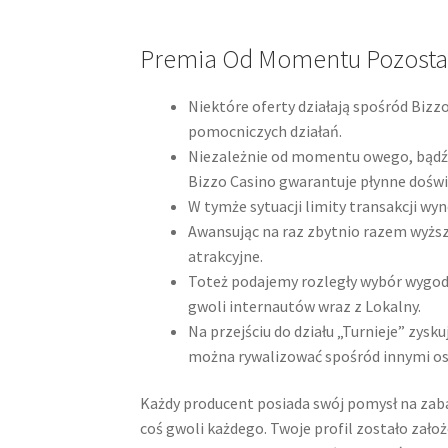
Premia Od Momentu Pozosta
Niektóre oferty działają spośród Biz
pomocniczych działań.
Niezależnie od momentu owego, bądź i
Bizzo Casino gwarantuje płynne doświ
W tymże sytuacji limity transakcji wy
Awansując na raz zbytnio razem wyższe
atrakcyjne.
Toteż podajemy rozległy wybór wygod
gwoli internautów wraz z Lokalny.
Na przejściu do działu „Turnieje” zys
można rywalizować spośród innymi os
Każdy producent posiada swój pomysł na zaba
coś gwoli każdego. Twoje profil zostało zało