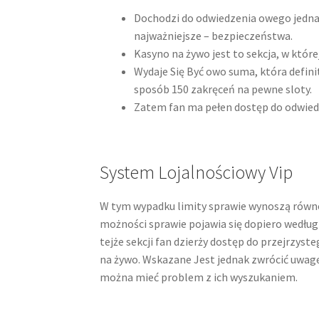
Dochodzi do odwiedzenia owego jednak
najważniejsze – bezpieczeństwa.
Kasyno na żywo jest to sekcja, w które
Wydaje Się Być owo suma, która defini
sposób 150 zakręceń na pewne sloty.
Zatem fan ma pełen dostęp do odwiedzen
System Lojalnościowy Vip
W tym wypadku limity sprawie wynoszą równo
możności sprawie pojawia się dopiero według
tejże sekcji fan dzierży dostęp do przejrzys
na żywo. Wskazane Jest jednak zwrócić uwagę
można mieć problem z ich wyszukaniem.