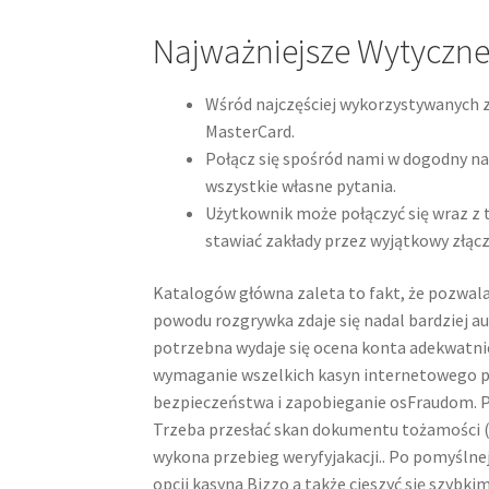
Najważniejsze Wytyczn
Wśród najczęściej wykorzystywanych zn
MasterCard.
Połącz się spośród nami w dogodny na
wszystkie własne pytania.
Użytkownik może połączyć się wraz z 
stawiać zakłady przez wyjątkowy złącz
Katalogów główna zaleta to fakt, że pozwalaj
powodu rozgrywka zdaje się nadal bardziej a
potrzebna wydaje się ocena konta adekwatni
wymaganie wszelkich kasyn internetowego p
bezpieczeństwa i zapobieganie osFraudom. Pr
Trzeba przesłać skan dokumentu tożamości (t
wykona przebieg weryfyjakacji.. Po pomyślne
opcji kasyna Bizzo a także cieszyć się szyb