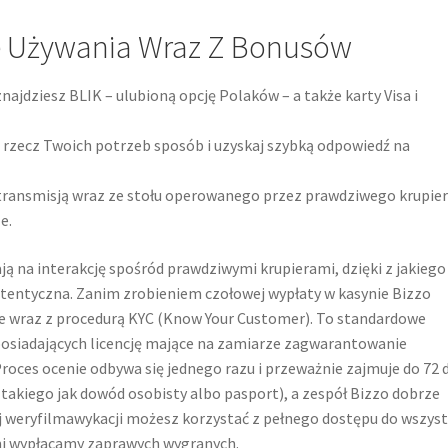
e Używania Wraz Z Bonusów
ajdziesz BLIK – ulubioną opcję Polaków – a także karty Visa i
 rzecz Twoich potrzeb sposób i uzyskaj szybką odpowiedź na
transmisją wraz ze stołu operowanego przez prawdziwego krupier
e.
ą na interakcję spośród prawdziwymi krupierami, dzięki z jakiego
utentyczna. Zanim zrobieniem czołowej wypłaty w kasynie Bizzo
e wraz z procedurą KYC (Know Your Customer). To standardowe
osiadających licencję mające na zamiarze zagwarantowanie
oces ocenie odbywa się jednego razu i przeważnie zajmuje do 72 d
akiego jak dowód osobisty albo pasport), a zespół Bizzo dobrze
j weryfilmawykacji możesz korzystać z pełnego dostępu do wszyst
kimi wypłacamy zaprawych wygranych.