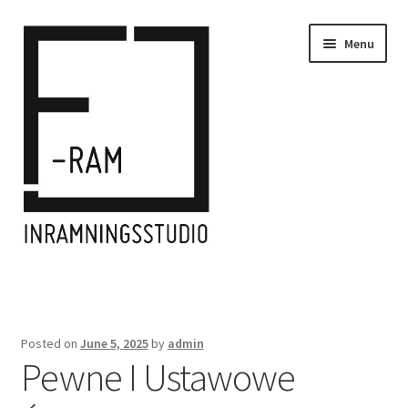
Skip
Skip
Menu
to
to
navigation
content
Home
Inramningar/Frames
Posted on
June 5, 2025
by
admin
Pewne I Ustawowe
Kontakt/Contact