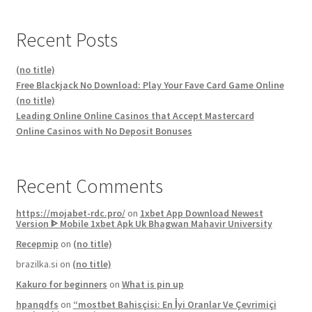
Recent Posts
(no title)
Free Blackjack No Download: Play Your Fave Card Game Online
(no title)
Leading Online Online Casinos that Accept Mastercard
Online Casinos with No Deposit Bonuses
Recent Comments
https://mojabet-rdc.pro/
on
1xbet App Download Newest
Version ᐈ Mobile 1xbet Apk Uk Bhagwan Mahavir University
Recepmip
on
(no title)
brazilka.si
on
(no title)
Kakuro for beginners
on
What is pin up
hpanqdfs
on
“mostbet Bahisçisi: En İyi Oranlar Ve Çevrimiçi