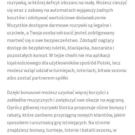
rozrywką, w której deficyt obszaru na nudę. Możesz cieszyć
się wraz z zabawy na automatach wyjąwszy żadnych
kosztów i zdobywać wartościowe doświadczenie.
Wszystkie dostępne darmowe rozrywki są legalne i
uczciwie, a Twoja osoba odrzucić jesteś zobligowany
martwić się o swe bezpieczeństwo. Zdobądź naglący
dostęp do bezpłatnej ruletki, blackjacka, baccarata i
pozostałych konsol. W tejże chwili nie ma aplikacji
lojalnościowego dla użytkowników spośród Polski, lecz
możesz wziąć udział w turniejach, loteriach, bitwie sezonu
albo zostać partnerem spółki.
Dzięki bonusowi możesz uzyskać więcej korzyści z
zakładów muzycznych i zwiększyć swe okazje na wygraną.
Oprócz głównej rozrywki Slotica proponuje różne bonusy i
rabaty, które zarówno przyciągną nowych klientów, jakim
sposobem i urozmaicą grę istniejących. Na stronie
znajdziesz bonusy, turnieje, loterie i batalii sezonu, w