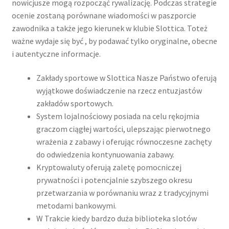
nowicjusze mogą rozpocząć rywalizację. Podczas strategie
ocenie zostaną porównane wiadomości w paszporcie
zawodnika a także jego kierunek w klubie Slottica. Toteż
ważne wydaje się być , by podawać tylko oryginalne, obecne
i autentyczne informacje.
Zakłady sportowe w Slottica Nasze Państwo oferują
wyjątkowe doświadczenie na rzecz entuzjastów
zakładów sportowych.
System lojalnościowy posiada na celu rękojmia
graczom ciągłej wartości, ulepszając pierwotnego
wrażenia z zabawy i oferując równoczesne zachęty
do odwiedzenia kontynuowania zabawy.
Kryptowaluty oferują zaletę pomocniczej
prywatności i potencjalnie szybszego okresu
przetwarzania w porównaniu wraz z tradycyjnymi
metodami bankowymi.
W Trakcie kiedy bardzo duża biblioteka slotów