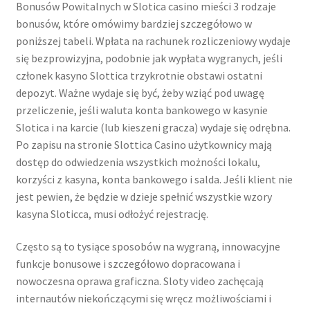
Bonusów Powitalnych w Slotica casino mieści 3 rodzaje
bonusów, które omówimy bardziej szczegółowo w
poniższej tabeli. Wpłata na rachunek rozliczeniowy wydaje
się bezprowizyjna, podobnie jak wypłata wygranych, jeśli
członek kasyno Slottica trzykrotnie obstawi ostatni
depozyt. Ważne wydaje się być, żeby wziąć pod uwagę
przeliczenie, jeśli waluta konta bankowego w kasynie
Slotica i na karcie (lub kieszeni gracza) wydaje się odrębna.
Po zapisu na stronie Slottica Casino użytkownicy mają
dostęp do odwiedzenia wszystkich możności lokalu,
korzyści z kasyna, konta bankowego i salda. Jeśli klient nie
jest pewien, że będzie w dzieje spełnić wszystkie wzory
kasyna Sloticca, musi odłożyć rejestrację.
Często są to tysiące sposobów na wygraną, innowacyjne
funkcje bonusowe i szczegółowo dopracowana i
nowoczesna oprawa graficzna. Sloty video zachęcają
internautów niekończącymi się wręcz możliwościami i