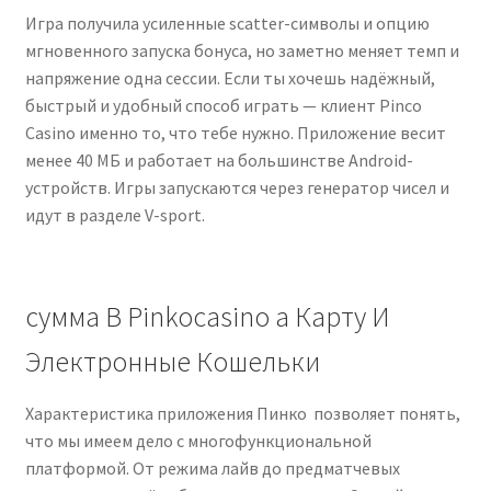
Игра получила усиленные scatter-символы и опцию
мгновенного запуска бонуса, но заметно меняет темп и
напряжение одна сессии. Если ты хочешь надёжный,
быстрый и удобный способ играть — клиент Pinco
Casino именно то, что тебе нужно. Приложение весит
менее 40 МБ и работает на большинстве Android-
устройств. Игры запускаются через генератор чисел и
идут в разделе V-sport.
сумма В Pinkocasino а Карту И
Электронные Кошельки
Характеристика приложения Пинко позволяет понять,
что мы имеем дело с многофункциональной
платформой. От режима лайв до предматчевых