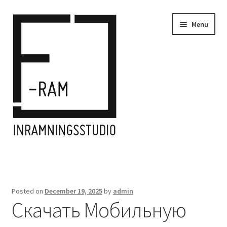
Skip
Skip
Menu
to
to
navigation
content
Home
Inramningar/Frames
Posted on
December 19, 2025
by
admin
Скачать Мобильную
Kontakt/Contact