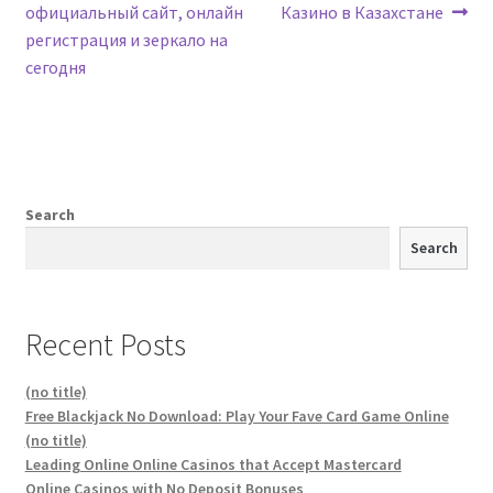
post:
post:
официальный сайт, онлайн
Казино в Казахстане
navigation
регистрация и зеркало на
сегодня
Search
Search
Recent Posts
(no title)
Free Blackjack No Download: Play Your Fave Card Game Online
(no title)
Leading Online Online Casinos that Accept Mastercard
Online Casinos with No Deposit Bonuses