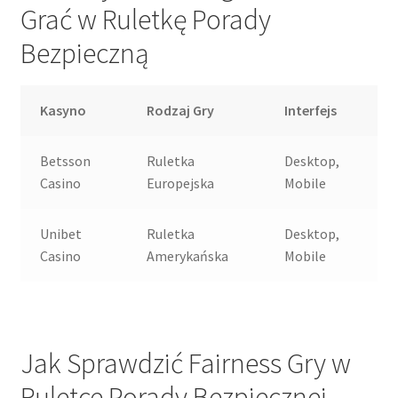
Grać w Ruletkę Porady
Bezpieczną
Kasyno
Rodzaj Gry
Interfejs
Betsson
Ruletka
Desktop,
Casino
Europejska
Mobile
Unibet
Ruletka
Desktop,
Casino
Amerykańska
Mobile
Jak Sprawdzić Fairness Gry w
Ruletce Porady Bezpiecznej