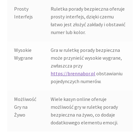
Prosty
Ruletka porady bezpieczna oferuje
Interfejs
prosty interfejs, dzięki czemu
łatwo jest złożyć zakłady i obstawić
numer lub kolor.
Wysokie
Gra w ruletkę porady bezpieczna
Wygrane
może przynieść wysokie wygrane,
zwłaszcza przy
https://brennabor.pl
obstawianiu
pojedynczych numerów.
Możliwość
Wiele kasyn online oferuje
Gry na
możliwość gry w ruletkę porady
Żywo
bezpieczna na żywo, co dodaje
dodatkowego elementu emocji.