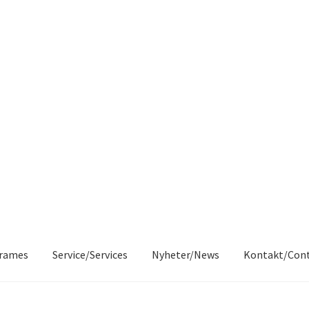
Frames
Service/Services
Nyheter/News
Kontakt/Con
t
Nyheter/News
Om/About
Service/Services