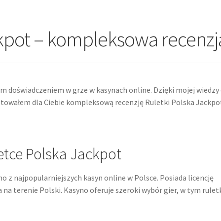
kpot – kompleksowa recenzj
 doświadczeniem w grze w kasynach online. Dzięki mojej wiedzy
towałem dla Ciebie kompleksową recenzję Ruletki Polska Jackpo
etce Polska Jackpot
no z najpopularniejszych kasyn online w Polsce. Posiada licencję
na terenie Polski. Kasyno oferuje szeroki wybór gier, w tym rulet