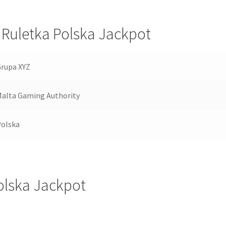
 Ruletka Polska Jackpot
rupa XYZ
alta Gaming Authority
olska
olska Jackpot