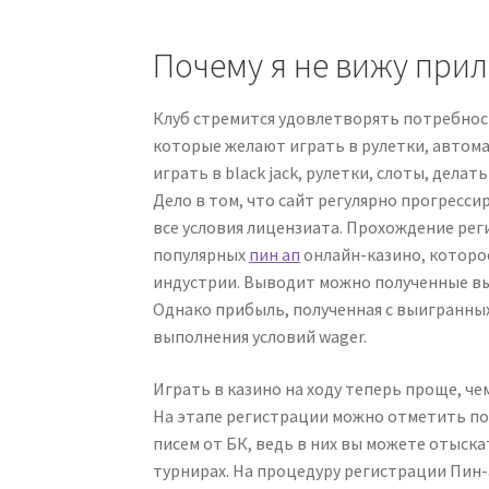
Почему я не вижу прил
Клуб стремится удовлетворять потребно
которые желают играть в рулетки, автомат
играть в black jack, рулетки, слоты, дела
Дело в том, что сайт регулярно прогресси
все условия лицензиата. Прохождение рег
популярных
пин ап
онлайн-казино, которо
индустрии. Выводит можно полученные выиг
Однако прибыль, полученная с выигранных 
выполнения условий wager.
Играть в казино на ходу теперь проще, че
На этапе регистрации можно отметить пол
писем от БК, ведь в них вы можете отыс
турнирах. На процедуру регистрации Пин-