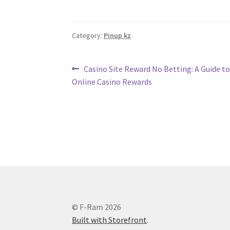
Category:
Pinup kz
Post
Previous
Casino Site Reward No Betting: A Guide t
post:
Online Casino Rewards
navigation
© F-Ram 2026
Built with Storefront
.