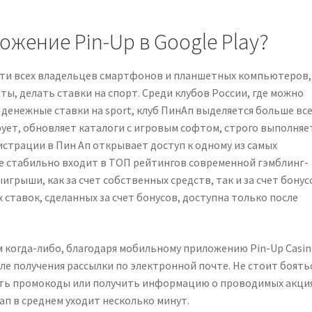
ожение Pin-Up в Google Play?
сти всех владельцев смартфонов и планшетных компьютеров,
ы, делать ставки на спорт. Среди клубов России, где можно
ть денежные ставки на sport, клуб ПинАп выделяется больше все
рует, обновляет каталоги с игровым софтом, строго выполняе
истрации в Пин Ап открывает доступ к одному из самых
е стабильно входит в ТОП рейтингов современной гэмблинг-
рыши, как за счет собственных средств, так и за счет бонус
ставок, сделанных за счет бонусов, доступна только после
м когда-либо, благодаря мобильному приложению Pin-Up Casin
е получения рассылки по электронной почте. Не стоит боять
кать промокоды или получить информацию о проводимых акция
ап в среднем уходит несколько минут.