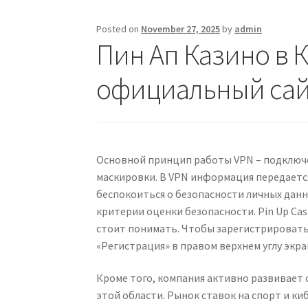
Posted on
November 27, 2025
by
admin
Пин Ап Казино в К
официальный сайт
Основной принцип работы VPN – подключе
маскировки. В VPN информация передается
беспокоиться о безопасности личных данн
критерии оценки безопасности. Pin Up Ca
стоит понимать. Чтобы зарегистрировать
«Регистрация» в правом верхнем углу экр
Кроме того, компания активно развивает 
этой области. Рынок ставок на спорт и ки