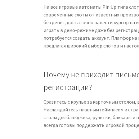
На все игровые автоматы Pin Up типа сло
современные слоты от известных произво
без денег, достаточно навести курсор на 
играть в демо-режиме даже без регистра
потребуется создать аккаунт. Платформа 
предлагая широкий выбор слотов и настол
Почему не приходит письм
регистрации?
Сразитесь с крупье за карточным столом,
Наслаждайтесь плавным геймплеем и стра
столы для блэкджека, рулетки, баккары и 
всегда готовы поддержать игровой проце