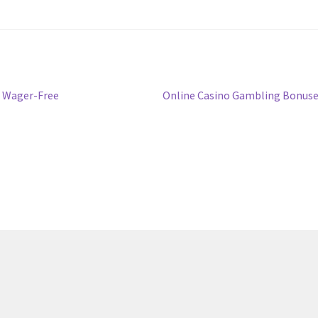
Next
o Wager-Free
Online Casino Gambling Bonus
post: