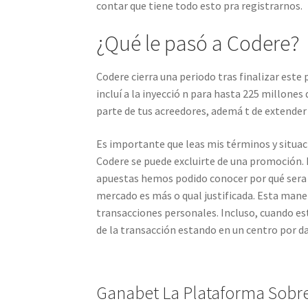
contar que tiene todo esto pra registrarnos.
¿Qué le pasó a Codere?
Codere cierra una periodo tras finalizar este 
incluí a la inyecció n para hasta 225 millones
parte de tus acreedores, ademá t de extende
Es importante que leas mis términos y situac
Codere se puede excluirte de una promoción. 
apuestas hemos podido conocer por qué sera d
mercado es más o qual justificada. Esta mane
transacciones personales. Incluso, cuando est
de la transacción estando en un centro por d
Ganabet La Plataforma Sobre