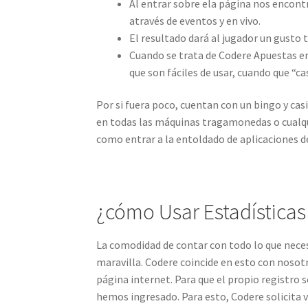
Al entrar sobre ela página nos encont
através de eventos y en vivo.
El resultado dará al jugador un gusto 
Cuando se trata de Codere Apuestas en
que son fáciles de usar, cuando que “ca
Por si fuera poco, cuentan con un bingo y casi
en todas las máquinas tragamonedas o cualqui
como entrar a la entoldado de aplicaciones de
¿cómo Usar Estadísticas
La comodidad de contar con todo lo que neces
maravilla. Codere coincide en esto con nosotr
página internet. Para que el propio registro 
hemos ingresado. Para esto, Codere solicita v