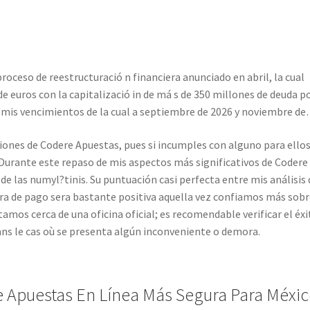
proceso de reestructuració n financiera anunciado en abril, la cual
 de euros con la capitalizació in de má s de 350 millones de deuda p
r mis vencimientos de la cual a septiembre de 2026 y noviembre d
iones de Codere Apuestas, pues si incumples con alguno para ellos
Durante este repaso de mis aspectos más significativos de Codere
e las numyl?tinis. Su puntuación casi perfecta entre mis análisis 
ra de pago sera bastante positiva aquella vez confiamos más sobr
amos cerca de una oficina oficial; es recomendable verificar el éxi
ans le cas où se presenta algún inconveniente o demora.
 Apuestas En Línea Más Segura Para Méxi