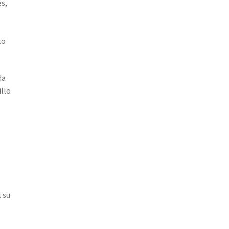
s,
to
da
illo
 su
s