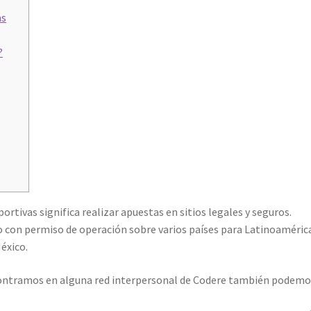
as
?
rtivas significa realizar apuestas en sitios legales y seguros.
 con permiso de operación sobre varios países para Latinoaméric
éxico.
ncontramos en alguna red interpersonal de Codere también podemo