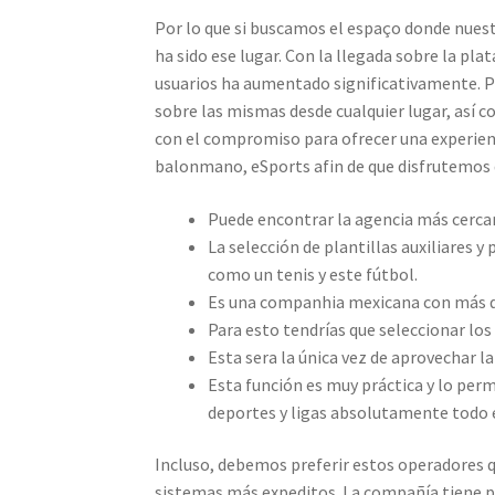
Por lo que si buscamos el espaço donde nuestr
ha sido ese lugar. Con la llegada sobre la pl
usuarios ha aumentado significativamente. 
sobre las mismas desde cualquier lugar, así c
con el compromiso para ofrecer una experienc
balonmano, eSports afin de que disfrutemos 
Puede encontrar la agencia más cercana
La selección de plantillas auxiliares 
como un tenis y este fútbol.
Es una companhia mexicana con más de 
Para esto tendrías que seleccionar los
Esta sera la única vez de aprovechar l
Esta función es muy práctica y lo per
deportes y ligas absolutamente todo 
Incluso, debemos preferir estos operadores 
sistemas más expeditos. La compañía tiene p