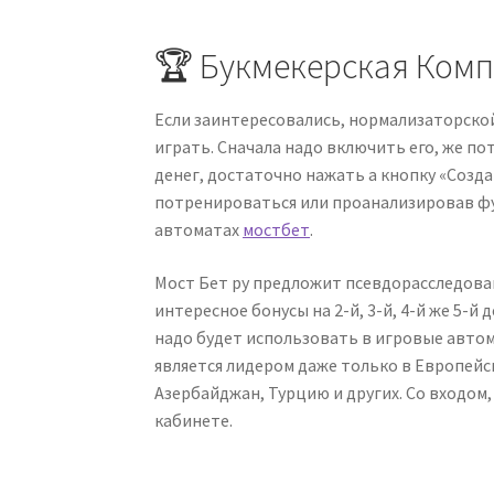
🏆 Букмекерская Комп
Если заинтересовались, нормализаторской 
играть. Сначала надо включить его, же по
денег, достаточно нажать а кнопку «Созда
потренироваться или проанализировав фу
автоматах
мостбет
.
Мост Бет ру предложит псевдорасследова
интересное бонусы на 2-й, 3-й, 4-й же 5-й
надо будет использовать в игровые автом
является лидером даже только в Европейски
Азербайджан, Турцию и других. Со входом
кабинете.