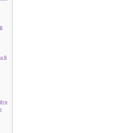
 В
и В
-
йте
т