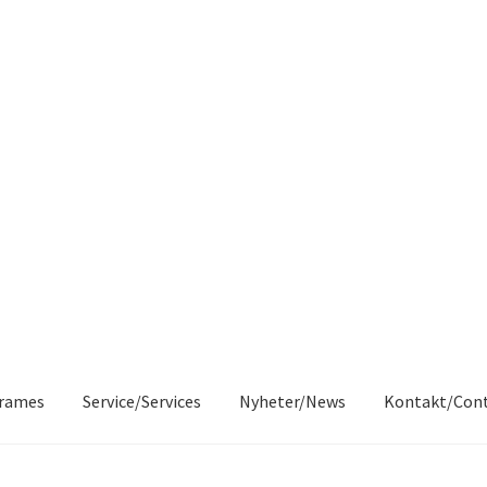
Frames
Service/Services
Nyheter/News
Kontakt/Con
t
Nyheter/News
Om/About
Service/Services