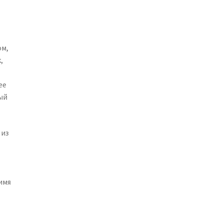
ом,
,
ее
ый
 из
имя