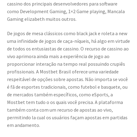
cassino dos principais desenvolvedores para software
como Development Gaming, 1×2 Game playing, Mancala
Gaming elizabeth muitos outros.
De jogos de mesa clássicos como black jack e roleta a new
uma infinidade de jogos de caça-níqueis, há algo em virtude
de todos os entusiastas de cassino. O recurso de cassino ao
vivo aprimora ainda mais a experiência de jogo ao
proporcionar interação na tempo real possuindo crupiês
profissionais. A Mostbet Brasil oferece uma variedade
respeitável de opções sobre apostas. Não importa se você
é fã de esportes tradicionais, como futebol e basquete, ou
de mercados também específicos, como eSports, a
Mostbet tem tudo o os quais você precisa. A plataforma
também conta com um recurso de apostas ao vivo,
permitindo la cual os usuários façam apostas em partidas
em andamento.