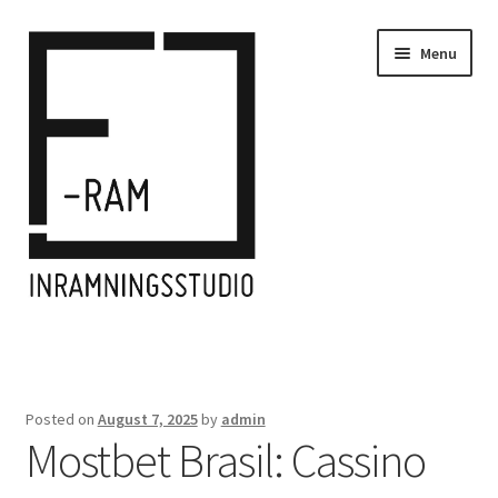
Skip
Skip
Menu
to
to
navigation
content
Home
Inramningar/Frames
Posted on
August 7, 2025
by
admin
Mostbet Brasil: Cassino
Kontakt/Contact