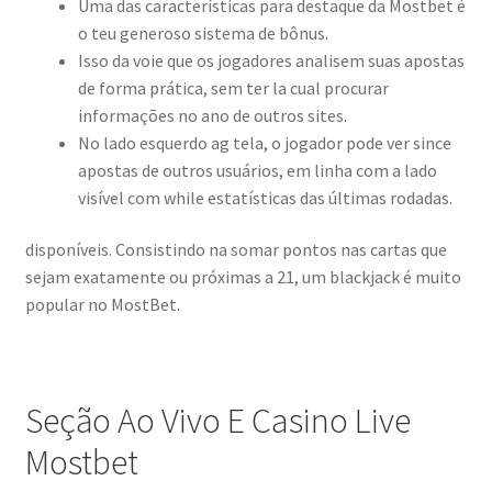
Uma das características para destaque da Mostbet é
o teu generoso sistema de bônus.
Isso da voie que os jogadores analisem suas apostas
de forma prática, sem ter la cual procurar
informações no ano de outros sites.
No lado esquerdo ag tela, o jogador pode ver since
apostas de outros usuários, em linha com a lado
visível com while estatísticas das últimas rodadas.
disponíveis. Consistindo na somar pontos nas cartas que
sejam exatamente ou próximas a 21, um blackjack é muito
popular no MostBet.
Seção Ao Vivo E Casino Live
Mostbet