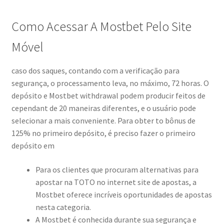
Como Acessar A Mostbet Pelo Site
Móvel
caso dos saques, contando com a verificação para
segurança, o processamento leva, no máximo, 72 horas. O
depósito e Mostbet withdrawal podem producir feitos de
cependant de 20 maneiras diferentes, e o usuário pode
selecionar a mais conveniente. Para obter to bônus de
125% no primeiro depósito, é preciso fazer o primeiro
depósito em
Para os clientes que procuram alternativas para
apostar na TOTO no internet site de apostas, a
Mostbet oferece incríveis oportunidades de apostas
nesta categoria.
A Mostbet é conhecida durante sua segurança e