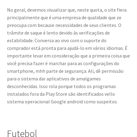
No geral, devemos visualizar que, neste quota, o site fiera
principalmente que é uma empresa de qualidade que ze
preocupa com because necessidades de seus clientes. O
trâmite de saque é lento devido às verificações de
estabilidade. Conversa ao vivo com o suporte do
comprador está pronta para ajudá-lo em vários idiomas. É
importante levar em consideração que a primeira coisa que
você precisa fazer é marchar para as configurações do
smartphone, mhh parte de segurança. Ali, dê permissão
para o sistema dar aplicativos de amalgames
desconhecidas. Isso rola porque todos os programas
instalados fora da Play Store são identificados vello
sistema operacional Google android como suspeitos.
Futebol