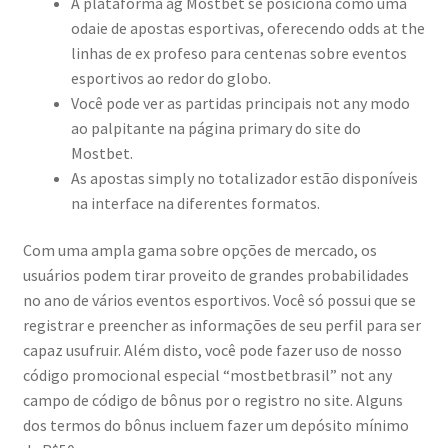
A plataforma ag Mostbet se posiciona como uma
odaie de apostas esportivas, oferecendo odds at the
linhas de ex profeso para centenas sobre eventos
esportivos ao redor do globo.
Você pode ver as partidas principais not any modo
ao palpitante na página primary do site do
Mostbet.
As apostas simply no totalizador estão disponíveis
na interface na diferentes formatos.
Com uma ampla gama sobre opções de mercado, os
usuários podem tirar proveito de grandes probabilidades
no ano de vários eventos esportivos. Você só possui que se
registrar e preencher as informações de seu perfil para ser
capaz usufruir. Além disto, você pode fazer uso de nosso
código promocional especial “mostbetbrasil” not any
campo de código de bônus por o registro no site. Alguns
dos termos do bônus incluem fazer um depósito mínimo