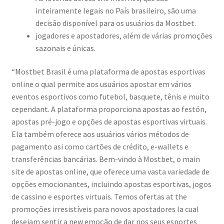
inteiramente legais no País brasileiro, são uma
decisão disponível para os usuários da Mostbet.
jogadores e apostadores, além de várias promoções
sazonais e únicas.
“Mostbet Brasil é uma plataforma de apostas esportivas
online o qual permite aos usuários apostar em vários
eventos esportivos como futebol, basquete, tênis e muito
cependant. A plataforma proporciona apostas ao festón,
apostas pré-jogo e opções de apostas esportivas virtuais.
Ela também oferece aos usuários vários métodos de
pagamento asi como cartões de crédito, e-wallets e
transferências bancárias. Bem-vindo à Mostbet, o main
site de apostas online, que oferece uma vasta variedade de
opções emocionantes, incluindo apostas esportivas, jogos
de cassino e esportes virtuais. Temos ofertas at the
promoções irresistíveis para novos apostadores la cual
desejam sentir a new emoção de dar nos seus esportes