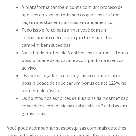
A plataforma também conta com um proceso de
apostas ao vivo, permitindo os quais os usuários
façam apostas em partidas em andamento.
Tudo isso é feito para armar você com um
conhecimento necessário pra fazer apostas
também bem sucedidas.
Na tablado on-line da Mostbet, os usuários” “tem a
possibilidade de apostar e acompanhar a eventos
ao vivo.
Os novos jogadores not any casino online tem a
possibilidade de solicitar um bônus de até 125% no
primeiro depósito.
Os pontos nos esportes de illusione da Mostbet são
concedidos com basic nas estatísticas 2 atletas em
games reais.
Você pode acompanhar suas pesquisas com mais detalhes
apresentando nossos próprios guias detalhados para cada