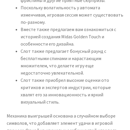
фриспины и другие приятные сюрпризы.
Поскольку волатильность у автомата
изменчивая, игровая сессия может существовать
по-разному.
Вместе также предлагаем вам ознакомиться с
историей создания Midas Golden Touch и
особенности его дизайна.
Слот также предлагает бонусный раунд с
бесплатными спинами и нарастающим
множителем, что делаете игру еще
недостаточно увлекательной.
Слот также приобрел высокие оценки ото
критиков и экспертов индустрии, которые
хвалят его за инновационность и яркий
визуальный стиль.
Механика выигрышей основана а случайном выборе
символов, что добавляет элемент удачи в игровой