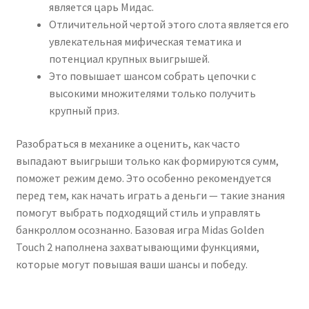
является царь Мидас.
Отличительной чертой этого слота является его
увлекательная мифическая тематика и
потенциал крупных выигрышей.
Это повышает шансом собрать цепочки с
высокими множителями только получить
крупный приз.
Разобраться в механике а оценить, как часто
выпадают выигрыши только как формируются сумм,
поможет режим демо. Это особенно рекомендуется
перед тем, как начать играть а деньги — такие знания
помогут выбрать подходящий стиль и управлять
банкроллом осознанно. Базовая игра Midas Golden
Touch 2 наполнена захватывающими функциями,
которые могут повышая ваши шансы и победу.