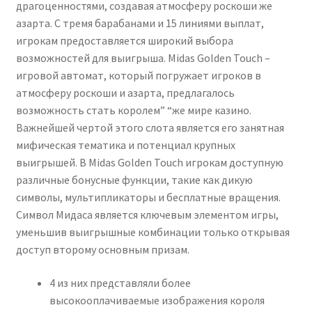
драгоценностями, создавая атмосферу роскоши же
азарта. С тремя барабанами и 15 линиями выплат,
игрокам предоставляется широкий выбора
возможностей для выигрыша. Midas Golden Touch –
игровой автомат, который погружает игроков в
атмосферу роскоши и азарта, предлагалось
возможность стать королем” “же мире казино.
Важнейшей чертой этого слота является его занятная
мифическая тематика и потенциал крупных
выигрышей. В Midas Golden Touch игрокам доступную
различные бонусные функции, такие как дикую
символы, мультипликаторы и бесплатные вращения.
Символ Мидаса является ключевым элементом игры,
уменьшив выигрышные комбинации только открывая
доступ второму основным призам.
4 из них представляли более
высокооплачиваемые изображения короля