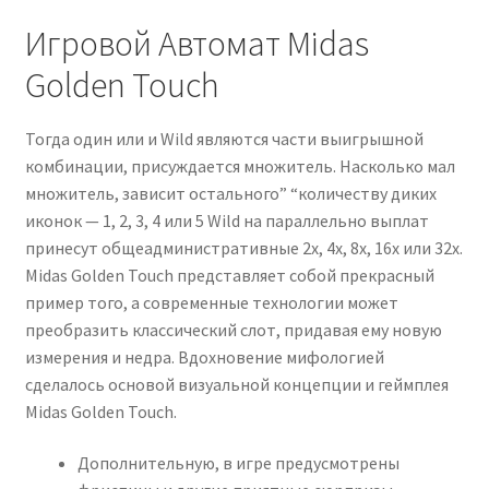
Игровой Автомат Midas
Golden Touch
Тогда один или и Wild являются части выигрышной
комбинации, присуждается множитель. Насколько мал
множитель, зависит остального” “количеству диких
иконок — 1, 2, 3, 4 или 5 Wild на параллельно выплат
принесут общеадминистративные 2x, 4x, 8x, 16x или 32x.
Midas Golden Touch представляет собой прекрасный
пример того, а современные технологии может
преобразить классический слот, придавая ему новую
измерения и недра. Вдохновение мифологией
сделалось основой визуальной концепции и геймплея
Midas Golden Touch.
Дополнительную, в игре предусмотрены