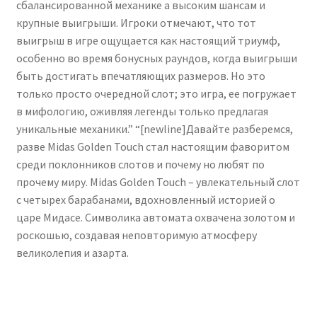
сбалансированной механике а высоким шансам и
крупные выигрыши. Игроки отмечают, что тот
выигрыш в игре ощущается как настоящий триумф,
особенно во время бонусных раундов, когда выигрыши
быть достигать впечатляющих размеров. Но это
только просто очередной слот; это игра, ее погружает
в мифологию, оживляя легенды только предлагая
уникальные механики.” “[newline]Давайте разберемся,
разве Midas Golden Touch стал настоящим фаворитом
среди поклонников слотов и почему но любят по
прочему миру. Midas Golden Touch – увлекательный слот
с четырех барабанами, вдохновленный историей о
царе Мидасе. Символика автомата охвачена золотом и
роскошью, создавая неповторимую атмосферу
великолепия и азарта.