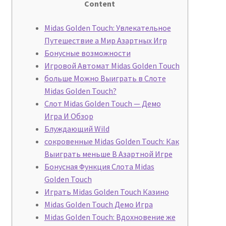
Content
Midas Golden Touch: Увлекательное
Путешествие а Мир Азартных Игр
Бонусные возможности
Игровой Автомат Midas Golden Touch
больше Можно Выиграть в Слоте
Midas Golden Touch?
Слот Midas Golden Touch — Демо
Игра И Обзор
Блуждающий Wild
сокровенные Midas Golden Touch: Как
Выиграть меньше В Азартной Игре
Бонусная Функция Слота Midas
Golden Touch
Играть Midas Golden Touch Казино
Midas Golden Touch Демо Игра
Midas Golden Touch: Вдохновение же