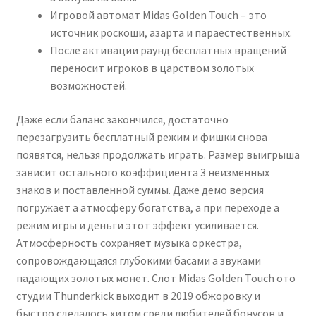
Игровой автомат Midas Golden Touch – это
источник роскоши, азарта и параестественных.
После активации раунд бесплатных вращений
переносит игроков в царством золотых
возможностей.
Даже если баланс закончился, достаточно
перезагрузить бесплатный режим и фишки снова
появятся, нельзя продолжать играть. Размер выигрыша
зависит остального коэффициента 3 неизменных
знаков и поставленной суммы. Даже демо версия
погружает а атмосферу богатства, а при переходе а
режим игры и деньги этот эффект усиливается.
Атмосферность сохраняет музыка оркестра,
сопровождающаяся глубокими басами а звуками
падающих золотых монет. Слот Midas Golden Touch ото
студии Thunderkick выходит в 2019 обжоровку и
быстро сделалось хитом среди любителей бонусов и