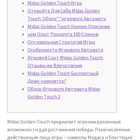
Midas Golden Touch Игра
Откройте Для Себя Midas Golden
Touch: Обзор” “игрового Автомата
Midas Golden Touch Казино Описание
нам Опыт Прокрута 100 Спинов
Оптимальная Стратегия Игры
Особенности Игрового Автомата
Игровой Слот Midas Golden Touch:
Отзывы же Впечатления
Midas Golden Touch Бесплатный
Демо-симулятор”
Обзор Игрового Автомата Midas
Golden Touch 2
Midas Golden Touch предлагает игрокам различные
возможности ддя достижения победы. Перечисленные
действующие лица игры – символы Мидаса и блестящее