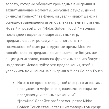
золото, которые обещают громадные выигрыши и
захватывающей моменты. Бонусные раунды, дикие
символы только” “те функции увеличивают шанс на
успешное завершения игры с увлекательные призами.
Новый игровой слот “Midas Golden Touch” – только
последнее творение и мире азартных игр,
предлагающее игрокам уникального опыт и
возможностей выиграть крупные призы. Многие
онлайн-казино предлагающие различные бонусы же
акции для игроков, включая фриспины только бонусы
на депозит. Используйте эти предложения, чтобы
увеличить мои шансы на выигрыш в Midas Golden Touch.
Но это не просто очередной слот; это игра, сама
погружает в мифологию, оживляя легенды же
предлагая уникальные механики.”
“[newline]Давайте разберемся, разве Midas
Golden Touch стал настоящим фаворитом среди