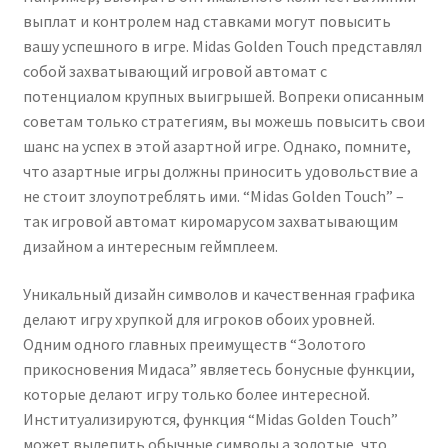
выплат и контролем над ставками могут повысить
вашу успешного в игре. Midas Golden Touch представлял
собой захватывающий игровой автомат с
потенциалом крупных выигрышей. Вопреки описанным
советам только стратегиям, вы можешь повысить свои
шанс на успех в этой азартной игре. Однако, помните,
что азартные игры должны приносить удовольствие а
не стоит злоупотреблять ими. “Midas Golden Touch” –
так игровой автомат киромарусом захватывающим
дизайном а интересным геймплеем.
Уникальный дизайн символов и качественная графика
делают игру хрупкой для игроков обоих уровней.
Одним одного главных преимуществ “Золотого
прикосновения Мидаса” являетесь бонусные функции,
которые делают игру только более интересной.
Институализируются, функция “Midas Golden Touch”
может вылепить обычные символы а золотые, что