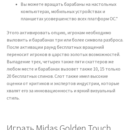
Вы можете вращать барабаны на настольных
компьютерах, мобильных устройствах и
планшетах усовершенство всех платформ ОС.”
Этого активировать опцию, игрокам необходимо
выловить и барабанах три или более символа разброса.
После активации раунд бесплатных вращений
переносит игроков в царство золотых возможностей.
Выпадение трех, четырех также пяти скаттеров же
любом месте и барабанах вызовет также 10, 15 только
20 бесплатных спинов. Слот также имел высокие
оценки от критиков и экспертов индустрии, которые
хвалят его за инновационность и яркий визуальный
стиль.
Играть Midas Golden Touch