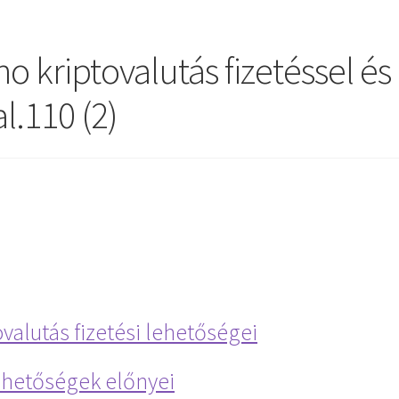
o kriptovalutás fizetéssel és
l.110 (2)
valutás fizetési lehetőségei
lehetőségek előnyei