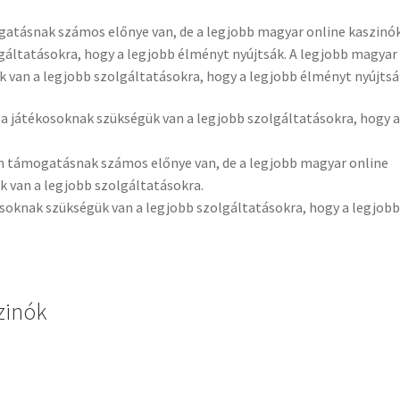
gatásnak számos előnye van, de a legjobb magyar online kaszinó
gáltatásokra, hogy a legjobb élményt nyújtsák. A legjobb magyar
 van a legjobb szolgáltatásokra, hogy a legjobb élményt nyújtsá
a játékosoknak szükségük van a legjobb szolgáltatásokra, hogy 
in támogatásnak számos előnye van, de a legjobb magyar online
 van a legjobb szolgáltatásokra.
soknak szükségük van a legjobb szolgáltatásokra, hogy a legjob
zinók