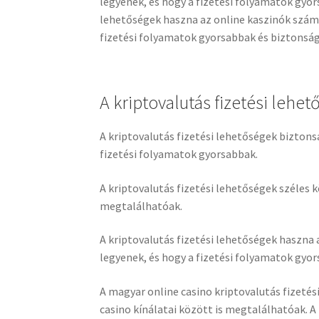
legyenek, és hogy a fizetési folyamatok gyor
lehetőségek haszna az online kaszinók számá
fizetési folyamatok gyorsabbak és biztonsá
A kriptovalutás fizetési lehe
A kriptovalutás fizetési lehetőségek biztons
fizetési folyamatok gyorsabbak.
A kriptovalutás fizetési lehetőségek széles k
megtalálhatóak.
A kriptovalutás fizetési lehetőségek haszna
legyenek, és hogy a fizetési folyamatok gyo
A magyar online casino kriptovalutás fizetés
casino kínálatai között is megtalálhatóak. A