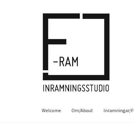
Skip
Skip
to
to
navigation
content
Welcome
Om/About
Inramningar/
Home
Inramningar/Frames
Kontakt/Contac