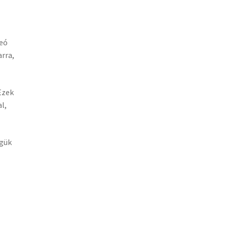
deó
arra,
Ezek
l,
égük