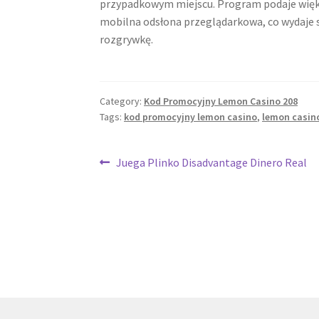
przypadkowym miejscu. Program podaje większ
mobilna odsłona przeglądarkowa, co wydaje si
rozgrywkę.
Category:
Kod Promocyjny Lemon Casino 208
Tags:
kod promocyjny lemon casino
,
lemon casin
Post
Previous
Juega Plinko Disadvantage Dinero Real
post:
navigation