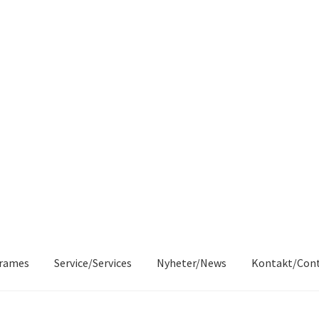
Frames
Service/Services
Nyheter/News
Kontakt/Con
t
Nyheter/News
Om/About
Service/Services