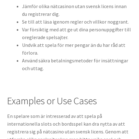
Jämför olika nätcasinon utan svensk licens innan
du registrerar dig.
Se till att läsa igenom regler och villkor noggrant.
Var försiktig med att ge ut dina personuppgifter till
oreglerade spelsajter.
Undvik att spela för mer pengar än du har råd att
förlora.
Använd säkra betalningsmetoder för insättningar
och uttag.
Examples or Use Cases
En spelare som är intresserad av att spela på
internationella slots och bordsspel kan dra nytta av att
registrera sig på nätcasino utan svensk licens. Genom att