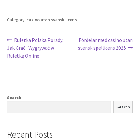
Category:
casino utan svensk licens
Post
Previous
Next
Ruletka Polska Porady:
Fördelar med casino utan
post:
post:
Jak Grać i Wygrywać w
svensk spellicens 2025
navigation
Ruletkę Online
Search
Search
Recent Posts