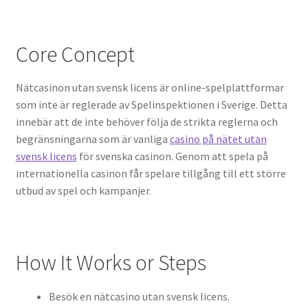
Core Concept
Nätcasinon utan svensk licens är online-spelplattformar
som inte är reglerade av Spelinspektionen i Sverige. Detta
innebär att de inte behöver följa de strikta reglerna och
begränsningarna som är vanliga
casino på nätet utan
svensk licens
för svenska casinon. Genom att spela på
internationella casinon får spelare tillgång till ett större
utbud av spel och kampanjer.
How It Works or Steps
Besök en nätcasino utan svensk licens.