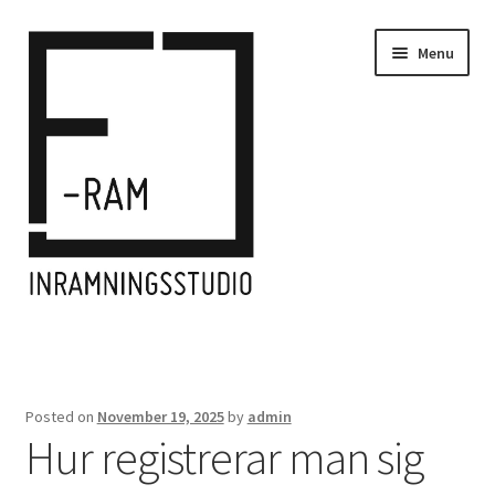
Skip
Skip
Menu
to
to
navigation
content
Home
Inramningar/Frames
Posted on
November 19, 2025
by
admin
Hur registrerar man sig
Kontakt/Contact