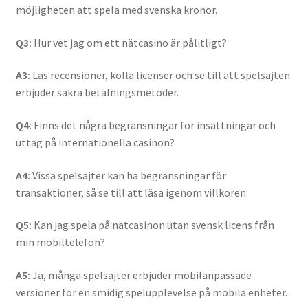
möjligheten att spela med svenska kronor.
Q3:
Hur vet jag om ett nätcasino är pålitligt?
A3:
Läs recensioner, kolla licenser och se till att spelsajten
erbjuder säkra betalningsmetoder.
Q4:
Finns det några begränsningar för insättningar och
uttag på internationella casinon?
A4:
Vissa spelsajter kan ha begränsningar för
transaktioner, så se till att läsa igenom villkoren.
Q5:
Kan jag spela på nätcasinon utan svensk licens från
min mobiltelefon?
A5:
Ja, många spelsajter erbjuder mobilanpassade
versioner för en smidig spelupplevelse på mobila enheter.