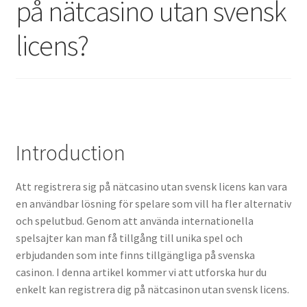
på nätcasino utan svensk
Nyheter/News
licens?
Om/About
Service/Services
Introduction
Att registrera sig på nätcasino utan svensk licens kan vara
en användbar lösning för spelare som vill ha fler alternativ
och spelutbud. Genom att använda internationella
spelsajter kan man få tillgång till unika spel och
erbjudanden som inte finns tillgängliga på svenska
casinon. I denna artikel kommer vi att utforska hur du
enkelt kan registrera dig på nätcasinon utan svensk licens.